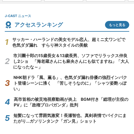
J-CAST ニュース
アクセスランキング
もっと見る
サッカー・ハーランドの美女モデル恋人、超ミニ丈ワンピで
色気ダダ漏れ すらり神スタイルの美貌
市川團十郎の15歳長女＆13歳長男、ソファでリラックス仲良
し2ショ 「海老蔵さんにも麻央さんにも似てますね」「大人
になったな～」
NHK朝ドラ「風、薫る」、色気ダダ漏れ俳優の強烈インパク
ト登場シーンに沸く 「苦しそうなのに」「シャツ姿艶っぽ
い」
高市首相の被災地視察動画が炎上 BGM付き「総理が主役の
PV」に「政権プロパガンダ」批判
短髪になって雰囲気激変！長瀬智也、真剣表情でバイクにま
たがり...ガソリンタンク「ガン見」ショット