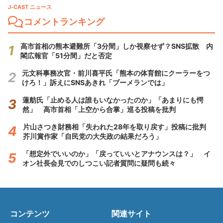
J-CAST ニュース
コメントランキング
高市首相の熊本避難所「3分間」しか視察せず？SNS拡散 内
閣広報官「51分間」だと否定
元文科事務次官・前川喜平氏「熊本の体育館にクーラーをつ
けろ！」訴えにSNSあきれ「ブーメランでは」
蓮舫氏「止める人は誰もいなかったのか」「あまりにも愕
然」 高市首相「上空から合掌」巡る投稿を批判
片山さつき財務相「失われた28年を取り戻す」投稿に批判
芥川賞作家「自民党の大失政の結果だろう」
「想定外でいいのか」「戻っていいとアナウンスは？」 イ
オン社長会見でのしつこい記者質問に疑問も続々
コンテンツ
関連サイト