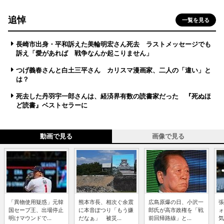
追悼
一覧を見る
長崎市出身・平和訴えた美輪明宏さん死去 ラストメッセージでも
訴え「愛があれば 戦争なんか起こりません」
つげ義春さんと白土三平さん カリスマ漫画家、二人の「違い」と
は？
死去した丹羽宇一郎さんは、経済界有数の読書家だった 『死ぬほ
ど読書』ベストセラーに
動画で見る
画像で見る
「異物使用疑惑」元韓
熊本市長、相次ぐ余震
広島原爆の日、小沢一
張
国セーブ王、出場停止
に本音ぽつり「もう嫌
郎氏が高市政権を「戦
ォ
明けマウンドで...
だなぁ」 被災...
前回帰路線」と...
気