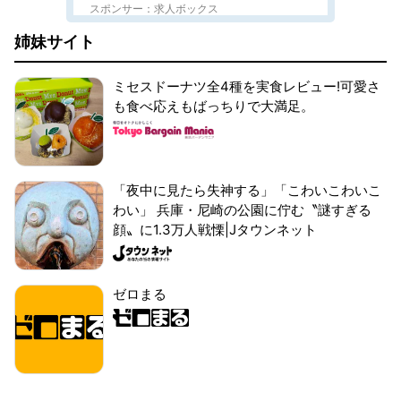
スポンサー：求人ボックス
姉妹サイト
ミセスドーナツ全4種を実食レビュー!可愛さ
も食べ応えもばっちりで大満足。
「夜中に見たら失神する」「こわいこわいこ
わい」 兵庫・尼崎の公園に佇む〝謎すぎる
顔〟に1.3万人戦慄|Jタウンネット
ゼロまる