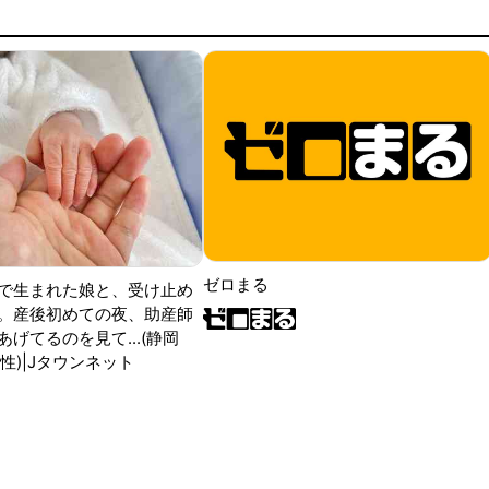
ゼロまる
で生まれた娘と、受け止め
。産後初めての夜、助産師
げてるのを見て...(静岡
性)|Jタウンネット