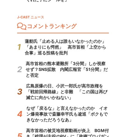
J-CAST ニュース
コメントランキング
蓮舫氏「止める人は誰もいなかったのか」
「あまりにも愕然」 高市首相「上空から
合掌」巡る投稿を批判
高市首相の熊本避難所「3分間」しか視察
せず？SNS拡散 内閣広報官「51分間」だ
と否定
広島原爆の日、小沢一郎氏が高市政権を
「戦前回帰路線」と非難 「この国は再び
滅亡に向かいかねない」
なぜ「戻るな」と言えなかったのか イオ
ン爆発事故で斎藤幸平氏も逡巡「ボクもで
きなかっただろうなあ」
高市首相の被災地視察動画が炎上 BGM付
き「総理が主役のPV」に「政権プロパガン