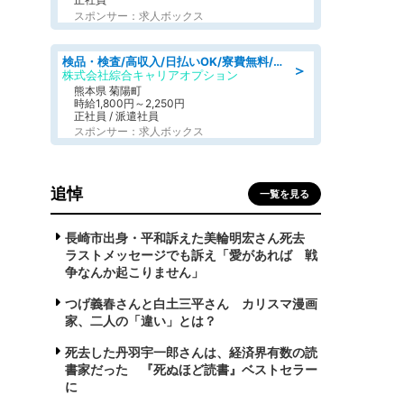
スポンサー：求人ボックス
検品・検査/高収入/日払いOK/寮費無料/日勤/20・30・40代活躍中
＞
株式会社綜合キャリアオプション
熊本県 菊陽町
時給1,800円～2,250円
正社員 / 派遣社員
スポンサー：求人ボックス
追悼
一覧を見る
長崎市出身・平和訴えた美輪明宏さん死去
ラストメッセージでも訴え「愛があれば 戦
争なんか起こりません」
つげ義春さんと白土三平さん カリスマ漫画
家、二人の「違い」とは？
死去した丹羽宇一郎さんは、経済界有数の読
書家だった 『死ぬほど読書』ベストセラー
に