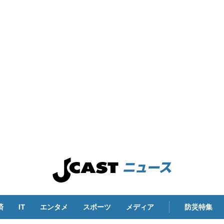
済
IT
エンタメ
スポーツ
メディア
防災特集