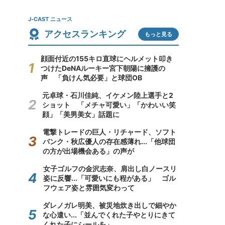
J-CAST ニュース
アクセスランキング
もっと見る
顔面付近の155キロ直球にヘルメット叩き
つけたDeNAルーキー宮下朝陽に擁護の
声 「負けん気必要」と球団OB
元卓球・石川佳純、イケメン陸上選手と2
ショット 「メチャ可愛い」「かわいい笑
顔」「美男美女」話題に
電撃トレードの巨人・リチャード、ソフト
バンク・秋広優人の存在感薄れ...「他球団
の方が出場機会ある」の声が
女子ゴルフの金沢志奈、肩出し白ノースリ
姿に反響...「可愛いにも程がある」 ゴル
フウェア姿と雰囲気変わって
ダレノガレ明美、被災地炊き出しで細やか
な心遣い...「並んでくれた子やとりにきて
くれた子にシールを」