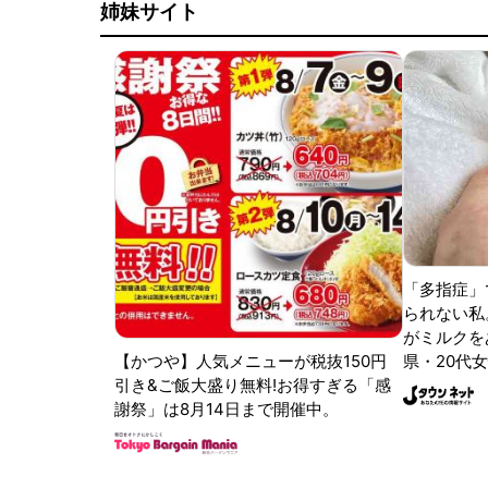
姉妹サイト
「多指症」
られない私
がミルクをあ
【かつや】人気メニューが税抜150円
県・20代女
引き&ご飯大盛り無料!お得すぎる「感
謝祭」は8月14日まで開催中。