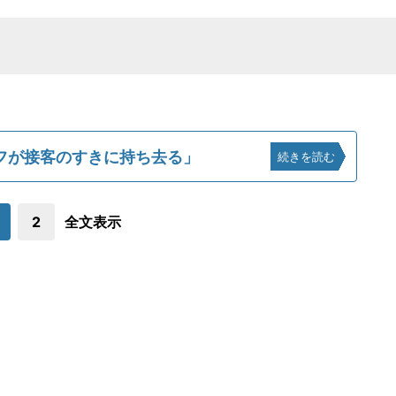
フが接客のすきに持ち去る」
続きを読む
2
全文表示