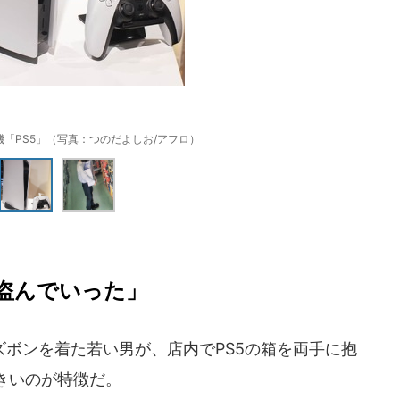
「PS5」（写真：つのだよしお/アフロ）
と盗んでいった」
ボンを着た若い男が、店内でPS5の箱を両手に抱
きいのが特徴だ。