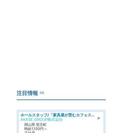
こ
注目情報
PR
ホールスタッフ/「家具屋が営むカフェスタッフ!」週2日～OK!嬉しいまかない付き/岡山県/浅口郡里庄町
＞
AKASE GROUP株式会社
岡山県 里庄町
時給1,100円～
正社員