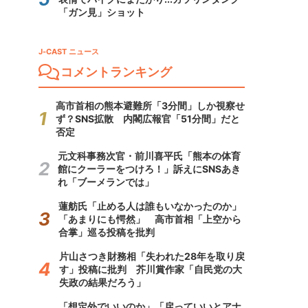
「ガン見」ショット
J-CAST ニュース
コメントランキング
高市首相の熊本避難所「3分間」しか視察せ
ず？SNS拡散 内閣広報官「51分間」だと
否定
元文科事務次官・前川喜平氏「熊本の体育
館にクーラーをつけろ！」訴えにSNSあき
れ「ブーメランでは」
蓮舫氏「止める人は誰もいなかったのか」
「あまりにも愕然」 高市首相「上空から
合掌」巡る投稿を批判
片山さつき財務相「失われた28年を取り戻
す」投稿に批判 芥川賞作家「自民党の大
失政の結果だろう」
「想定外でいいのか」「戻っていいとアナ