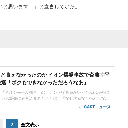
いと思います！」と宣言していた。
と言えなかったのか イオン爆発事故で斎藤幸平
逡巡「ボクもできなかっただろうなあ」
、「イオンモール熊本」のテナント従業員がいったんは屋外に
てガス爆発に巻き込まれたことに、「なぜ戻るなと指示しなか
や上司が非難されているが、「ボクもできなかっただろうな
J-CASTニュース
東京大大学院准教授の斎藤幸平さんだ。「結果からしたら、あ
言いやすいが」「情報ライブミヤネ屋」(読売テレビ・日本テ
レビ系)2026年8月5日放送にコメンテ
2
全文表示