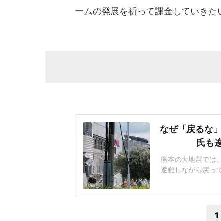
ームの発展を祈って課金していきた
なぜ「戻るな」
氏も
熊本の大地震では
避難しながら戻っ
ったのか」と会社
あ」と語ったのは
れは間違っていたと
1