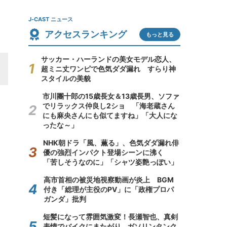
J-CAST ニュース
アクセスランキング
もっと見る
サッカー・ハーランドの美女モデル恋人、
超ミニ丈ワンピで色気ダダ漏れ すらり神
スタイルの美貌
市川團十郎の15歳長女＆13歳長男、ソファ
でリラックス仲良し2ショ 「海老蔵さん
にも麻央さんにも似てますね」「大人にな
ったな～」
NHK朝ドラ「風、薫る」、色気ダダ漏れ俳
優の強烈インパクト登場シーンに沸く
「苦しそうなのに」「シャツ姿艶っぽい」
高市首相の被災地視察動画が炎上 BGM
付き「総理が主役のPV」に「政権プロパ
ガンダ」批判
短髪になって雰囲気激変！長瀬智也、真剣
表情でバイクにまたがり...ガソリンタンク