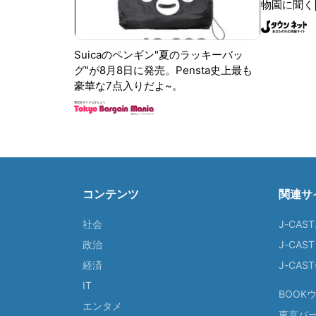
物園に聞く
Suicaのペンギン"夏のラッキーバッ
グ"が8月8日に発売。Pensta史上最も
豪華な7点入りだよ~。
コンテンツ
関連サ
社会
J-CAS
政治
J-CAS
経済
J-CA
IT
BOOK
エンタメ
東京バ