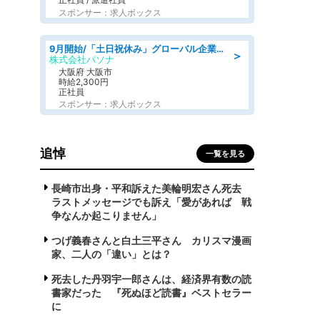
スポンサー：求人ボックス
9月開始/「土日祝休み」グローバル企業での産業保健のお仕事/保健師/高時給/残業なし/服装自由
＞
株式会社パソナ
大阪府 大阪市
時給2,300円
正社員
スポンサー：求人ボックス
追悼
一覧を見る
長崎市出身・平和訴えた美輪明宏さん死去
ラストメッセージでも訴え「愛があれば 戦
争なんか起こりません」
つげ義春さんと白土三平さん カリスマ漫画
家、二人の「違い」とは？
死去した丹羽宇一郎さんは、経済界有数の読
書家だった 『死ぬほど読書』ベストセラー
に