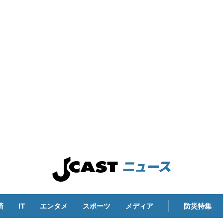
済
IT
エンタメ
スポーツ
メディア
防災特集