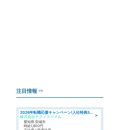
注目情報
PR
2026年転職応援キャンペーン!入社特典58万円/デンソーで働こう!自動車工場で小型部品の検査業務 denso aichi
＞
株式会社テクノスマイル
愛知県 安城市
時給1,800円
正社員 / 派遣社員