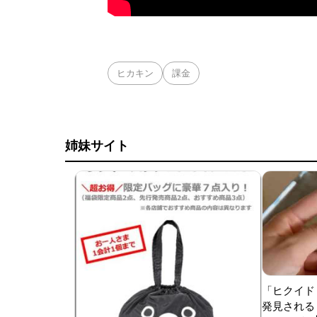
ヒカキン
課金
姉妹サイト
「ヒクイド
発見される 