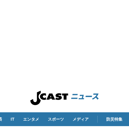
済
IT
エンタメ
スポーツ
メディア
防災特集