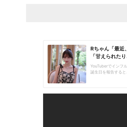
Rちゃん「最近
「甘えられたり
YouTuberでイ
誕生日を報告すると
レゼントなぐらい素
たものの、破局後の
後、YouTuber
催し、