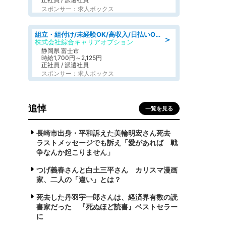
スポンサー：求人ボックス
組立・組付け/未経験OK/高収入/日払いOK/交替制/20・30・40代活躍中
＞
株式会社綜合キャリアオプション
静岡県 富士市
時給1,700円～2,125円
正社員 / 派遣社員
スポンサー：求人ボックス
追悼
一覧を見る
長崎市出身・平和訴えた美輪明宏さん死去
ラストメッセージでも訴え「愛があれば 戦
争なんか起こりません」
つげ義春さんと白土三平さん カリスマ漫画
家、二人の「違い」とは？
死去した丹羽宇一郎さんは、経済界有数の読
書家だった 『死ぬほど読書』ベストセラー
に