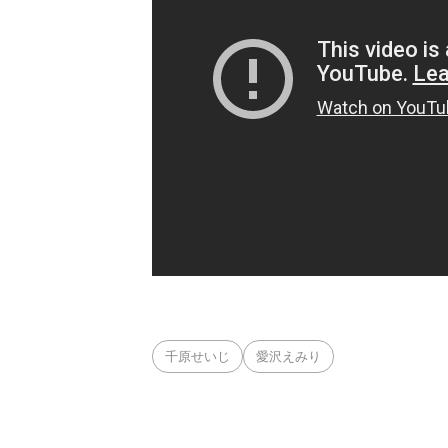
千原せいじ
愛沢えみり