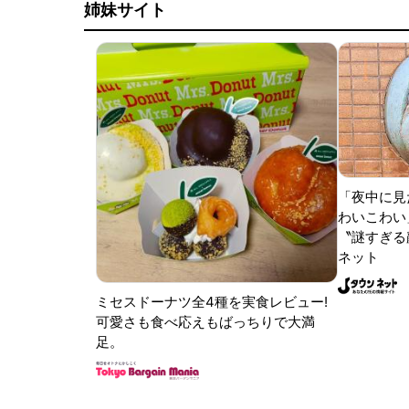
姉妹サイト
「夜中に見
わいこわい
〝謎すぎる顔
ネット
ミセスドーナツ全4種を実食レビュー!
可愛さも食べ応えもばっちりで大満
足。