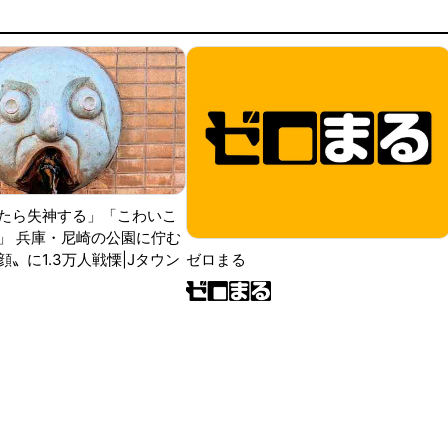
たら失神する」「こわいこ
」 兵庫・尼崎の公園に佇む
〟に1.3万人戦慄|Jタウン
ゼロまる