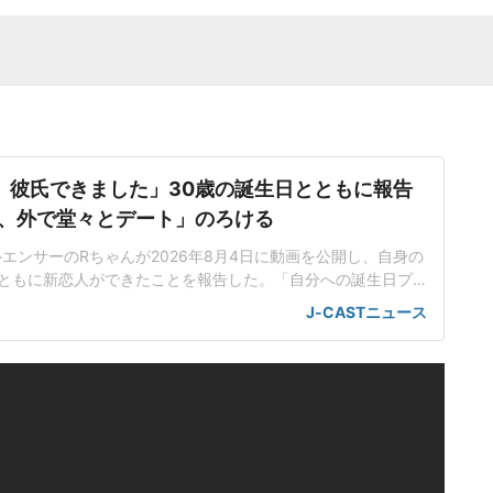
、彼氏できました」30歳の誕生日とともに報告
、外で堂々とデート」のろける
ンフルエンサーのRちゃんが2026年8月4日に動画を公開し、自身の
ともに新恋人ができたことを報告した。「自分への誕生日プ
敵なご縁」Rちゃんはかつて俳優の三山凌輝さんと交際してい
J-CASTニュース
2025年に「1億円婚約トラブル」が報じられて話題に。その
のヒカルさんのYouTubeチャンネルで「彼氏オーディション」を開