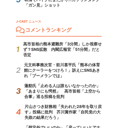
「ガン見」ショット
J-CAST ニュース
コメントランキング
高市首相の熊本避難所「3分間」しか視察せ
ず？SNS拡散 内閣広報官「51分間」だと
否定
元文科事務次官・前川喜平氏「熊本の体育
館にクーラーをつけろ！」訴えにSNSあき
れ「ブーメランでは」
蓮舫氏「止める人は誰もいなかったのか」
「あまりにも愕然」 高市首相「上空から
合掌」巡る投稿を批判
片山さつき財務相「失われた28年を取り戻
す」投稿に批判 芥川賞作家「自民党の大
失政の結果だろう」
「想定外でいいのか」「戻っていいとアナ