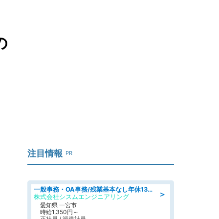
の
注目情報
PR
一般事務・OA事務/残業基本なし年休130日社保完備の一般・調達事務
＞
株式会社シスムエンジニアリング
愛知県 一宮市
時給1,350円～
正社員 / 派遣社員