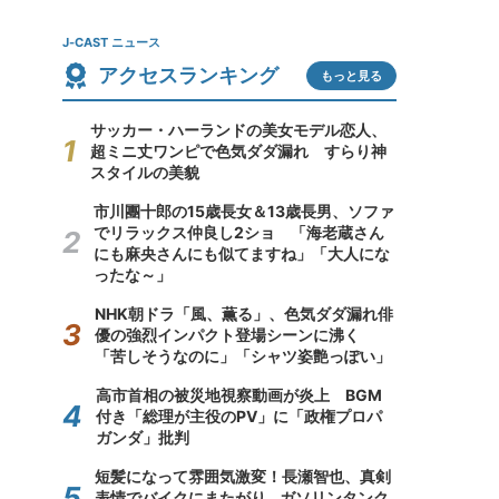
J-CAST ニュース
アクセスランキング
もっと見る
サッカー・ハーランドの美女モデル恋人、
超ミニ丈ワンピで色気ダダ漏れ すらり神
スタイルの美貌
市川團十郎の15歳長女＆13歳長男、ソファ
でリラックス仲良し2ショ 「海老蔵さん
にも麻央さんにも似てますね」「大人にな
ったな～」
NHK朝ドラ「風、薫る」、色気ダダ漏れ俳
優の強烈インパクト登場シーンに沸く
「苦しそうなのに」「シャツ姿艶っぽい」
高市首相の被災地視察動画が炎上 BGM
付き「総理が主役のPV」に「政権プロパ
ガンダ」批判
短髪になって雰囲気激変！長瀬智也、真剣
表情でバイクにまたがり...ガソリンタンク