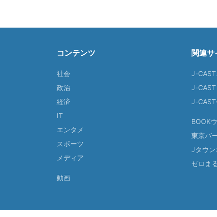
コンテンツ
関連サ
社会
J-CAS
政治
J-CAS
経済
J-CA
IT
BOOK
エンタメ
東京バ
スポーツ
Jタウン
メディア
ゼロま
動画