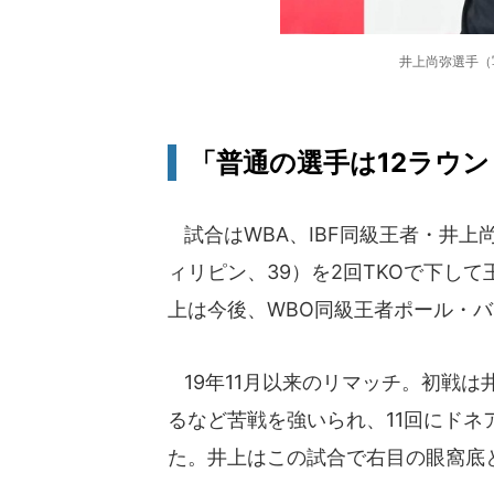
井上尚弥選手（
「普通の選手は12ラウ
試合はWBA、IBF同級王者・井上
ィリピン、39）を2回TKOで下し
上は今後、WBO同級王者ポール・バ
19年11月以来のリマッチ。初戦は
るなど苦戦を強いられ、11回にド
た。井上はこの試合で右目の眼窩底