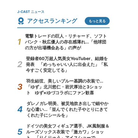
J-CAST ニュース
アクセスランキング
もっと見る
電撃トレードの巨人・リチャード、ソフト
バンク・秋広優人の存在感薄れ...「他球団
の方が出場機会ある」の声が
登録者60万超人気美女YouTuber、結婚を
発表 「めっちゃいい人に出会えた」「私
今すごく安定してる」
羽生結弦、美しいブルー基調の衣装で...
「ゆず」北川悠仁・岩沢厚治と3ショッ
ト ゆず×ゆづコラボにファン歓喜
ダレノガレ明美、被災地炊き出しで細やか
な心遣い...「並んでくれた子やとりにきて
くれた子にシールを」
ドイツの美女フィギュア選手、JK風制服＆
ルーズソックス衣装で「激カワ」ショッ
ト 「りくりゅう」アイスショーで