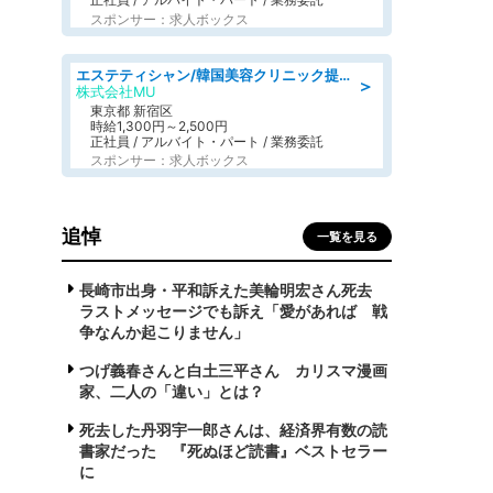
スポンサー：求人ボックス
エステティシャン/韓国美容クリニック提携サロン
＞
株式会社MU
東京都 新宿区
時給1,300円～2,500円
正社員 / アルバイト・パート / 業務委託
スポンサー：求人ボックス
追悼
一覧を見る
長崎市出身・平和訴えた美輪明宏さん死去
ラストメッセージでも訴え「愛があれば 戦
争なんか起こりません」
つげ義春さんと白土三平さん カリスマ漫画
家、二人の「違い」とは？
死去した丹羽宇一郎さんは、経済界有数の読
書家だった 『死ぬほど読書』ベストセラー
に