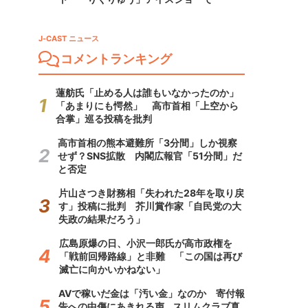
J-CAST ニュース
コメントランキング
蓮舫氏「止める人は誰もいなかったのか」
「あまりにも愕然」 高市首相「上空から
合掌」巡る投稿を批判
高市首相の熊本避難所「3分間」しか視察
せず？SNS拡散 内閣広報官「51分間」だ
と否定
片山さつき財務相「失われた28年を取り戻
す」投稿に批判 芥川賞作家「自民党の大
失政の結果だろう」
広島原爆の日、小沢一郎氏が高市政権を
「戦前回帰路線」と非難 「この国は再び
滅亡に向かいかねない」
AVで稼いだ金は「汚い金」なのか 寄付報
告への中傷にあきれる声...スリムクラブ真