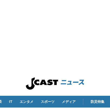
済
IT
エンタメ
スポーツ
メディア
防災特集