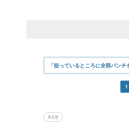
「狙っているところに全部パンチ
1
具志堅