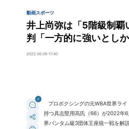
動画
スポーツ
井上尚弥は「5階級制覇
判「一方的に強いとし
2022.06.09 17:40
0
プロボクシングの元WBA世界ライ
持つ具志堅用高氏（66）が2022
界バンタム級3団体王座統一戦を解