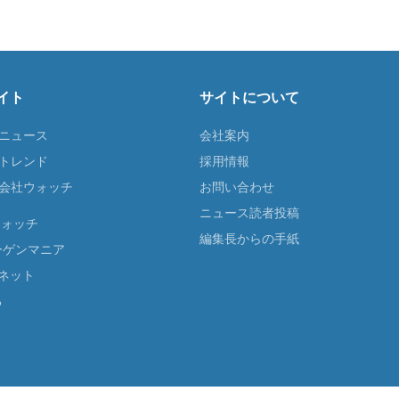
イト
サイトについて
Tニュース
会社案内
Tトレンド
採用情報
ST会社ウォッチ
お問い合わせ
ニュース読者投稿
ウォッチ
編集長からの手紙
ーゲンマニア
ネット
る