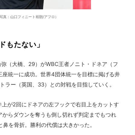
写真：山口フィニート裕朗/アフロ）
ンドもたない」
尚弥（大橋、29）がWBC王者ノニト・ドネア（フ
て王座統一に成功。世界4団体統一を目標に掲げる井
トラー（英国、33）との対戦を目指していく。
井上が2回にドネアの左フックで右目上をカットす
ネアからダウンを奪うも倒し切れず判定までもつれ
と鼻を骨折。勝利の代償は大きかった。