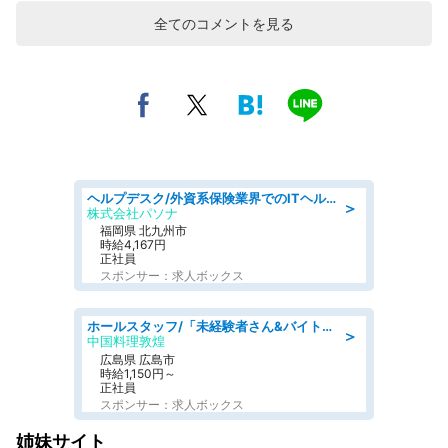
全てのコメントを見る
ヘルプデスク/外資系保険業界でのITヘルプデスク業務/駅近/即日勤務可/ヘルプデスク
＞
株式会社パソナ
福岡県 北九州市
時給4,167円
正社員
スポンサー：求人ボックス
ホールスタッフ/「未経験者さん&バイトデビューも大歓迎」残業ほぼなし×1日3時間〜勤務OK!フォロー体制も充実/広島県/広島市南区
＞
中国料理敦煌
広島県 広島市
時給1,150円～
正社員
スポンサー：求人ボックス
姉妹サイト