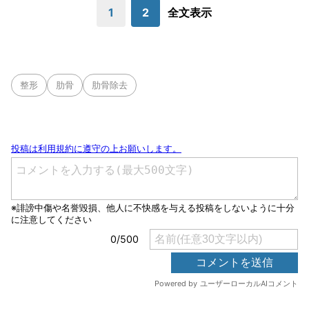
1
2
全文表示
整形
肋骨
肋骨除去