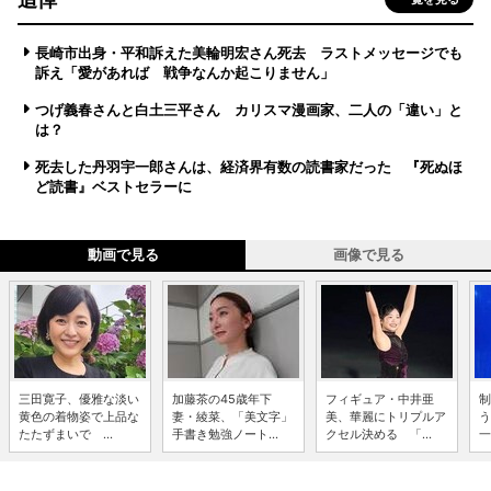
長崎市出身・平和訴えた美輪明宏さん死去 ラストメッセージでも
訴え「愛があれば 戦争なんか起こりません」
つげ義春さんと白土三平さん カリスマ漫画家、二人の「違い」と
は？
死去した丹羽宇一郎さんは、経済界有数の読書家だった 『死ぬほ
ど読書』ベストセラーに
動画で見る
画像で見る
三田寛子、優雅な淡い
加藤茶の45歳年下
フィギュア・中井亜
制
黄色の着物姿で上品な
妻・綾菜、「美文字」
美、華麗にトリプルア
う
たたずまいで ...
手書き勉強ノート...
クセル決める 「...
一