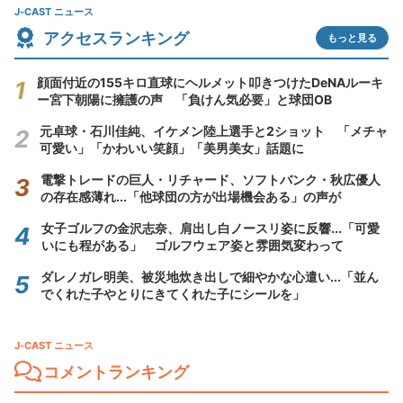
J-CAST ニュース
アクセスランキング
もっと見る
顔面付近の155キロ直球にヘルメット叩きつけたDeNAルーキ
ー宮下朝陽に擁護の声 「負けん気必要」と球団OB
元卓球・石川佳純、イケメン陸上選手と2ショット 「メチャ
可愛い」「かわいい笑顔」「美男美女」話題に
電撃トレードの巨人・リチャード、ソフトバンク・秋広優人
の存在感薄れ...「他球団の方が出場機会ある」の声が
女子ゴルフの金沢志奈、肩出し白ノースリ姿に反響...「可愛
いにも程がある」 ゴルフウェア姿と雰囲気変わって
ダレノガレ明美、被災地炊き出しで細やかな心遣い...「並ん
でくれた子やとりにきてくれた子にシールを」
J-CAST ニュース
コメントランキング