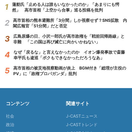
蓮舫氏「止める人は誰もいなかったのか」「あまりにも愕
然」 高市首相「上空から合掌」巡る投稿を批判
高市首相の熊本避難所「3分間」しか視察せず？SNS拡散 内
閣広報官「51分間」だと否定
広島原爆の日、小沢一郎氏が高市政権を「戦前回帰路線」と
非難 「この国は再び滅亡に向かいかねない」
なぜ「戻るな」と言えなかったのか イオン爆発事故で斎藤
幸平氏も逡巡「ボクもできなかっただろうなあ」
高市首相の被災地視察動画が炎上 BGM付き「総理が主役の
PV」に「政権プロパガンダ」批判
コンテンツ
関連サイト
社会
J-CASTニュース
政治
J-CASTトレンド