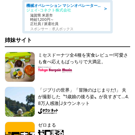
機械オペレーション マシンオペレーター/皆勤手当有/未経験可
＞
ジェイ-コネクト株式会社
滋賀県 米原市
時給1,200円～
正社員 / 派遣社員
スポンサー：求人ボックス
姉妹サイト
ミセスドーナツ全4種を実食レビュー!可愛さ
も食べ応えもばっちりで大満足。
「ジブリの世界」「冒険のはじまりだ!」 夫
が撮影した〝1歳娘の後ろ姿〟が良すぎて...4.
8万人感激|Jタウンネット
ゼロまる