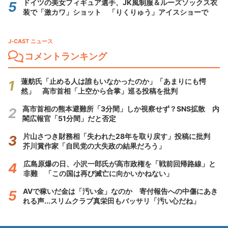
ドイツの美女フィギュア選手、JK風制服＆ルーズソックス衣
装で「激カワ」ショット 「りくりゅう」アイスショーで
J-CAST ニュース
コメントランキング
蓮舫氏「止める人は誰もいなかったのか」「あまりにも愕
然」 高市首相「上空から合掌」巡る投稿を批判
高市首相の熊本避難所「3分間」しか視察せず？SNS拡散 内
閣広報官「51分間」だと否定
片山さつき財務相「失われた28年を取り戻す」投稿に批判
芥川賞作家「自民党の大失政の結果だろう」
広島原爆の日、小沢一郎氏が高市政権を「戦前回帰路線」と
非難 「この国は再び滅亡に向かいかねない」
AVで稼いだ金は「汚い金」なのか 寄付報告への中傷にあき
れる声...スリムクラブ真栄田もバッサリ「汚い心だね」