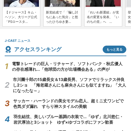
【ドジャース】キム・
新党結成で「「騙し討
「れいわ新選組」が党
登
ヘソン、大リーグ公式
ちにあった気分」と怒
名の変更を発表、「い
女
「PSロースタ...
ったひろゆき妻...
のちの党」へ ...
発
J-CAST ニュース
アクセスランキング
もっと見る
電撃トレードの巨人・リチャード、ソフトバンク・秋広優人
の存在感薄れ...「他球団の方が出場機会ある」の声が
市川團十郎の15歳長女＆13歳長男、ソファでリラックス仲良
し2ショ 「海老蔵さんにも麻央さんにも似てますね」「大人
になったな～」
サッカー・ハーランドの美女モデル恋人、超ミニ丈ワンピで
色気ダダ漏れ すらり神スタイルの美貌
羽生結弦、美しいブルー基調の衣装で...「ゆず」北川悠仁・
岩沢厚治と3ショット ゆず×ゆづコラボにファン歓喜