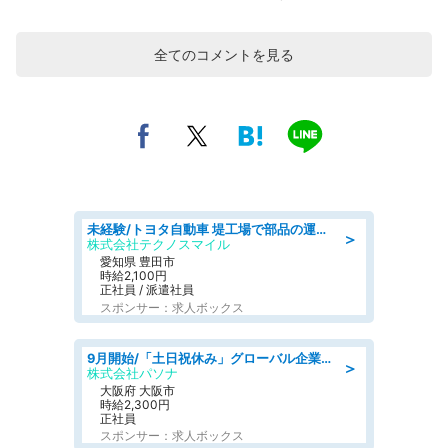
全てのコメントを見る
未経験/トヨタ自動車 堤工場で部品の運搬作業/tutumi
＞
株式会社テクノスマイル
愛知県 豊田市
時給2,100円
正社員 / 派遣社員
スポンサー：求人ボックス
9月開始/「土日祝休み」グローバル企業での産業保健のお仕事/保健師/高時給/残業なし/服装自由
＞
株式会社パソナ
大阪府 大阪市
時給2,300円
正社員
スポンサー：求人ボックス