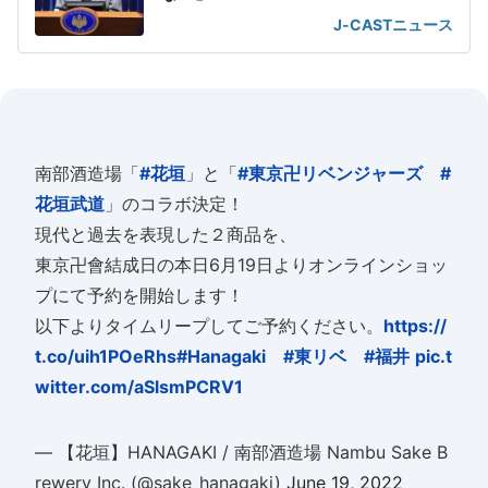
J-CASTニュース
南部酒造場「
#花垣
」と「
#東京卍リベンジャーズ
#
花垣武道
」のコラボ決定！
現代と過去を表現した２商品を、
東京卍會結成日の本日6月19日よりオンラインショッ
プにて予約を開始します！
以下よりタイムリープしてご予約ください。
https://
t.co/uih1POeRhs
#Hanagaki
#東リベ
#福井
pic.t
witter.com/aSlsmPCRV1
— 【花垣】HANAGAKI / 南部酒造場 Nambu Sake B
rewery Inc. (@sake_hanagaki)
June 19, 2022