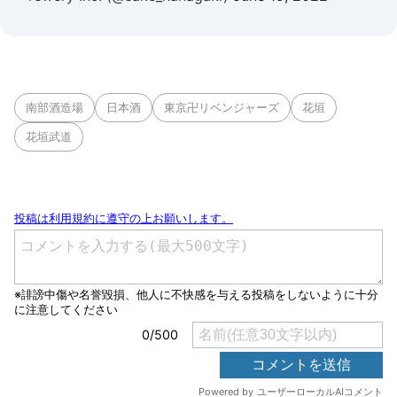
南部酒造場
日本酒
東京卍リベンジャーズ
花垣
花垣武道