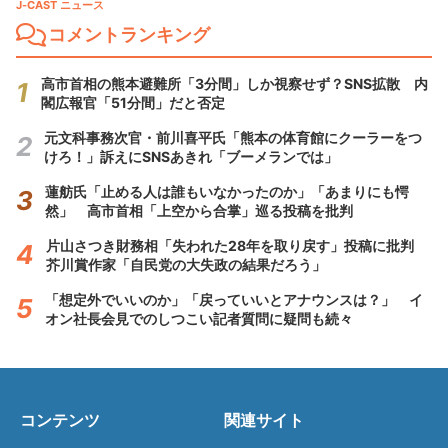
J-CAST ニュース
コメントランキング
高市首相の熊本避難所「3分間」しか視察せず？SNS拡散 内
閣広報官「51分間」だと否定
元文科事務次官・前川喜平氏「熊本の体育館にクーラーをつ
けろ！」訴えにSNSあきれ「ブーメランでは」
蓮舫氏「止める人は誰もいなかったのか」「あまりにも愕
然」 高市首相「上空から合掌」巡る投稿を批判
片山さつき財務相「失われた28年を取り戻す」投稿に批判
芥川賞作家「自民党の大失政の結果だろう」
「想定外でいいのか」「戻っていいとアナウンスは？」 イ
オン社長会見でのしつこい記者質問に疑問も続々
コンテンツ
関連サイト