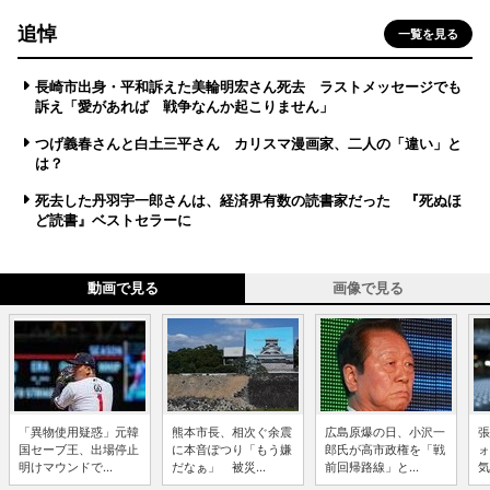
追悼
一覧を見る
長崎市出身・平和訴えた美輪明宏さん死去 ラストメッセージでも
訴え「愛があれば 戦争なんか起こりません」
つげ義春さんと白土三平さん カリスマ漫画家、二人の「違い」と
は？
死去した丹羽宇一郎さんは、経済界有数の読書家だった 『死ぬほ
ど読書』ベストセラーに
動画で見る
画像で見る
「異物使用疑惑」元韓
熊本市長、相次ぐ余震
広島原爆の日、小沢一
張
国セーブ王、出場停止
に本音ぽつり「もう嫌
郎氏が高市政権を「戦
ォ
明けマウンドで...
だなぁ」 被災...
前回帰路線」と...
気