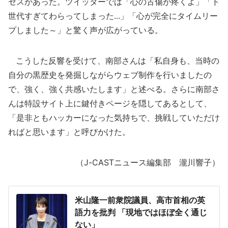
セスがあった。ツイッターでは「心の古傷が疼くよ」「ド
世代すぎてわらってしまった...」「心が完全にタイムリー
プしました～」と驚く声が広がっている。
こうした反響を受けて、南部さんは「私自身も、当時の
自分の黒歴史を発掘しながらウェブ制作を行いましたの
で、強く、強く共感いたします」と述べる。さらに南部さ
んは特設サイト上に鍵付きページを隠してあるとして、
「是非ともハッカーになった気持ちで、挑戦していただけ
ればと思います」と呼びかけた。
（J-CASTニュース編集部 瀧川響子）
米山隆一前衆院議員、高市首相の英
語力を批判 「現地ではほぼ全く通じ
ない」