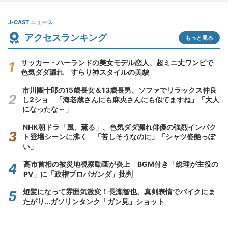
J-CAST ニュース
アクセスランキング
もっと見る
サッカー・ハーランドの美女モデル恋人、超ミニ丈ワンピで
色気ダダ漏れ すらり神スタイルの美貌
市川團十郎の15歳長女＆13歳長男、ソファでリラックス仲良
し2ショ 「海老蔵さんにも麻央さんにも似てますね」「大人
になったな～」
NHK朝ドラ「風、薫る」、色気ダダ漏れ俳優の強烈インパク
ト登場シーンに沸く 「苦しそうなのに」「シャツ姿艶っぽ
い」
高市首相の被災地視察動画が炎上 BGM付き「総理が主役の
PV」に「政権プロパガンダ」批判
短髪になって雰囲気激変！長瀬智也、真剣表情でバイクにま
たがり...ガソリンタンク「ガン見」ショット