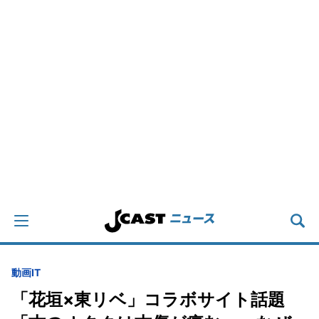
動画
IT
「花垣×東リベ」コラボサイト話題