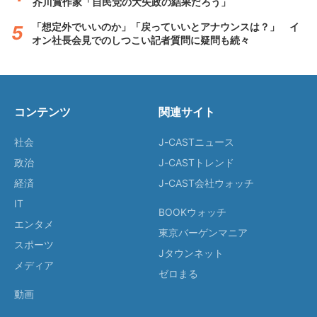
芥川賞作家「自民党の大失政の結果だろう」
「想定外でいいのか」「戻っていいとアナウンスは？」 イ
オン社長会見でのしつこい記者質問に疑問も続々
コンテンツ
関連サイト
社会
J-CASTニュース
政治
J-CASTトレンド
経済
J-CAST会社ウォッチ
IT
BOOKウォッチ
エンタメ
東京バーゲンマニア
スポーツ
Jタウンネット
メディア
ゼロまる
動画