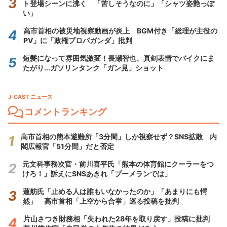
ト登場シーンに沸く 「苦しそうなのに」「シャツ姿艶っぽ
い」
高市首相の被災地視察動画が炎上 BGM付き「総理が主役の
PV」に「政権プロパガンダ」批判
短髪になって雰囲気激変！長瀬智也、真剣表情でバイクにま
たがり...ガソリンタンク「ガン見」ショット
J-CAST ニュース
コメントランキング
高市首相の熊本避難所「3分間」しか視察せず？SNS拡散 内
閣広報官「51分間」だと否定
元文科事務次官・前川喜平氏「熊本の体育館にクーラーをつ
けろ！」訴えにSNSあきれ「ブーメランでは」
蓮舫氏「止める人は誰もいなかったのか」「あまりにも愕
然」 高市首相「上空から合掌」巡る投稿を批判
片山さつき財務相「失われた28年を取り戻す」投稿に批判