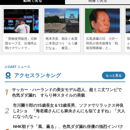
動画で見る
画像で見る
「異物使用疑惑」元韓
熊本市長、相次ぐ余震
広島原爆の日、小沢一
張
国セーブ王、出場停止
に本音ぽつり「もう嫌
郎氏が高市政権を「戦
ォ
明けマウンドで...
だなぁ」 被災...
前回帰路線」と...
気
J-CAST ニュース
アクセスランキング
もっと見る
サッカー・ハーランドの美女モデル恋人、超ミニ丈ワンピで
色気ダダ漏れ すらり神スタイルの美貌
市川團十郎の15歳長女＆13歳長男、ソファでリラックス仲良
し2ショ 「海老蔵さんにも麻央さんにも似てますね」「大人
になったな～」
NHK朝ドラ「風、薫る」、色気ダダ漏れ俳優の強烈インパク