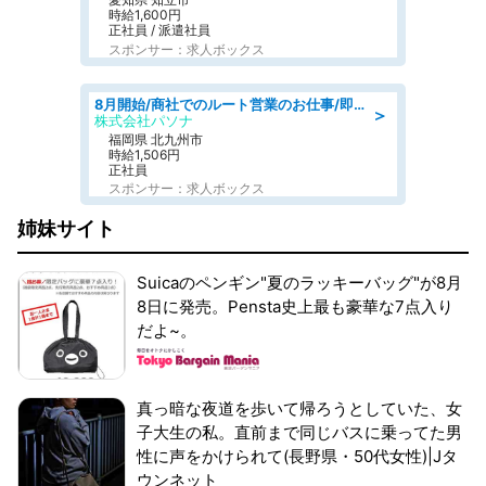
時給1,600円
正社員 / 派遣社員
スポンサー：求人ボックス
8月開始/商社でのルート営業のお仕事/即日勤務可/車通勤可/営業
＞
株式会社パソナ
福岡県 北九州市
時給1,506円
正社員
スポンサー：求人ボックス
姉妹サイト
Suicaのペンギン"夏のラッキーバッグ"が8月
8日に発売。Pensta史上最も豪華な7点入り
だよ~。
真っ暗な夜道を歩いて帰ろうとしていた、女
子大生の私。直前まで同じバスに乗ってた男
性に声をかけられて(長野県・50代女性)|Jタ
ウンネット