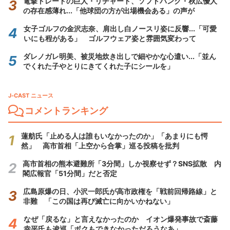
電撃トレードの巨人・リチャード、ソフトバンク・秋広優人
の存在感薄れ...「他球団の方が出場機会ある」の声が
女子ゴルフの金沢志奈、肩出し白ノースリ姿に反響...「可愛
いにも程がある」 ゴルフウェア姿と雰囲気変わって
ダレノガレ明美、被災地炊き出しで細やかな心遣い...「並ん
でくれた子やとりにきてくれた子にシールを」
J-CAST ニュース
コメントランキング
蓮舫氏「止める人は誰もいなかったのか」「あまりにも愕
然」 高市首相「上空から合掌」巡る投稿を批判
高市首相の熊本避難所「3分間」しか視察せず？SNS拡散 内
閣広報官「51分間」だと否定
広島原爆の日、小沢一郎氏が高市政権を「戦前回帰路線」と
非難 「この国は再び滅亡に向かいかねない」
なぜ「戻るな」と言えなかったのか イオン爆発事故で斎藤
幸平氏も逡巡「ボクもできなかっただろうなあ」