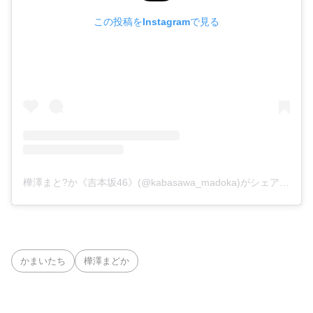
この投稿をInstagramで見る
樺澤まと?か《吉本坂46》(@kabasawa_madoka)がシェアした投稿
かまいたち
樺澤まどか