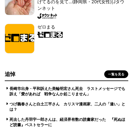
げてるのを見て...(静岡県・20代女性)|Jタウ
ンネット
ゼロまる
追悼
一覧を見る
長崎市出身・平和訴えた美輪明宏さん死去 ラストメッセージでも
訴え「愛があれば 戦争なんか起こりません」
つげ義春さんと白土三平さん カリスマ漫画家、二人の「違い」と
は？
死去した丹羽宇一郎さんは、経済界有数の読書家だった 『死ぬほ
ど読書』ベストセラーに