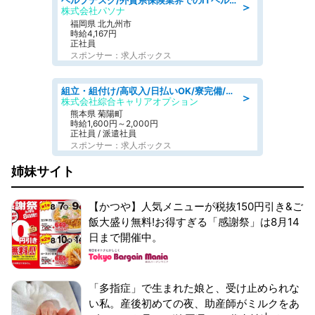
ヘルプデスク/外資系保険業界でのITヘルプデスク業務/駅近/即日勤務可/ヘルプデスク
＞
株式会社パソナ
福岡県 北九州市
時給4,167円
正社員
スポンサー：求人ボックス
組立・組付け/高収入/日払いOK/寮完備/交替制/20・30・40代活躍中
＞
株式会社綜合キャリアオプション
熊本県 菊陽町
時給1,600円～2,000円
正社員 / 派遣社員
スポンサー：求人ボックス
姉妹サイト
【かつや】人気メニューが税抜150円引き&ご
飯大盛り無料!お得すぎる「感謝祭」は8月14
日まで開催中。
「多指症」で生まれた娘と、受け止められな
い私。産後初めての夜、助産師がミルクをあ