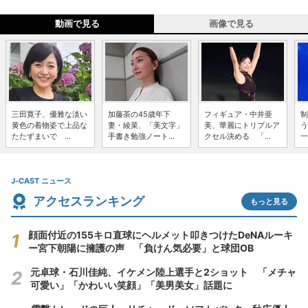
動画で見る
画像で見る
三田寛子、優雅な淡い
加藤茶の45歳年下
フィギュア・中井亜
制
黄色の着物姿で上品な
妻・綾菜、「美文字」
美、華麗にトリプルア
う
たたずまいで ...
手書き勉強ノート...
クセル決める 「...
一
J-CAST ニュース
アクセスランキング
もっと見る
顔面付近の155キロ直球にヘルメット叩きつけたDeNAルーキ
ー宮下朝陽に擁護の声 「負けん気必要」と球団OB
元卓球・石川佳純、イケメン陸上選手と2ショット 「メチャ
可愛い」「かわいい笑顔」「美男美女」話題に