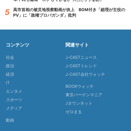
高市首相の被災地視察動画が炎上 BGM付き「総理が主役の
PV」に「政権プロパガンダ」批判
コンテンツ
関連サイト
社会
J-CASTニュース
政治
J-CASTトレンド
経済
J-CAST会社ウォッチ
IT
BOOKウォッチ
エンタメ
東京バーゲンマニア
スポーツ
Jタウンネット
メディア
ゼロまる
動画