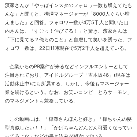
濱家さんが「やっぱインスタのフォロワー数も増えてたも
んな」と聞くと、樺澤マネージャーが「8000人ぐらい増
えました」と回答。フォロワー数が4万5千人と聞いた山
内さんは、「すごっ！伸びてる！」と驚き、濱家さんは
「下に見てる？俺らのこと」と自虐して笑いを誘った。フ
ォロワー数は、22日11時現在で5万2千人を超えている。
企業からのPR案件が来るなどインフルエンサーとして
注目されており、アイドルグループ「吉本坂46」(現在は
活動休止中)にも所属する。しかし、今後もマネージャー
業を続けるという。なお、お笑いコンビ「とろサーモン」
のマネジメントも兼務している。
この動画には、「樺澤さんほんと好き」「樺ちゃんの髪
型真似したい！！」「かばちゃんどんどん可愛くなってい
ってるよな」などの書き込みが相次いでいる。