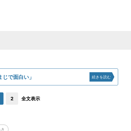
まじで面白い」
続きを読む
2
全文表示
ろき