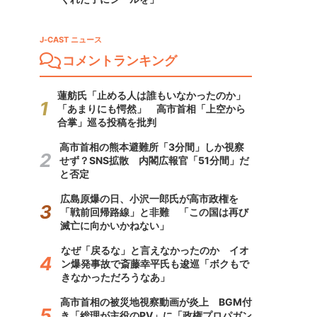
J-CAST ニュース
コメントランキング
蓮舫氏「止める人は誰もいなかったのか」
「あまりにも愕然」 高市首相「上空から
合掌」巡る投稿を批判
高市首相の熊本避難所「3分間」しか視察
せず？SNS拡散 内閣広報官「51分間」だ
と否定
広島原爆の日、小沢一郎氏が高市政権を
「戦前回帰路線」と非難 「この国は再び
滅亡に向かいかねない」
なぜ「戻るな」と言えなかったのか イオ
ン爆発事故で斎藤幸平氏も逡巡「ボクもで
きなかっただろうなあ」
高市首相の被災地視察動画が炎上 BGM付
き「総理が主役のPV」に「政権プロパガン