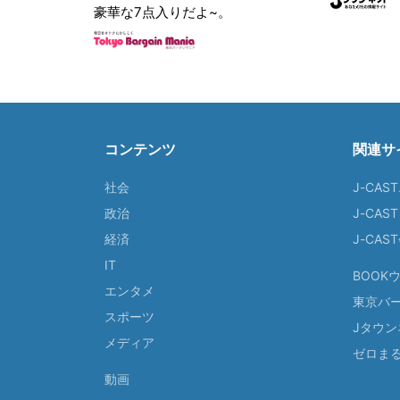
豪華な7点入りだよ~。
コンテンツ
関連サ
社会
J-CAS
政治
J-CAS
経済
J-CA
IT
BOOK
エンタメ
東京バ
スポーツ
Jタウン
メディア
ゼロま
動画