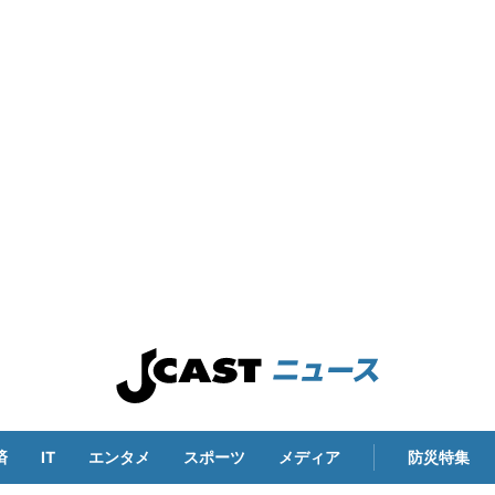
済
IT
エンタメ
スポーツ
メディア
防災特集