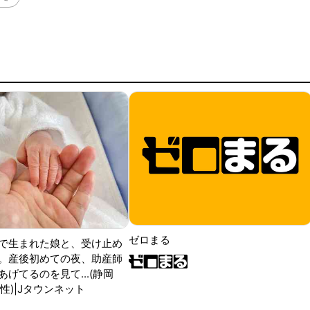
ゼロまる
で生まれた娘と、受け止め
。産後初めての夜、助産師
げてるのを見て...(静岡
性)|Jタウンネット