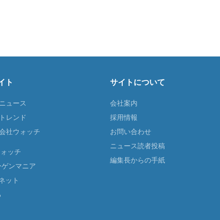
イト
サイトについて
Tニュース
会社案内
Tトレンド
採用情報
ST会社ウォッチ
お問い合わせ
ニュース読者投稿
ウォッチ
編集長からの手紙
ーゲンマニア
ネット
る