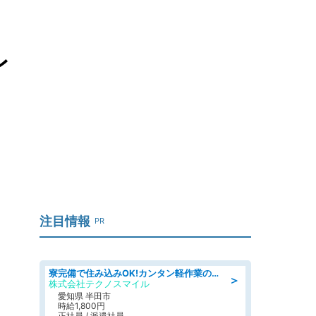
レ
注目情報
PR
寮完備で住み込みOK!カンタン軽作業のお仕事 denso aichi
＞
株式会社テクノスマイル
愛知県 半田市
時給1,800円
正社員 / 派遣社員