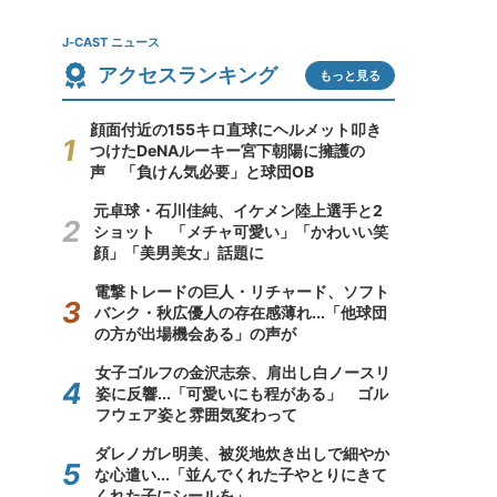
J-CAST ニュース
アクセスランキング
もっと見る
顔面付近の155キロ直球にヘルメット叩き
つけたDeNAルーキー宮下朝陽に擁護の
声 「負けん気必要」と球団OB
元卓球・石川佳純、イケメン陸上選手と2
ショット 「メチャ可愛い」「かわいい笑
顔」「美男美女」話題に
電撃トレードの巨人・リチャード、ソフト
バンク・秋広優人の存在感薄れ...「他球団
の方が出場機会ある」の声が
女子ゴルフの金沢志奈、肩出し白ノースリ
姿に反響...「可愛いにも程がある」 ゴル
フウェア姿と雰囲気変わって
ダレノガレ明美、被災地炊き出しで細やか
な心遣い...「並んでくれた子やとりにきて
くれた子にシールを」