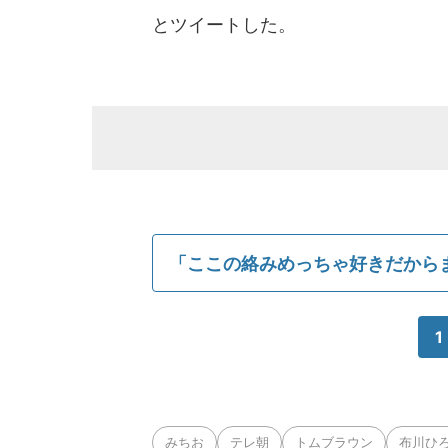
とツイートした。
「ここの絡みめっちゃ好きだから
1
みちお
テレ朝
トムブラウン
布川ひ