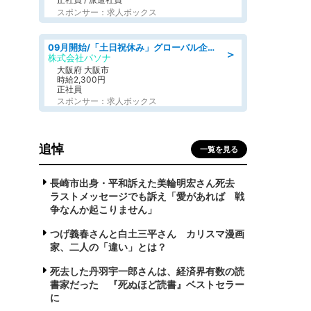
スポンサー：求人ボックス
09月開始/「土日祝休み」グローバル企業での産業保健のお仕事/保健師/高時給/残業なし/服装自由
＞
株式会社パソナ
大阪府 大阪市
時給2,300円
正社員
スポンサー：求人ボックス
追悼
一覧を見る
長崎市出身・平和訴えた美輪明宏さん死去
ラストメッセージでも訴え「愛があれば 戦
争なんか起こりません」
つげ義春さんと白土三平さん カリスマ漫画
家、二人の「違い」とは？
死去した丹羽宇一郎さんは、経済界有数の読
書家だった 『死ぬほど読書』ベストセラー
に