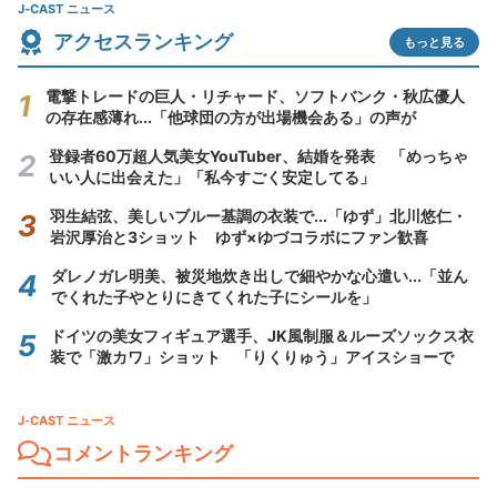
J-CAST ニュース
アクセスランキング
もっと見る
電撃トレードの巨人・リチャード、ソフトバンク・秋広優人
の存在感薄れ...「他球団の方が出場機会ある」の声が
登録者60万超人気美女YouTuber、結婚を発表 「めっちゃ
いい人に出会えた」「私今すごく安定してる」
羽生結弦、美しいブルー基調の衣装で...「ゆず」北川悠仁・
岩沢厚治と3ショット ゆず×ゆづコラボにファン歓喜
ダレノガレ明美、被災地炊き出しで細やかな心遣い...「並ん
でくれた子やとりにきてくれた子にシールを」
ドイツの美女フィギュア選手、JK風制服＆ルーズソックス衣
装で「激カワ」ショット 「りくりゅう」アイスショーで
J-CAST ニュース
コメントランキング