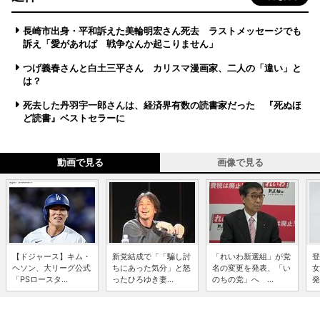
長崎市出身・平和訴えた美輪明宏さん死去 ラストメッセージでも
訴え「愛があれば 戦争なんか起こりません」
つげ義春さんと白土三平さん カリスマ漫画家、二人の「違い」と
は？
死去した丹羽宇一郎さんは、経済界有数の読書家だった 『死ぬほ
ど読書』ベストセラーに
動画で見る
画像で見る
【ドジャース】キム・
新党結成で「「騙し討
「れいわ新選組」が党
登
ヘソン、大リーグ公式
ちにあった気分」と怒
名の変更を発表、「い
女
「PSロースタ...
ったひろゆき妻...
のちの党」へ ...
発