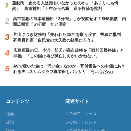
蓮舫氏「止める人は誰もいなかったのか」「あまりにも愕
然」 高市首相「上空から合掌」巡る投稿を批判
高市首相の熊本避難所「3分間」しか視察せず？SNS拡散 内
閣広報官「51分間」だと否定
片山さつき財務相「失われた28年を取り戻す」投稿に批判
芥川賞作家「自民党の大失政の結果だろう」
広島原爆の日、小沢一郎氏が高市政権を「戦前回帰路線」と
非難 「この国は再び滅亡に向かいかねない」
AVで稼いだ金は「汚い金」なのか 寄付報告への中傷にあき
れる声...スリムクラブ真栄田もバッサリ「汚い心だね」
コンテンツ
関連サイト
社会
J-CASTニュース
政治
J-CASTトレンド
経済
J-CAST会社ウォッチ