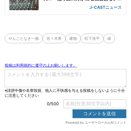
の声が
J-CASTニュース
やんごとなき一族
佐々木希
建物
松下洸平
縁