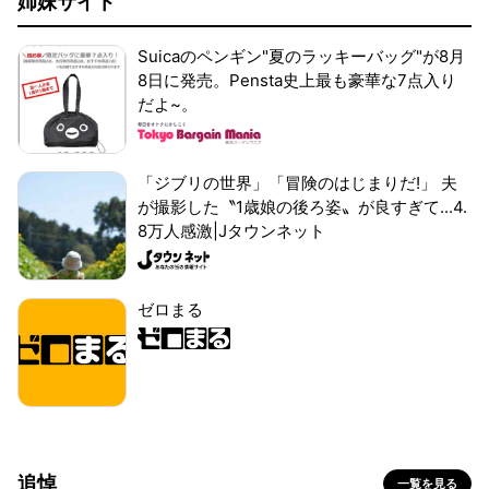
姉妹サイト
Suicaのペンギン"夏のラッキーバッグ"が8月
8日に発売。Pensta史上最も豪華な7点入り
だよ~。
「ジブリの世界」「冒険のはじまりだ!」 夫
が撮影した〝1歳娘の後ろ姿〟が良すぎて...4.
8万人感激|Jタウンネット
ゼロまる
追悼
一覧を見る