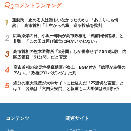
コメントランキング
蓮舫氏「止める人は誰もいなかったのか」「あまりにも愕
然」 高市首相「上空から合掌」巡る投稿を批判
広島原爆の日、小沢一郎氏が高市政権を「戦前回帰路線」と
非難 「この国は再び滅亡に向かいかねない」
高市首相の熊本避難所「3分間」しか視察せず？SNS拡散 内
閣広報官「51分間」だと否定
高市首相の被災地視察動画が炎上 BGM付き「総理が主役の
PV」に「政権プロパガンダ」批判
処分の東大教授が大学サイトに仕込んだ「不適切な言葉」と
は？ 各紙は「六四天安門」と報道も...大学側は説明拒否
コンテンツ
関連サイト
社会
J-CASTニュース