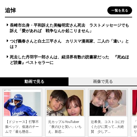
追悼
一覧を見る
長崎市出身・平和訴えた美輪明宏さん死去 ラストメッセージでも
訴え「愛があれば 戦争なんか起こりません」
つげ義春さんと白土三平さん カリスマ漫画家、二人の「違い」と
は？
死去した丹羽宇一郎さんは、経済界有数の読書家だった 『死ぬほ
ど読書』ベストセラーに
動画で見る
画像で見る
【ドジャース】打撃不
元カップルYouTuber
辻希美、コストコに行
「
振ベッツ、低迷のチー
「夜のひと笑い」いち
くたびに買って...大絶
紗
ムで「最も懸念...
え、新恋...
賛 少しア...
リ