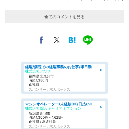
全てのコメントを見る
経理/病院での経理事務のお仕事/即日勤務可/車通勤可/経理/一般事務
＞
株式会社パソナ
福岡県 北九州市
時給1,380円
正社員
スポンサー：求人ボックス
マシンオペレーター/未経験OK/日払いOK/寮費無料/交替制/20・30・40代活躍中
＞
株式会社綜合キャリアオプション
新潟県 新潟市
時給1,300円～1,625円
正社員 / 派遣社員
スポンサー：求人ボックス