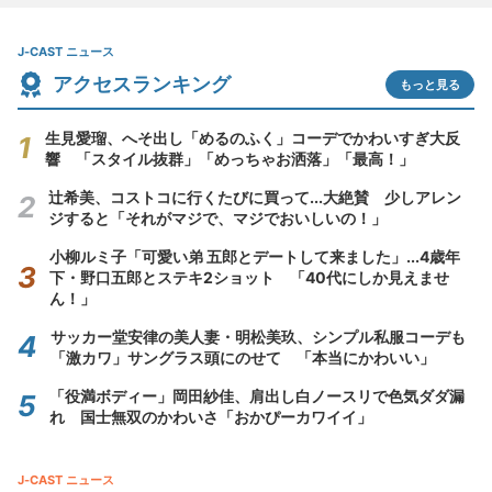
J-CAST ニュース
アクセスランキング
もっと見る
生見愛瑠、へそ出し「めるのふく」コーデでかわいすぎ大反
響 「スタイル抜群」「めっちゃお洒落」「最高！」
辻希美、コストコに行くたびに買って...大絶賛 少しアレン
ジすると「それがマジで、マジでおいしいの！」
小柳ルミ子「可愛い弟 五郎とデートして来ました」...4歳年
下・野口五郎とステキ2ショット 「40代にしか見えませ
ん！」
サッカー堂安律の美人妻・明松美玖、シンプル私服コーデも
「激カワ」サングラス頭にのせて 「本当にかわいい」
「役満ボディー」岡田紗佳、肩出し白ノースリで色気ダダ漏
れ 国士無双のかわいさ「おかぴーカワイイ」
J-CAST ニュース