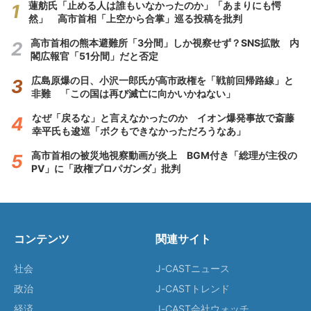
蓮舫氏「止める人は誰もいなかったのか」「あまりにも愕
然」 高市首相「上空から合掌」巡る投稿を批判
高市首相の熊本避難所「3分間」しか視察せず？SNS拡散 内
閣広報官「51分間」だと否定
広島原爆の日、小沢一郎氏が高市政権を「戦前回帰路線」と
非難 「この国は再び滅亡に向かいかねない」
なぜ「戻るな」と言えなかったのか イオン爆発事故で斎藤
幸平氏も逡巡「ボクもできなかっただろうなあ」
高市首相の被災地視察動画が炎上 BGM付き「総理が主役の
PV」に「政権プロパガンダ」批判
コンテンツ
関連サイト
社会
J-CASTニュース
政治
J-CASTトレンド
経済
J-CAST会社ウォッチ