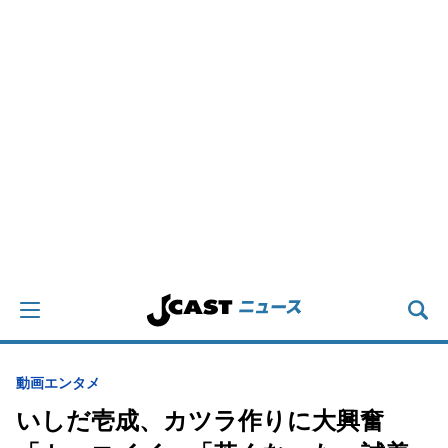
動画
エンタメ
いしだ壱成、カツラ作りに大興奮