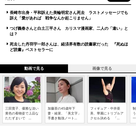
長崎市出身・平和訴えた美輪明宏さん死去 ラストメッセージでも
訴え「愛があれば 戦争なんか起こりません」
つげ義春さんと白土三平さん カリスマ漫画家、二人の「違い」と
は？
死去した丹羽宇一郎さんは、経済界有数の読書家だった 『死ぬほ
ど読書』ベストセラーに
動画で見る
画像で見る
三田寛子、優雅な淡い
加藤茶の45歳年下
フィギュア・中井亜
制
黄色の着物姿で上品な
妻・綾菜、「美文字」
美、華麗にトリプルア
う
たたずまいで ...
手書き勉強ノート...
クセル決める 「...
一