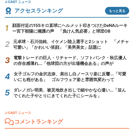
J-CAST ニュース
アクセスランキング
もっと見る
顔面付近の155キロ直球にヘルメット叩きつけたDeNAルーキ
ー宮下朝陽に擁護の声 「負けん気必要」と球団OB
元卓球・石川佳純、イケメン陸上選手と2ショット 「メチャ
可愛い」「かわいい笑顔」「美男美女」話題に
電撃トレードの巨人・リチャード、ソフトバンク・秋広優人
の存在感薄れ...「他球団の方が出場機会ある」の声が
女子ゴルフの金沢志奈、肩出し白ノースリ姿に反響...「可愛
いにも程がある」 ゴルフウェア姿と雰囲気変わって
ダレノガレ明美、被災地炊き出しで細やかな心遣い...「並ん
でくれた子やとりにきてくれた子にシールを」
J-CAST ニュース
コメントランキング