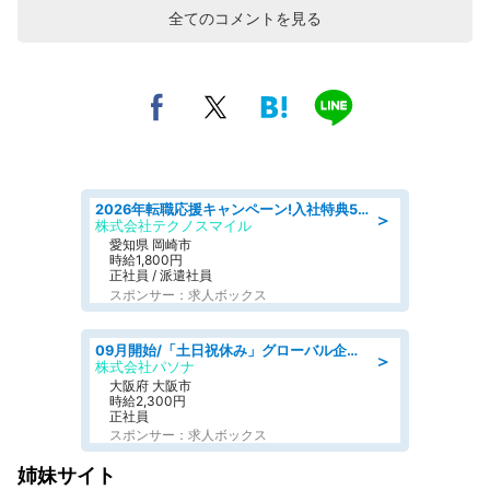
全てのコメントを見る
2026年転職応援キャンペーン!入社特典58万円/デンソーで働こう!自動車工場で小型部品の検査業務 denso aichi
＞
株式会社テクノスマイル
愛知県 岡崎市
時給1,800円
正社員 / 派遣社員
スポンサー：求人ボックス
09月開始/「土日祝休み」グローバル企業での産業保健のお仕事/保健師/高時給/残業なし/服装自由
＞
株式会社パソナ
大阪府 大阪市
時給2,300円
正社員
スポンサー：求人ボックス
姉妹サイト