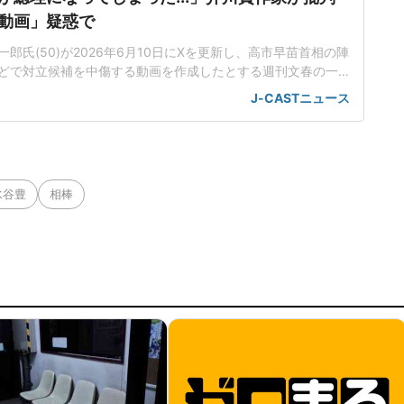
動画」疑惑で
郎氏(50)が2026年6月10日にXを更新し、高市早苗首相の陣
どで対立候補を中傷する動画を作成したとする週刊文春の一
身の見解を示した。この投稿がSNS上で大きな注目を集めて
J-CASTニュース
世界に戻るべき」週刊文春は4月29日付の記事で、25年秋の
に、小泉進次郎衆院議員や林芳正衆院議員を中傷する動画がS
こ
水谷豊
相棒