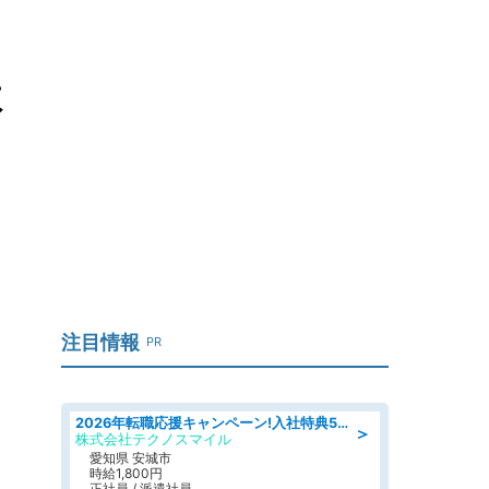
歓
注目情報
PR
2026年転職応援キャンペーン!入社特典58万円/デンソーで働こう!自動車工場で小型部品の検査業務 denso aichi
＞
株式会社テクノスマイル
愛知県 安城市
時給1,800円
正社員 / 派遣社員