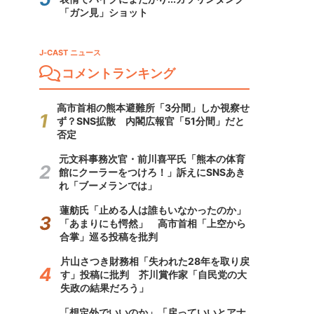
「ガン見」ショット
J-CAST ニュース
コメントランキング
高市首相の熊本避難所「3分間」しか視察せ
ず？SNS拡散 内閣広報官「51分間」だと
否定
元文科事務次官・前川喜平氏「熊本の体育
館にクーラーをつけろ！」訴えにSNSあき
れ「ブーメランでは」
蓮舫氏「止める人は誰もいなかったのか」
「あまりにも愕然」 高市首相「上空から
合掌」巡る投稿を批判
片山さつき財務相「失われた28年を取り戻
す」投稿に批判 芥川賞作家「自民党の大
失政の結果だろう」
「想定外でいいのか」「戻っていいとアナ