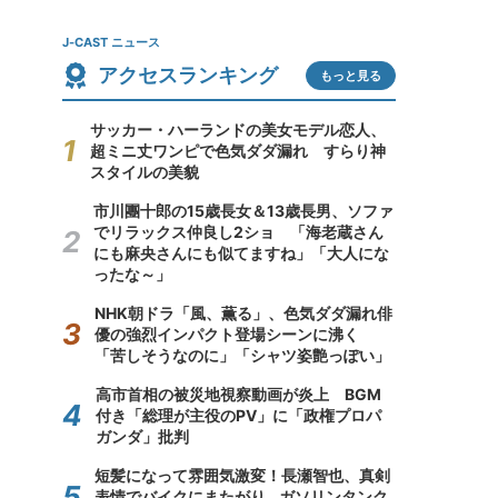
J-CAST ニュース
アクセスランキング
もっと見る
サッカー・ハーランドの美女モデル恋人、
超ミニ丈ワンピで色気ダダ漏れ すらり神
スタイルの美貌
市川團十郎の15歳長女＆13歳長男、ソファ
でリラックス仲良し2ショ 「海老蔵さん
にも麻央さんにも似てますね」「大人にな
ったな～」
NHK朝ドラ「風、薫る」、色気ダダ漏れ俳
優の強烈インパクト登場シーンに沸く
「苦しそうなのに」「シャツ姿艶っぽい」
高市首相の被災地視察動画が炎上 BGM
付き「総理が主役のPV」に「政権プロパ
ガンダ」批判
短髪になって雰囲気激変！長瀬智也、真剣
表情でバイクにまたがり...ガソリンタンク