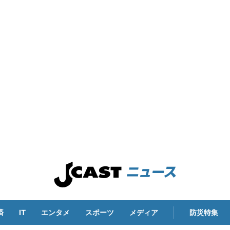
済
IT
エンタメ
スポーツ
メディア
防災特集