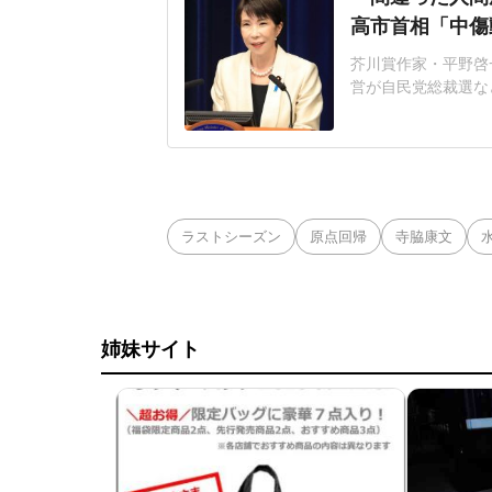
高市首相「中傷
芥川賞作家・平野啓一
営が自民党総裁選な
連の報道を巡り、自
いる。平野氏「元の
自民党総裁選期間中
NS上に投稿され、
ラストシーズン
原点回帰
寺脇康文
姉妹サイト