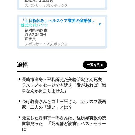
スポンサー：求人ボックス
「土日祝休み」ヘルスケア業界の産業保健師/高時給/未経験OK/要資格:保健師、正看護師
＞
株式会社パソナ
福岡県 福岡市
時給2,300円
正社員
スポンサー：求人ボックス
追悼
一覧を見る
長崎市出身・平和訴えた美輪明宏さん死去
ラストメッセージでも訴え「愛があれば 戦
争なんか起こりません」
つげ義春さんと白土三平さん カリスマ漫画
家、二人の「違い」とは？
死去した丹羽宇一郎さんは、経済界有数の読
書家だった 『死ぬほど読書』ベストセラー
に