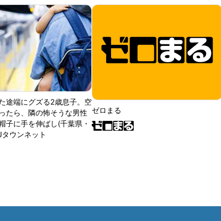
た途端にグズる2歳息子。空
ゼロまる
ったら、隣の怖そうな男性
帽子に手を伸ばし(千葉県・
|Jタウンネット