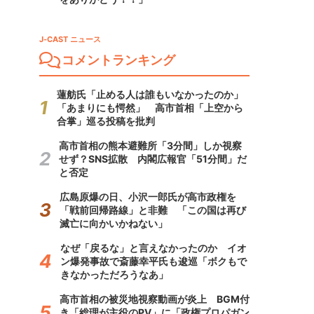
J-CAST ニュース
コメントランキング
蓮舫氏「止める人は誰もいなかったのか」
「あまりにも愕然」 高市首相「上空から
合掌」巡る投稿を批判
高市首相の熊本避難所「3分間」しか視察
せず？SNS拡散 内閣広報官「51分間」だ
と否定
広島原爆の日、小沢一郎氏が高市政権を
「戦前回帰路線」と非難 「この国は再び
滅亡に向かいかねない」
なぜ「戻るな」と言えなかったのか イオ
ン爆発事故で斎藤幸平氏も逡巡「ボクもで
きなかっただろうなあ」
高市首相の被災地視察動画が炎上 BGM付
き「総理が主役のPV」に「政権プロパガン