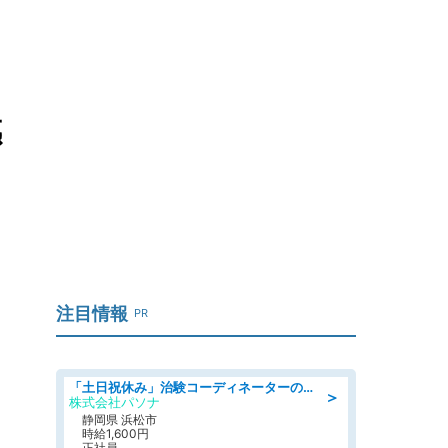
感
注目情報
PR
「土日祝休み」治験コーディネーターのお仕事/未経験OK
＞
株式会社パソナ
静岡県 浜松市
時給1,600円
正社員