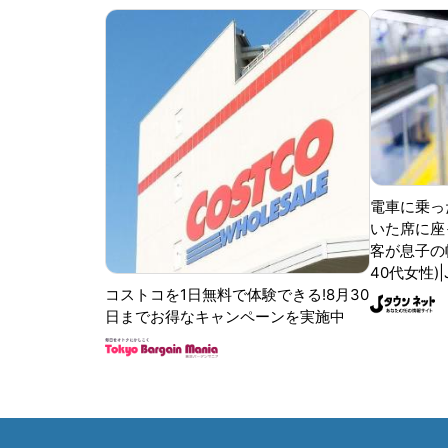
電車に乗っ
いた席に座
客が息子の
40代女性)
コストコを1日無料で体験できる!8月30
日までお得なキャンペーンを実施中