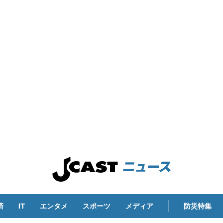
済
IT
エンタメ
スポーツ
メディア
防災特集