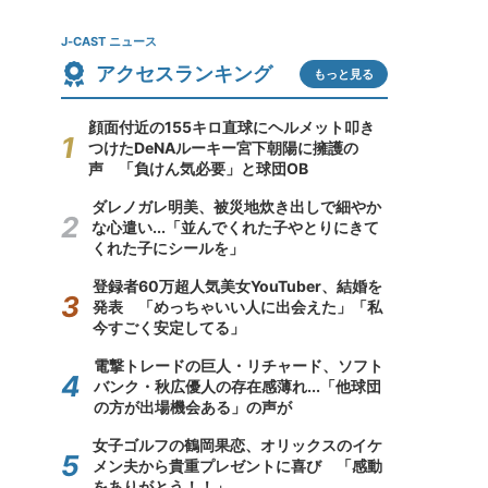
J-CAST ニュース
アクセスランキング
もっと見る
顔面付近の155キロ直球にヘルメット叩き
つけたDeNAルーキー宮下朝陽に擁護の
声 「負けん気必要」と球団OB
ダレノガレ明美、被災地炊き出しで細やか
な心遣い...「並んでくれた子やとりにきて
くれた子にシールを」
登録者60万超人気美女YouTuber、結婚を
発表 「めっちゃいい人に出会えた」「私
今すごく安定してる」
電撃トレードの巨人・リチャード、ソフト
バンク・秋広優人の存在感薄れ...「他球団
の方が出場機会ある」の声が
女子ゴルフの鶴岡果恋、オリックスのイケ
メン夫から貴重プレゼントに喜び 「感動
をありがとう！！」