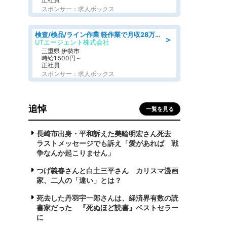
スポンサー：求人ボックス
検査/検品/ライン作業 軽作業で月収28万円可 センサー部品の箱詰め 日勤 土日休
＞
UTエージェント株式会社
三重県 伊勢市
時給1,500円～
正社員
スポンサー：求人ボックス
追悼
一覧を見る
長崎市出身・平和訴えた美輪明宏さん死去
ラストメッセージでも訴え「愛があれば 戦
争なんか起こりません」
つげ義春さんと白土三平さん カリスマ漫画
家、二人の「違い」とは？
死去した丹羽宇一郎さんは、経済界有数の読
書家だった 『死ぬほど読書』ベストセラー
に