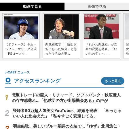
動画で見る
画像で見る
【ドジャース】キム・
新党結成で「「騙し討
「れいわ新選組」が党
登
ヘソン、大リーグ公式
ちにあった気分」と怒
名の変更を発表、「い
女
「PSロースタ...
ったひろゆき妻...
のちの党」へ ...
発
J-CAST ニュース
アクセスランキング
もっと見る
電撃トレードの巨人・リチャード、ソフトバンク・秋広優人
の存在感薄れ...「他球団の方が出場機会ある」の声が
登録者60万超人気美女YouTuber、結婚を発表 「めっちゃ
いい人に出会えた」「私今すごく安定してる」
羽生結弦、美しいブルー基調の衣装で...「ゆず」北川悠仁・