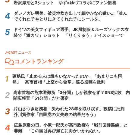
岩沢厚治と3ショット ゆず×ゆづコラボにファン歓喜
ダレノガレ明美、被災地炊き出しで細やかな心遣い...「並ん
でくれた子やとりにきてくれた子にシールを」
ドイツの美女フィギュア選手、JK風制服＆ルーズソックス衣
装で「激カワ」ショット 「りくりゅう」アイスショーで
J-CAST ニュース
コメントランキング
蓮舫氏「止める人は誰もいなかったのか」「あまりにも愕
然」 高市首相「上空から合掌」巡る投稿を批判
高市首相の熊本避難所「3分間」しか視察せず？SNS拡散 内
閣広報官「51分間」だと否定
片山さつき財務相「失われた28年を取り戻す」投稿に批判
芥川賞作家「自民党の大失政の結果だろう」
広島原爆の日、小沢一郎氏が高市政権を「戦前回帰路線」と
非難 「この国は再び滅亡に向かいかねない」