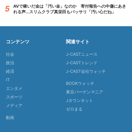
AVで稼いだ金は「汚い金」なのか 寄付報告への中傷にあき
れる声...スリムクラブ真栄田もバッサリ「汚い心だね」
コンテンツ
関連サイト
社会
J-CASTニュース
政治
J-CASTトレンド
経済
J-CAST会社ウォッチ
IT
BOOKウォッチ
エンタメ
東京バーゲンマニア
スポーツ
Jタウンネット
メディア
ゼロまる
動画