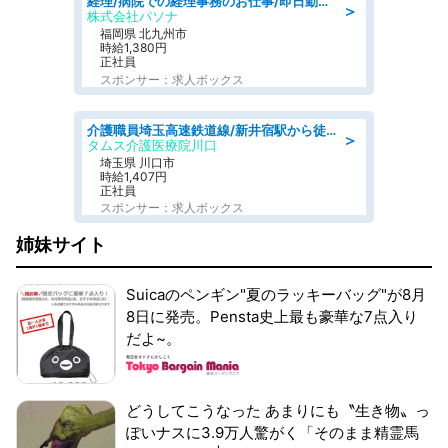
経理/病院での経理事務のお仕事/即日勤務可/車通勤可/経理/一般事務
＞
株式会社パソナ
福岡県 北九州市
時給1,380円
正社員
スポンサー：求人ボックス
介護職員埼玉高速鉄道線/新井宿駅から徒歩15分/埼玉県/川口市
＞
タムス介護医療院川口
埼玉県 川口市
時給1,407円
正社員
スポンサー：求人ボックス
姉妹サイト
Suicaのペンギン"夏のラッキーバッグ"が8月
8日に発売。Pensta史上最も豪華な7点入り
だよ~。
どうしてこうなった あまりにも〝生き物〟っ
ぽいナスに3.9万人驚がく「そのまま精霊馬