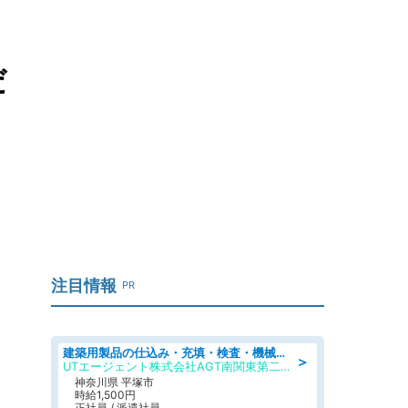
だ
注目情報
PR
建築用製品の仕込み・充填・検査・機械操作/寮完備/日払い/工場・製造
＞
UTエージェント株式会社AGT南関東第二CU
神奈川県 平塚市
時給1,500円
正社員 / 派遣社員