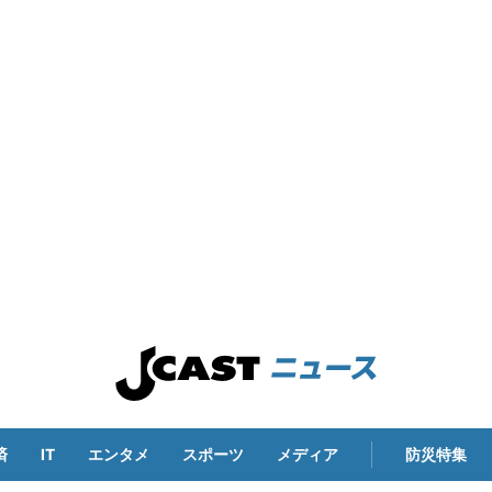
済
IT
エンタメ
スポーツ
メディア
防災特集