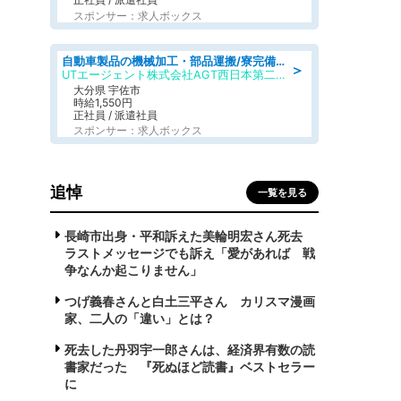
スポンサー：求人ボックス
自動車製品の機械加工・部品運搬/寮完備/日払い/工場・製造
＞
UTエージェント株式会社AGT西日本第二CU
大分県 宇佐市
時給1,550円
正社員 / 派遣社員
スポンサー：求人ボックス
追悼
一覧を見る
長崎市出身・平和訴えた美輪明宏さん死去
ラストメッセージでも訴え「愛があれば 戦
争なんか起こりません」
つげ義春さんと白土三平さん カリスマ漫画
家、二人の「違い」とは？
死去した丹羽宇一郎さんは、経済界有数の読
書家だった 『死ぬほど読書』ベストセラー
に