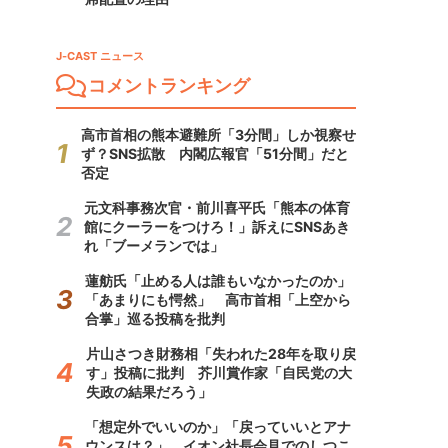
J-CAST ニュース
コメントランキング
高市首相の熊本避難所「3分間」しか視察せ
ず？SNS拡散 内閣広報官「51分間」だと
否定
元文科事務次官・前川喜平氏「熊本の体育
館にクーラーをつけろ！」訴えにSNSあき
れ「ブーメランでは」
蓮舫氏「止める人は誰もいなかったのか」
「あまりにも愕然」 高市首相「上空から
合掌」巡る投稿を批判
片山さつき財務相「失われた28年を取り戻
す」投稿に批判 芥川賞作家「自民党の大
失政の結果だろう」
「想定外でいいのか」「戻っていいとアナ
ウンスは？」 イオン社長会見でのしつこ