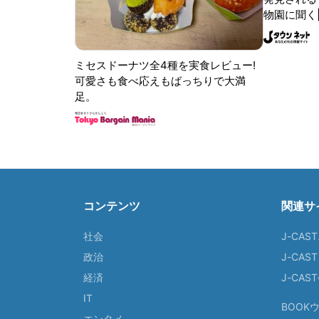
物園に聞く
ミセスドーナツ全4種を実食レビュー!
可愛さも食べ応えもばっちりで大満
足。
コンテンツ
関連サ
社会
J-CAS
政治
J-CAS
経済
J-CA
IT
BOOK
エンタメ