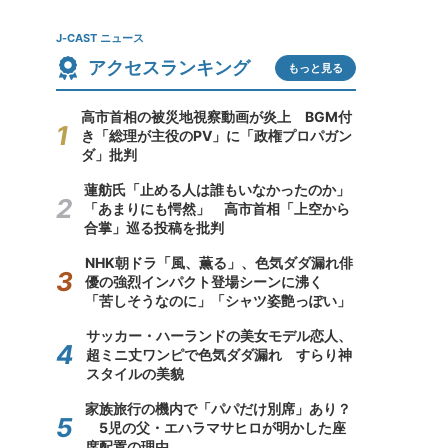
J-CAST ニュース
アクセスランキング
もっと見る
高市首相の被災地視察動画が炎上 BGM付
き「総理が主役のPV」に「政権プロパガン
ダ」批判
蓮舫氏「止める人は誰もいなかったのか」
「あまりにも愕然」 高市首相「上空から
合掌」巡る投稿を批判
NHK朝ドラ「風、薫る」、色気ダダ漏れ俳
優の強烈インパクト登場シーンに沸く
「苦しそうなのに」「シャツ姿艶っぽい」
サッカー・ハーランドの美女モデル恋人、
超ミニ丈ワンピで色気ダダ漏れ すらり神
スタイルの美貌
家族旅行の機内で「パパだけ別席」あり？
5児の父・エハラマサヒロが明かした座
席配置の理由