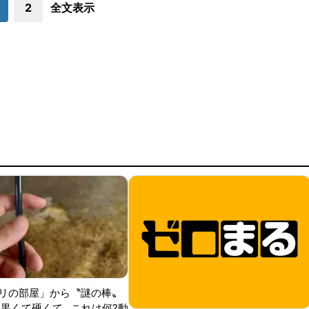
2
全文表示
リの部屋」から〝謎の棒〟
黒くて硬くて...これは何?動