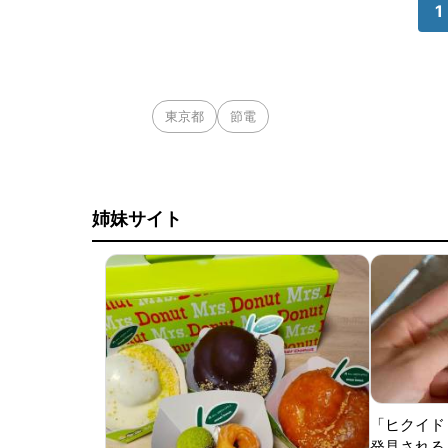
1
東京都
節電
姉妹サイト
「ヒクイド
発見される 