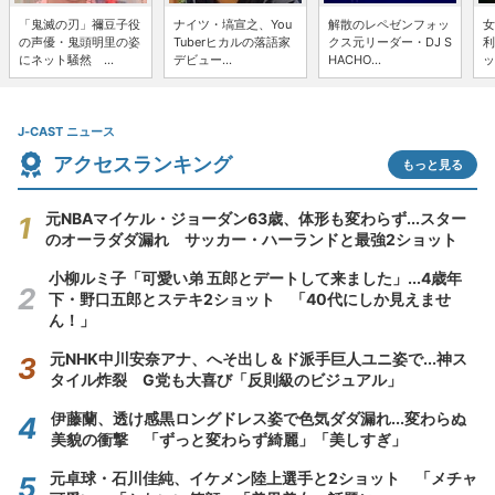
「鬼滅の刃」禰豆子役
ナイツ・塙宣之、You
解散のレペゼンフォッ
女
の声優・鬼頭明里の姿
Tuberヒカルの落語家
クス元リーダー・DJ S
利
にネット騒然 ...
デビュー...
HACHO...
ッ
J-CAST ニュース
アクセスランキング
もっと見る
元NBAマイケル・ジョーダン63歳、体形も変わらず...スター
のオーラダダ漏れ サッカー・ハーランドと最強2ショット
小柳ルミ子「可愛い弟 五郎とデートして来ました」...4歳年
下・野口五郎とステキ2ショット 「40代にしか見えませ
ん！」
元NHK中川安奈アナ、へそ出し＆ド派手巨人ユニ姿で...神ス
タイル炸裂 G党も大喜び「反則級のビジュアル」
伊藤蘭、透け感黒ロングドレス姿で色気ダダ漏れ...変わらぬ
美貌の衝撃 「ずっと変わらず綺麗」「美しすぎ」
元卓球・石川佳純、イケメン陸上選手と2ショット 「メチャ