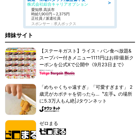
＞
株式会社綜合キャリアオプション
愛知県 高浜市
時給1,900円～2,375円
正社員 / 派遣社員
スポンサー：求人ボックス
姉妹サイト
【ステーキガスト】ライス・パン食べ放題&
スープバー付きメニュー1111円はお得!最新ク
ーポンを公式Xで公開中《9月23日まで》
「めちゃくちゃ遠すぎ」「可愛すぎます」 2
歳児がカボチャを切ったら...〝左手〟の場所
に5.3万人もん絶|Jタウンネット
ゼロまる