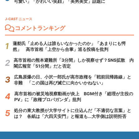
可愛い」「かわいい笑顔」「美男美女」話題に
J-CAST ニュース
コメントランキング
蓮舫氏「止める人は誰もいなかったのか」「あまりにも愕
然」 高市首相「上空から合掌」巡る投稿を批判
高市首相の熊本避難所「3分間」しか視察せず？SNS拡散 内
閣広報官「51分間」だと否定
広島原爆の日、小沢一郎氏が高市政権を「戦前回帰路線」と
非難 「この国は再び滅亡に向かいかねない」
高市首相の被災地視察動画が炎上 BGM付き「総理が主役の
PV」に「政権プロパガンダ」批判
処分の東大教授が大学サイトに仕込んだ「不適切な言葉」と
は？ 各紙は「六四天安門」と報道も...大学側は説明拒否