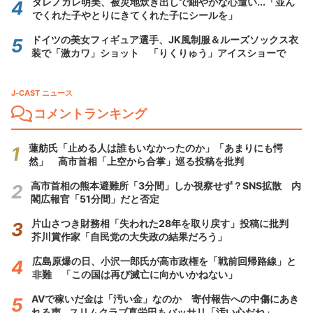
ダレノガレ明美、被災地炊き出しで細やかな心遣い...「並ん
でくれた子やとりにきてくれた子にシールを」
ドイツの美女フィギュア選手、JK風制服＆ルーズソックス衣
装で「激カワ」ショット 「りくりゅう」アイスショーで
J-CAST ニュース
コメントランキング
蓮舫氏「止める人は誰もいなかったのか」「あまりにも愕
然」 高市首相「上空から合掌」巡る投稿を批判
高市首相の熊本避難所「3分間」しか視察せず？SNS拡散 内
閣広報官「51分間」だと否定
片山さつき財務相「失われた28年を取り戻す」投稿に批判
芥川賞作家「自民党の大失政の結果だろう」
広島原爆の日、小沢一郎氏が高市政権を「戦前回帰路線」と
非難 「この国は再び滅亡に向かいかねない」
AVで稼いだ金は「汚い金」なのか 寄付報告への中傷にあき
れる声...スリムクラブ真栄田もバッサリ「汚い心だね」