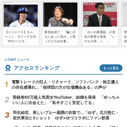
【ドジャース】キム・
新党結成で「「騙し討
「れいわ新選組」が党
登
ヘソン、大リーグ公式
ちにあった気分」と怒
名の変更を発表、「い
女
「PSロースタ...
ったひろゆき妻...
のちの党」へ ...
発
J-CAST ニュース
アクセスランキング
もっと見る
電撃トレードの巨人・リチャード、ソフトバンク・秋広優人
の存在感薄れ...「他球団の方が出場機会ある」の声が
登録者60万超人気美女YouTuber、結婚を発表 「めっちゃ
いい人に出会えた」「私今すごく安定してる」
羽生結弦、美しいブルー基調の衣装で...「ゆず」北川悠仁・
岩沢厚治と3ショット ゆず×ゆづコラボにファン歓喜