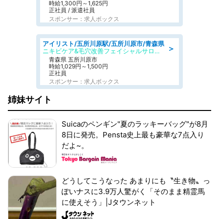
時給1,300円～1,625円
正社員 / 派遣社員
スポンサー：求人ボックス
アイリスト/五所川原駅/五所川原市/青森県
＞
ニキビケア&毛穴改善フェイシャルサロン BELDAD
青森県 五所川原市
時給1,029円～1,500円
正社員
スポンサー：求人ボックス
姉妹サイト
Suicaのペンギン"夏のラッキーバッグ"が8月
8日に発売。Pensta史上最も豪華な7点入り
だよ~。
どうしてこうなった あまりにも〝生き物〟っ
ぽいナスに3.9万人驚がく「そのまま精霊馬
に使えそう」|Jタウンネット