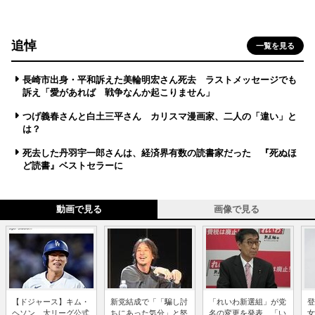
追悼
一覧を見る
長崎市出身・平和訴えた美輪明宏さん死去 ラストメッセージでも
訴え「愛があれば 戦争なんか起こりません」
つげ義春さんと白土三平さん カリスマ漫画家、二人の「違い」と
は？
死去した丹羽宇一郎さんは、経済界有数の読書家だった 『死ぬほ
ど読書』ベストセラーに
動画で見る
画像で見る
【ドジャース】キム・
新党結成で「「騙し討
「れいわ新選組」が党
登
ヘソン、大リーグ公式
ちにあった気分」と怒
名の変更を発表、「い
女