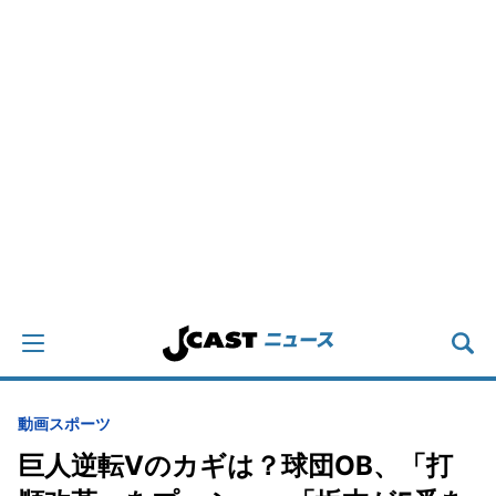
動画
スポーツ
巨人逆転Vのカギは？球団OB、「打