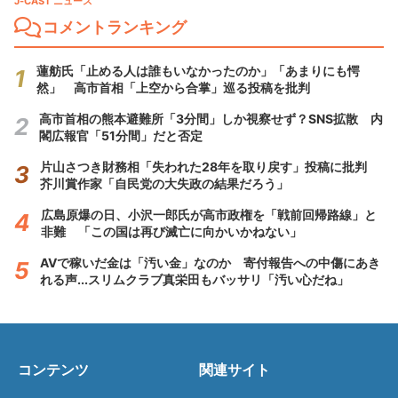
J-CAST ニュース
コメントランキング
蓮舫氏「止める人は誰もいなかったのか」「あまりにも愕
然」 高市首相「上空から合掌」巡る投稿を批判
高市首相の熊本避難所「3分間」しか視察せず？SNS拡散 内
閣広報官「51分間」だと否定
片山さつき財務相「失われた28年を取り戻す」投稿に批判
芥川賞作家「自民党の大失政の結果だろう」
広島原爆の日、小沢一郎氏が高市政権を「戦前回帰路線」と
非難 「この国は再び滅亡に向かいかねない」
AVで稼いだ金は「汚い金」なのか 寄付報告への中傷にあき
れる声...スリムクラブ真栄田もバッサリ「汚い心だね」
コンテンツ
関連サイト