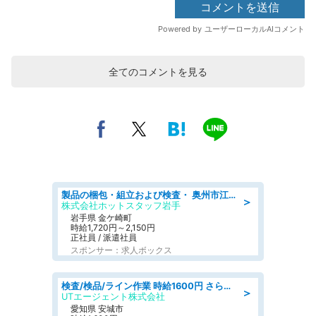
全てのコメントを見る
製品の梱包・組立および検査・ 奥州市江刺/大手企業で長期安定 梱包・検査・組立/半年経過毎に5万円の報奨金有
＞
株式会社ホットスタッフ岩手
岩手県 金ケ崎町
時給1,720円～2,150円
正社員 / 派遣社員
スポンサー：求人ボックス
検査/検品/ライン作業 時給1600円 さら半年ごとに時給50円UP 検品·検査
＞
UTエージェント株式会社
愛知県 安城市