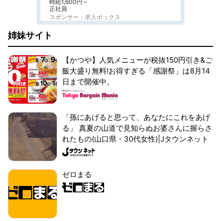
時給1,600円～
正社員
スポンサー：求人ボックス
姉妹サイト
【かつや】人気メニューが税抜150円引き&ご
飯大盛り無料!お得すぎる「感謝祭」は8月14
日まで開催中。
「孫にあげると思って、あなたにこれをあげ
る」 真夏の山道で見知らぬお婆さんに握らさ
れたもの(山口県・30代女性)|Jタウンネット
ゼロまる