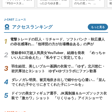
「PSロースタ...
ったひろゆき妻...
のちの党」へ ...
発
J-CAST ニュース
アクセスランキング
もっと見る
電撃トレードの巨人・リチャード、ソフトバンク・秋広優人
の存在感薄れ...「他球団の方が出場機会ある」の声が
登録者60万超人気美女YouTuber、結婚を発表 「めっちゃ
いい人に出会えた」「私今すごく安定してる」
羽生結弦、美しいブルー基調の衣装で...「ゆず」北川悠仁・
岩沢厚治と3ショット ゆず×ゆづコラボにファン歓喜
ダレノガレ明美、被災地炊き出しで細やかな心遣い...「並ん
でくれた子やとりにきてくれた子にシールを」
ドイツの美女フィギュア選手、JK風制服＆ルーズソックス衣
装で「激カワ」ショット 「りくりゅう」アイスショーで