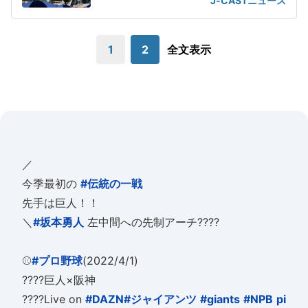
J-CASTニュース
1
2
全文表示
／
今季最初の
#伝統の一戦
先手は巨人！！
＼
#坂本勇人
左中間への先制アーチ????
⚾
#プロ野球
(2022/4/1)
????巨人×阪神
????Live on
#DAZN
#ジャイアンツ
#giants
#NPB
pi