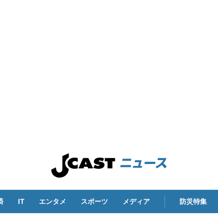
済
IT
エンタメ
スポーツ
メディア
防災特集