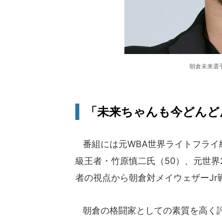
朝倉未来選手
「未来ちゃんも今どんど
番組には元WBA世界ライトフライ級
級王者・竹原慎二氏（50）、元世界
者の視点から朝倉対メイウェザーJr
朝倉の格闘家としての素質を高く評