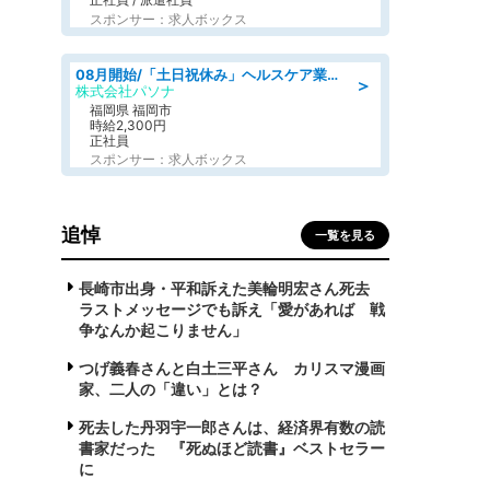
スポンサー：求人ボックス
08月開始/「土日祝休み」ヘルスケア業界の産業保健師/高時給/未経験OK/要資格:保健師、正看護師
＞
株式会社パソナ
福岡県 福岡市
時給2,300円
正社員
スポンサー：求人ボックス
追悼
一覧を見る
長崎市出身・平和訴えた美輪明宏さん死去
ラストメッセージでも訴え「愛があれば 戦
争なんか起こりません」
つげ義春さんと白土三平さん カリスマ漫画
家、二人の「違い」とは？
死去した丹羽宇一郎さんは、経済界有数の読
書家だった 『死ぬほど読書』ベストセラー
に