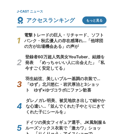
J-CAST ニュース
アクセスランキング
もっと見る
電撃トレードの巨人・リチャード、ソフト
バンク・秋広優人の存在感薄れ...「他球団
の方が出場機会ある」の声が
登録者60万超人気美女YouTuber、結婚を
発表 「めっちゃいい人に出会えた」「私
今すごく安定してる」
羽生結弦、美しいブルー基調の衣装で...
「ゆず」北川悠仁・岩沢厚治と3ショッ
ト ゆず×ゆづコラボにファン歓喜
ダレノガレ明美、被災地炊き出しで細やか
な心遣い...「並んでくれた子やとりにきて
くれた子にシールを」
ドイツの美女フィギュア選手、JK風制服＆
ルーズソックス衣装で「激カワ」ショッ
ト 「りくりゅう」アイスショーで