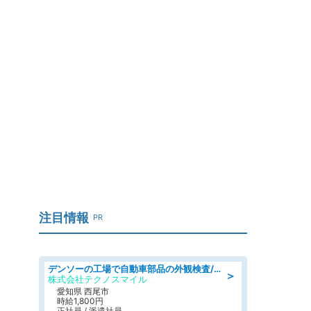
注目情報
PR
デンソーの工場で自動車部品の外観検査/denso aichi
＞
株式会社テクノスマイル
愛知県 西尾市
時給1,800円
正社員 / 派遣社員