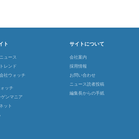
イト
サイトについて
Tニュース
会社案内
Tトレンド
採用情報
ST会社ウォッチ
お問い合わせ
ニュース読者投稿
ウォッチ
編集長からの手紙
ーゲンマニア
ネット
る