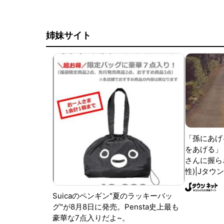
姉妹サイト
「孫にあげ
をあげる」
さんに握ら
性)|Jタウ
Suicaのペンギン"夏のラッキーバッ
グ"が8月8日に発売。Pensta史上最も
豪華な7点入りだよ~。