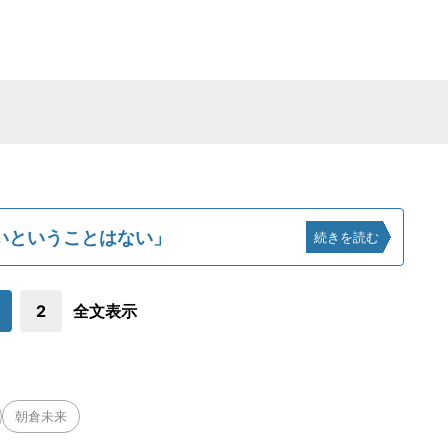
いということはない」
続きを読む
2
全文表示
朝倉未来