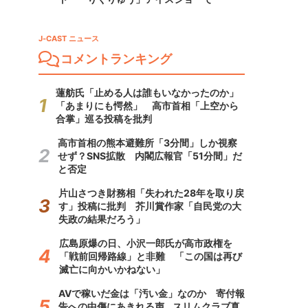
J-CAST ニュース
コメントランキング
蓮舫氏「止める人は誰もいなかったのか」
「あまりにも愕然」 高市首相「上空から
合掌」巡る投稿を批判
高市首相の熊本避難所「3分間」しか視察
せず？SNS拡散 内閣広報官「51分間」だ
と否定
片山さつき財務相「失われた28年を取り戻
す」投稿に批判 芥川賞作家「自民党の大
失政の結果だろう」
広島原爆の日、小沢一郎氏が高市政権を
「戦前回帰路線」と非難 「この国は再び
滅亡に向かいかねない」
AVで稼いだ金は「汚い金」なのか 寄付報
告への中傷にあきれる声...スリムクラブ真