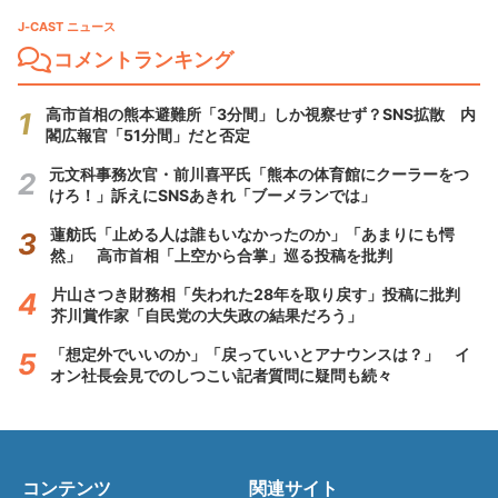
J-CAST ニュース
コメントランキング
高市首相の熊本避難所「3分間」しか視察せず？SNS拡散 内
閣広報官「51分間」だと否定
元文科事務次官・前川喜平氏「熊本の体育館にクーラーをつ
けろ！」訴えにSNSあきれ「ブーメランでは」
蓮舫氏「止める人は誰もいなかったのか」「あまりにも愕
然」 高市首相「上空から合掌」巡る投稿を批判
片山さつき財務相「失われた28年を取り戻す」投稿に批判
芥川賞作家「自民党の大失政の結果だろう」
「想定外でいいのか」「戻っていいとアナウンスは？」 イ
オン社長会見でのしつこい記者質問に疑問も続々
コンテンツ
関連サイト