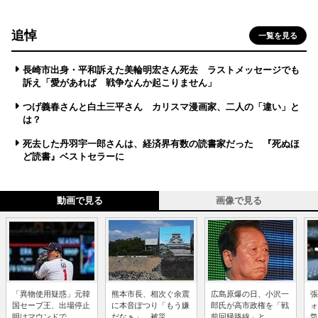
追悼
一覧を見る
長崎市出身・平和訴えた美輪明宏さん死去 ラストメッセージでも
訴え「愛があれば 戦争なんか起こりません」
つげ義春さんと白土三平さん カリスマ漫画家、二人の「違い」と
は？
死去した丹羽宇一郎さんは、経済界有数の読書家だった 『死ぬほ
ど読書』ベストセラーに
動画で見る
画像で見る
「異物使用疑惑」元韓
熊本市長、相次ぐ余震
広島原爆の日、小沢一
張
国セーブ王、出場停止
に本音ぽつり「もう嫌
郎氏が高市政権を「戦
ォ
明けマウンドで...
だなぁ」 被災...
前回帰路線」と...
気