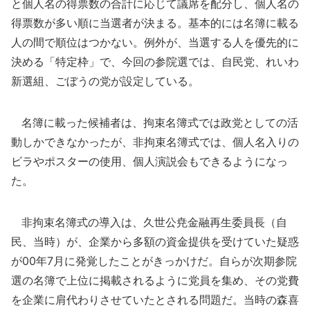
と個人名の得票数の合計に応じて議席を配分し、個人名の
得票数が多い順に当選者が決まる。基本的には名簿に載る
人の間で順位はつかない。例外が、当選する人を優先的に
決める「特定枠」で、今回の参院選では、自民党、れいわ
新選組、ごぼうの党が設定している。
名簿に載った候補者は、拘束名簿式では政党としての活
動しかできなかったが、非拘束名簿式では、個人名入りの
ビラやポスターの使用、個人演説会もできるようになっ
た。
非拘束名簿式の導入は、久世公尭金融再生委員長（自
民、当時）が、企業から多額の資金提供を受けていた疑惑
が00年7月に発覚したことがきっかけだ。自らが次期参院
選の名簿で上位に掲載されるように党員を集め、その党費
を企業に肩代わりさせていたとされる問題だ。当時の森喜