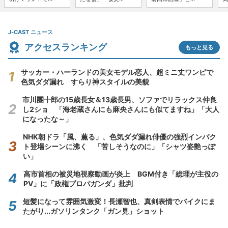
J-CAST ニュース
アクセスランキング
もっと見る
サッカー・ハーランドの美女モデル恋人、超ミニ丈ワンピで
色気ダダ漏れ すらり神スタイルの美貌
市川團十郎の15歳長女＆13歳長男、ソファでリラックス仲良
し2ショ 「海老蔵さんにも麻央さんにも似てますね」「大人
になったな～」
NHK朝ドラ「風、薫る」、色気ダダ漏れ俳優の強烈インパク
ト登場シーンに沸く 「苦しそうなのに」「シャツ姿艶っぽ
い」
高市首相の被災地視察動画が炎上 BGM付き「総理が主役の
PV」に「政権プロパガンダ」批判
短髪になって雰囲気激変！長瀬智也、真剣表情でバイクにま
たがり...ガソリンタンク「ガン見」ショット