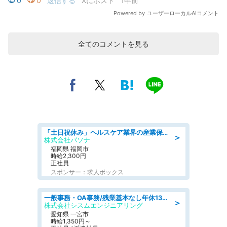
全てのコメントを見る
「土日祝休み」ヘルスケア業界の産業保健師/高時給/未経験OK/要資格:保健師、正看護師
＞
株式会社パソナ
福岡県 福岡市
時給2,300円
正社員
スポンサー：求人ボックス
一般事務・OA事務/残業基本なし年休130日社保完備の一般・調達事務
＞
株式会社シスムエンジニアリング
愛知県 一宮市
時給1,350円～