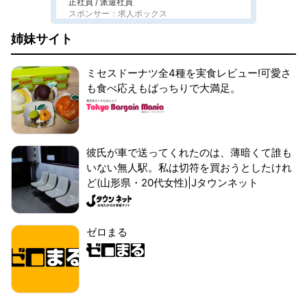
正社員 / 派遣社員
スポンサー：求人ボックス
姉妹サイト
ミセスドーナツ全4種を実食レビュー!可愛さ
も食べ応えもばっちりで大満足。
彼氏が車で送ってくれたのは、薄暗くて誰も
いない無人駅。私は切符を買おうとしたけれ
ど(山形県・20代女性)|Jタウンネット
ゼロまる