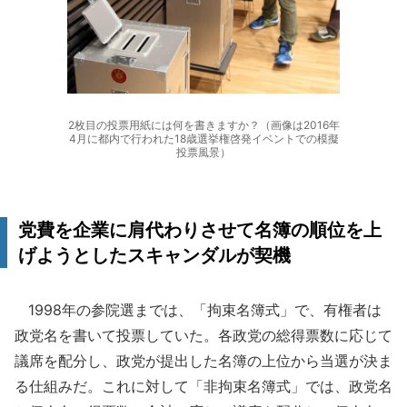
2枚目の投票用紙には何を書きますか？（画像は2016年
4月に都内で行われた18歳選挙権啓発イベントでの模擬
投票風景）
党費を企業に肩代わりさせて名簿の順位を上
げようとしたスキャンダルが契機
1998年の参院選までは、「拘束名簿式」で、有権者は
政党名を書いて投票していた。各政党の総得票数に応じて
議席を配分し、政党が提出した名簿の上位から当選が決ま
る仕組みだ。これに対して「非拘束名簿式」では、政党名