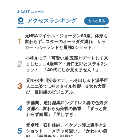
J-CAST ニュース
アクセスランキング
もっと見る
元NBAマイケル・ジョーダン63歳、体形も
変わらず...スターのオーラダダ漏れ サッ
カー・ハーランドと最強2ショット
小柳ルミ子「可愛い弟 五郎とデートして来
ました」...4歳年下・野口五郎とステキ2シ
ョット 「40代にしか見えません！」
元NHK中川安奈アナ、へそ出し＆ド派手巨
人ユニ姿で...神スタイル炸裂 G党も大喜
び「反則級のビジュアル」
伊藤蘭、透け感黒ロングドレス姿で色気ダ
ダ漏れ...変わらぬ美貌の衝撃 「ずっと変
わらず綺麗」「美しすぎ」
元卓球・石川佳純、イケメン陸上選手と2
ショット 「メチャ可愛い」「かわいい笑
顔」「美男美女」話題に