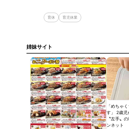
育休
育児休業
姉妹サイト
「めちゃく
す」 2歳児
〝左手〟の
ンネット