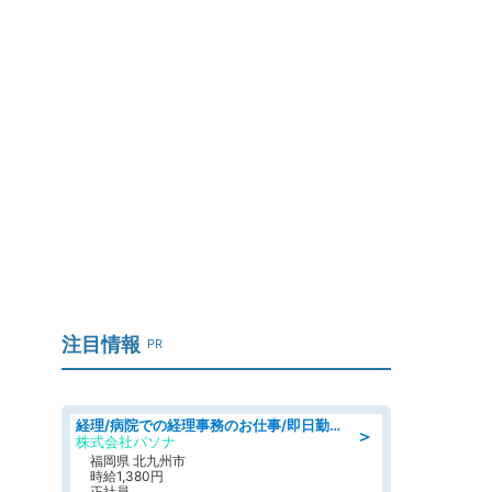
？
注目情報
PR
経理/病院での経理事務のお仕事/即日勤務可/車通勤可/経理/一般事務
＞
株式会社パソナ
福岡県 北九州市
時給1,380円
正社員