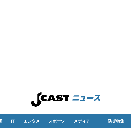
済
IT
エンタメ
スポーツ
メディア
防災特集