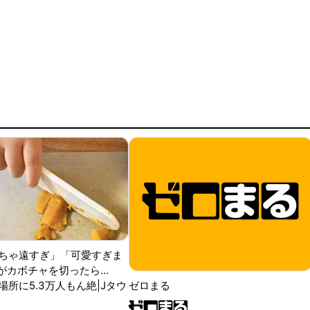
ちゃ遠すぎ」「可愛すぎま
がカボチャを切ったら...
場所に5.3万人もん絶|Jタウ
ゼロまる