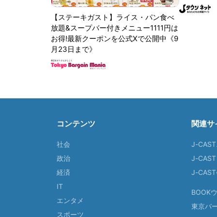
【ステーキガスト】ライス・パン食べ
放題&スープバー付きメニュー1111円は
お得!最新クーポンを公式Xで公開中《9
月23日まで》
コンテンツ
関連サ
社会
J-CAS
政治
J-CAS
経済
J-CA
IT
BOOK
エンタメ
東京バ
スポーツ