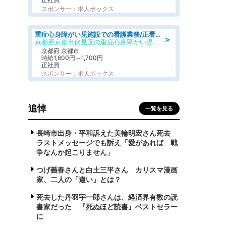
スポンサー：求人ボックス
重症心身障がい児施設での看護業務/正看護師/准看護師
＞
京都府京都市伏見区の重症心身障がい児施設
京都府 京都市
時給1,600円～1,700円
正社員
スポンサー：求人ボックス
追悼
一覧を見る
長崎市出身・平和訴えた美輪明宏さん死去
ラストメッセージでも訴え「愛があれば 戦
争なんか起こりません」
つげ義春さんと白土三平さん カリスマ漫画
家、二人の「違い」とは？
死去した丹羽宇一郎さんは、経済界有数の読
書家だった 『死ぬほど読書』ベストセラー
に