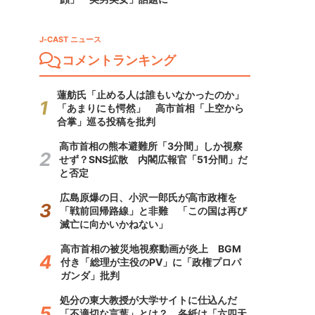
J-CAST ニュース
コメントランキング
蓮舫氏「止める人は誰もいなかったのか」
「あまりにも愕然」 高市首相「上空から
合掌」巡る投稿を批判
高市首相の熊本避難所「3分間」しか視察
せず？SNS拡散 内閣広報官「51分間」だ
と否定
広島原爆の日、小沢一郎氏が高市政権を
「戦前回帰路線」と非難 「この国は再び
滅亡に向かいかねない」
高市首相の被災地視察動画が炎上 BGM
付き「総理が主役のPV」に「政権プロパ
ガンダ」批判
処分の東大教授が大学サイトに仕込んだ
「不適切な言葉」とは？ 各紙は「六四天