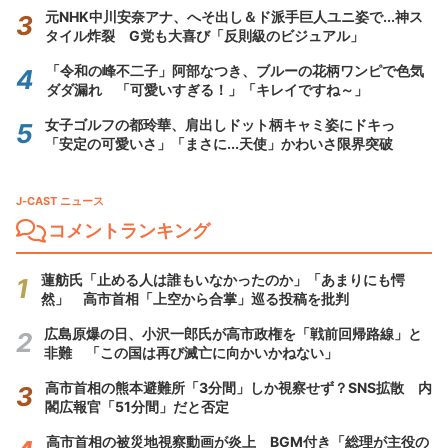
元NHK中川安奈アナ、へそ出し＆ド派手巨人ユニ姿で...神ス
タイル炸裂 G党も大喜び「反則級のビジュアル」
「令和の峰不二子」阿部なつき、ブルーの花柄ワンピで色気
ダダ漏れ 「可愛いすぎる！」「キレイですね～」
女子ゴルフの都玲華、肩出しドット柄キャミ姿にドキっ
「安定の可愛いさ」「まさに...天使」かわいさ限界突破
J-CAST ニュース
コメントランキング
蓮舫氏「止める人は誰もいなかったのか」「あまりにも愕
然」 高市首相「上空から合掌」巡る投稿を批判
広島原爆の日、小沢一郎氏が高市政権を「戦前回帰路線」と
非難 「この国は再び滅亡に向かいかねない」
高市首相の熊本避難所「3分間」しか視察せず？SNS拡散 内
閣広報官「51分間」だと否定
高市首相の被災地視察動画が炎上 BGM付き「総理が主役の