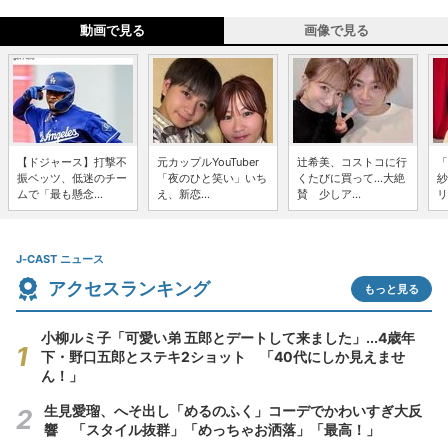
動画で見る
画像で見る
【ドジャース】打撃不
元カップルYouTuber
辻希美、コストコに行
「
振ベッツ、低迷のチー
「夜のひと笑い」いち
くたびに買って...大絶
紗
ムで「最も懸念...
え、新恋...
賛 少しア...
リ
J-CAST ニュース
アクセスランキング
もっと見る
小柳ルミ子「可愛い弟 五郎とデートして来ました」...4歳年
下・野口五郎とステキ2ショット 「40代にしか見えませ
ん！」
生見愛瑠、へそ出し「めるのふく」コーデでかわいすぎ大反
響 「スタイル抜群」「めっちゃお洒落」「最高！」