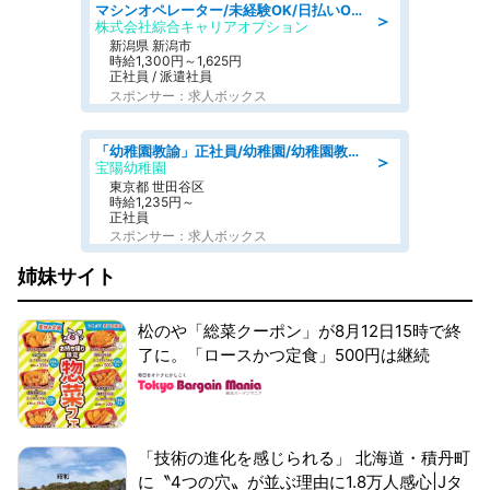
マシンオペレーター/未経験OK/日払いOK/寮費無料/交替制/20・30・40代活躍中
＞
株式会社綜合キャリアオプション
新潟県 新潟市
時給1,300円～1,625円
正社員 / 派遣社員
スポンサー：求人ボックス
「幼稚園教諭」正社員/幼稚園/幼稚園教諭2種免許,幼稚園教諭1種免許
＞
宝陽幼稚園
東京都 世田谷区
時給1,235円～
正社員
スポンサー：求人ボックス
姉妹サイト
松のや「総菜クーポン」が8月12日15時で終
了に。「ロースかつ定食」500円は継続
「技術の進化を感じられる」 北海道・積丹町
に〝4つの穴〟が並ぶ理由に1.8万人感心|Jタ