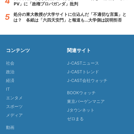
PV」に「政権プロパガンダ」批判
処分の東大教授が大学サイトに仕込んだ「不適切な言葉」と
は？ 各紙は「六四天安門」と報道も...大学側は説明拒否
コンテンツ
関連サイト
社会
J-CASTニュース
政治
J-CASTトレンド
経済
J-CAST会社ウォッチ
IT
BOOKウォッチ
エンタメ
東京バーゲンマニア
スポーツ
Jタウンネット
メディア
ゼロまる
動画