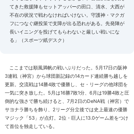
てきた救援陣もセットアッパーの田口、清水、大西が
不在の状況で戦わなければいけない。守護神・マクガ
フにつなぐ継投策で支障が出る恐れがある。先発陣が
長いイニングを投げてもらわないと厳しい戦いにな
る」（スポーツ紙デスク）
ここまでは順風満帆の戦いぶりだった。5月17日の阪神
3連戦（神宮）から球団新記録の14カード連続勝ち越しを
更新。交流戦は14勝4敗で優勝し、セ・リーグの他球団を
一気に突き放した。5月は16勝7敗1分、6月は19勝4敗と圧
倒的な強さで勝ち続けると、7月2日のDeNA戦（神宮）で
サヨナラ勝ちを飾り、2リーグ分立後では史上最速の優勝
マジック「53」が点灯。2位・巨人に13.0ゲーム差をつけ
て首位を独走している。