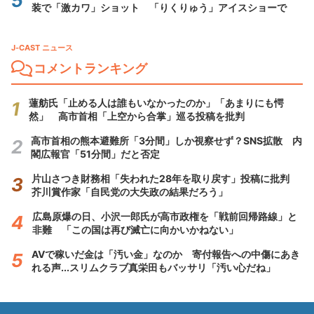
装で「激カワ」ショット 「りくりゅう」アイスショーで
J-CAST ニュース
コメントランキング
蓮舫氏「止める人は誰もいなかったのか」「あまりにも愕
然」 高市首相「上空から合掌」巡る投稿を批判
高市首相の熊本避難所「3分間」しか視察せず？SNS拡散 内
閣広報官「51分間」だと否定
片山さつき財務相「失われた28年を取り戻す」投稿に批判
芥川賞作家「自民党の大失政の結果だろう」
広島原爆の日、小沢一郎氏が高市政権を「戦前回帰路線」と
非難 「この国は再び滅亡に向かいかねない」
AVで稼いだ金は「汚い金」なのか 寄付報告への中傷にあき
れる声...スリムクラブ真栄田もバッサリ「汚い心だね」