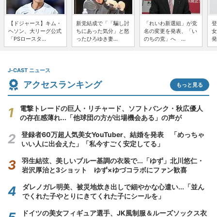
【ドジャース】キム・
新党結成で「「騙し討
「れいわ新選組」が党
登
ヘソン、大リーグ公式
ちにあった気分」と怒
名の変更を発表、「い
女
「PSロースタ...
ったひろゆき妻...
のちの党」へ ...
発
J-CAST ニュース
アクセスランキング
もっと見る
電撃トレードの巨人・リチャード、ソフトバンク・秋広優人
の存在感薄れ...「他球団の方が出場機会ある」の声が
登録者60万超人気美女YouTuber、結婚を発表 「めっちゃ
いい人に出会えた」「私今すごく安定してる」
羽生結弦、美しいブルー基調の衣装で...「ゆず」北川悠仁・
岩沢厚治と3ショット ゆず×ゆづコラボにファン歓喜
ダレノガレ明美、被災地炊き出しで細やかな心遣い...「並ん
でくれた子やとりにきてくれた子にシールを」
ドイツの美女フィギュア選手、JK風制服＆ルーズソックス衣