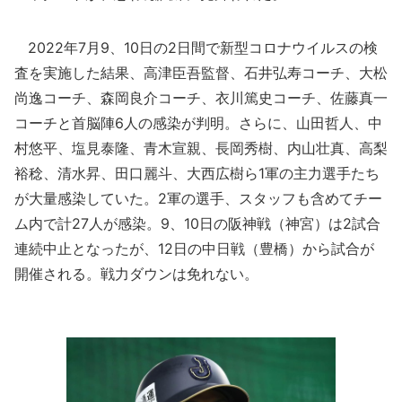
2022年7月9、10日の2日間で新型コロナウイルスの検
査を実施した結果、高津臣吾監督、石井弘寿コーチ、大松
尚逸コーチ、森岡良介コーチ、衣川篤史コーチ、佐藤真一
コーチと首脳陣6人の感染が判明。さらに、山田哲人、中
村悠平、塩見泰隆、青木宣親、長岡秀樹、内山壮真、高梨
裕稔、清水昇、田口麗斗、大西広樹ら1軍の主力選手たち
が大量感染していた。2軍の選手、スタッフも含めてチー
ム内で計27人が感染。9、10日の阪神戦（神宮）は2試合
連続中止となったが、12日の中日戦（豊橋）から試合が
開催される。戦力ダウンは免れない。