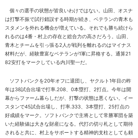
個々の選手の状態が皆良いわけではない。山田、オスナ
は打撃不振で試行錯誤する時期が続き、ベテランの青木も
スタメンを外れる機会が増えている。それでも勝ち続けら
れるのは4番・村上の存在と総合力の高さだろう。山田、
青木とチームを引っ張る2人が戦列を離れるのはマイナス
材料だが、経験豊富なベテランが1軍に昇格する。通算21
82安打をマークしている内川聖一だ。
ソフトバンクを20年オフに退団し、ヤクルト1年目の昨
年は38試合出場で打率.208、0本塁打、2打点。今年は開
幕からファーム暮らしだが、打撃の状態は悪くない。イー
スタンで45試合出場し、打率.333、3本塁打、25打点の
好成績をマーク。ソフトバンクで主将として常勝軍団を築
いた経験値は大きな財産になる。代打の切り札として期待
されると共に、村上をサポートする精神的支柱としても頼