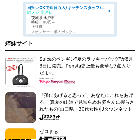
日払いOKで即日収入/キッチンスタッフ/デリバリー業務など、自己成長可能な幅広い仕事に挑戦!髪型自由&ピアス・ネイルOK/茨城県/水戸市
＞
肉メシ 水戸店
茨城県 水戸市
時給1,100円～
正社員
スポンサー：求人ボックス
姉妹サイト
Suicaのペンギン"夏のラッキーバッグ"が8月
8日に発売。Pensta史上最も豪華な7点入り
だよ~。
「孫にあげると思って、あなたにこれをあげ
る」 真夏の山道で見知らぬお婆さんに握らさ
れたもの(山口県・30代女性)|Jタウンネット
ゼロまる