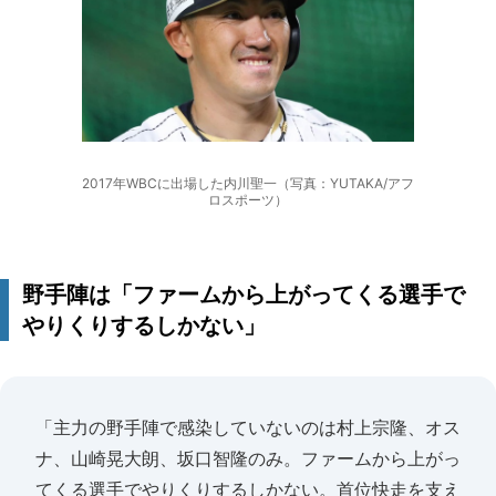
2017年WBCに出場した内川聖一（写真：YUTAKA/アフ
ロスポーツ）
野手陣は「ファームから上がってくる選手で
やりくりするしかない」
「主力の野手陣で感染していないのは村上宗隆、オス
ナ、山崎晃大朗、坂口智隆のみ。ファームから上がっ
てくる選手でやりくりするしかない。首位快走を支え