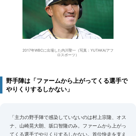
2017年WBCに出場した内川聖一（写真：YUTAKA/アフ
ロスポーツ）
野手陣は「ファームから上がってくる選手で
やりくりするしかない」
「主力の野手陣で感染していないのは村上宗隆、オス
ナ、山崎晃大朗、坂口智隆のみ。ファームから上がっ
てくる選手でやりくりするしかない。首位快走を支え