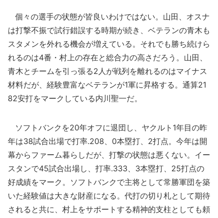
個々の選手の状態が皆良いわけではない。山田、オスナ
は打撃不振で試行錯誤する時期が続き、ベテランの青木も
スタメンを外れる機会が増えている。それでも勝ち続けら
れるのは4番・村上の存在と総合力の高さだろう。山田、
青木とチームを引っ張る2人が戦列を離れるのはマイナス
材料だが、経験豊富なベテランが1軍に昇格する。通算21
82安打をマークしている内川聖一だ。
ソフトバンクを20年オフに退団し、ヤクルト1年目の昨
年は38試合出場で打率.208、0本塁打、2打点。今年は開
幕からファーム暮らしだが、打撃の状態は悪くない。イー
スタンで45試合出場し、打率.333、3本塁打、25打点の
好成績をマーク。ソフトバンクで主将として常勝軍団を築
いた経験値は大きな財産になる。代打の切り札として期待
されると共に、村上をサポートする精神的支柱としても頼