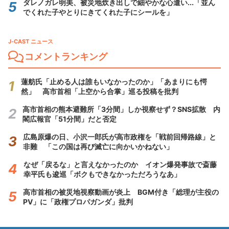
ダレノガレ明美、被災地炊き出しで細やかな心遣い...「並ん
でくれた子やとりにきてくれた子にシールを」
J-CAST ニュース
コメントランキング
蓮舫氏「止める人は誰もいなかったのか」「あまりにも愕
然」 高市首相「上空から合掌」巡る投稿を批判
高市首相の熊本避難所「3分間」しか視察せず？SNS拡散 内
閣広報官「51分間」だと否定
広島原爆の日、小沢一郎氏が高市政権を「戦前回帰路線」と
非難 「この国は再び滅亡に向かいかねない」
なぜ「戻るな」と言えなかったのか イオン爆発事故で斎藤
幸平氏も逡巡「ボクもできなかっただろうなあ」
高市首相の被災地視察動画が炎上 BGM付き「総理が主役の
PV」に「政権プロパガンダ」批判