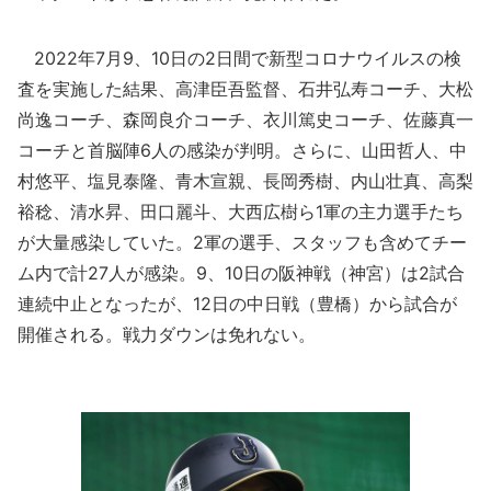
2022年7月9、10日の2日間で新型コロナウイルスの検
査を実施した結果、高津臣吾監督、石井弘寿コーチ、大松
尚逸コーチ、森岡良介コーチ、衣川篤史コーチ、佐藤真一
コーチと首脳陣6人の感染が判明。さらに、山田哲人、中
村悠平、塩見泰隆、青木宣親、長岡秀樹、内山壮真、高梨
裕稔、清水昇、田口麗斗、大西広樹ら1軍の主力選手たち
が大量感染していた。2軍の選手、スタッフも含めてチー
ム内で計27人が感染。9、10日の阪神戦（神宮）は2試合
連続中止となったが、12日の中日戦（豊橋）から試合が
開催される。戦力ダウンは免れない。