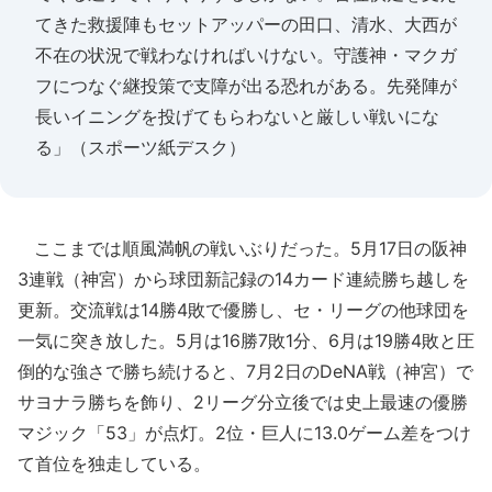
てきた救援陣もセットアッパーの田口、清水、大西が
不在の状況で戦わなければいけない。守護神・マクガ
フにつなぐ継投策で支障が出る恐れがある。先発陣が
長いイニングを投げてもらわないと厳しい戦いにな
る」（スポーツ紙デスク）
ここまでは順風満帆の戦いぶりだった。5月17日の阪神
3連戦（神宮）から球団新記録の14カード連続勝ち越しを
更新。交流戦は14勝4敗で優勝し、セ・リーグの他球団を
一気に突き放した。5月は16勝7敗1分、6月は19勝4敗と圧
倒的な強さで勝ち続けると、7月2日のDeNA戦（神宮）で
サヨナラ勝ちを飾り、2リーグ分立後では史上最速の優勝
マジック「53」が点灯。2位・巨人に13.0ゲーム差をつけ
て首位を独走している。