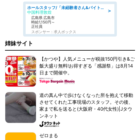
ホールスタッフ/「未経験者さん&バイトデビューも大歓迎」残業ほぼなし×1日3時間〜勤務OK!フォロー体制も充実/広島県/広島市南区
＞
中国料理敦煌
広島県 広島市
時給1,150円～
正社員
スポンサー：求人ボックス
姉妹サイト
【かつや】人気メニューが税抜150円引き&ご
飯大盛り無料!お得すぎる「感謝祭」は8月14
日まで開催中。
道の真ん中で歩けなくなった所を抱えて移動
させてくれた工事現場のスタッフ。その後、
家まで私を送ると(大阪府・40代女性)|Jタウ
ンネット
ゼロまる