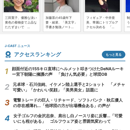
三田寛子、優雅な淡い
加藤茶の45歳年下
フィギュア・中井亜
制
黄色の着物姿で上品な
妻・綾菜、「美文字」
美、華麗にトリプルア
う
たたずまいで ...
手書き勉強ノート...
クセル決める 「...
一
J-CAST ニュース
アクセスランキング
もっと見る
顔面付近の155キロ直球にヘルメット叩きつけたDeNAルーキ
ー宮下朝陽に擁護の声 「負けん気必要」と球団OB
元卓球・石川佳純、イケメン陸上選手と2ショット 「メチャ
可愛い」「かわいい笑顔」「美男美女」話題に
電撃トレードの巨人・リチャード、ソフトバンク・秋広優人
の存在感薄れ...「他球団の方が出場機会ある」の声が
女子ゴルフの金沢志奈、肩出し白ノースリ姿に反響...「可愛
いにも程がある」 ゴルフウェア姿と雰囲気変わって