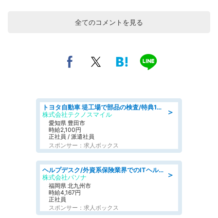
全てのコメントを見る
トヨタ自動車 堤工場で部品の検査/特典168万/tutumi
＞
株式会社テクノスマイル
愛知県 豊田市
時給2,100円
正社員 / 派遣社員
スポンサー：求人ボックス
ヘルプデスク/外資系保険業界でのITヘルプデスク業務/駅近/即日勤務可/ヘルプデスク
＞
株式会社パソナ
福岡県 北九州市
時給4,167円
正社員
スポンサー：求人ボックス