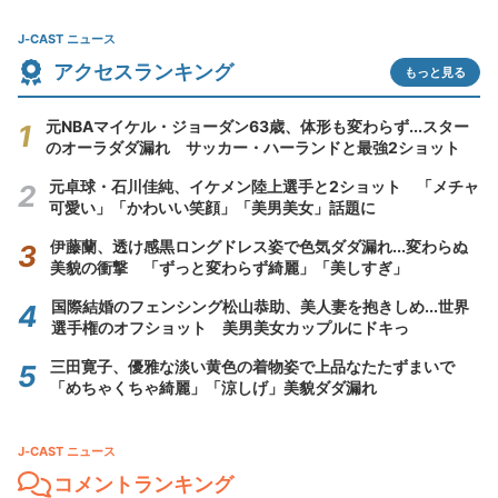
J-CAST ニュース
アクセスランキング
もっと見る
元NBAマイケル・ジョーダン63歳、体形も変わらず...スター
のオーラダダ漏れ サッカー・ハーランドと最強2ショット
元卓球・石川佳純、イケメン陸上選手と2ショット 「メチャ
可愛い」「かわいい笑顔」「美男美女」話題に
伊藤蘭、透け感黒ロングドレス姿で色気ダダ漏れ...変わらぬ
美貌の衝撃 「ずっと変わらず綺麗」「美しすぎ」
国際結婚のフェンシング松山恭助、美人妻を抱きしめ...世界
選手権のオフショット 美男美女カップルにドキっ
三田寛子、優雅な淡い黄色の着物姿で上品なたたずまいで
「めちゃくちゃ綺麗」「涼しげ」美貌ダダ漏れ
J-CAST ニュース
コメントランキング