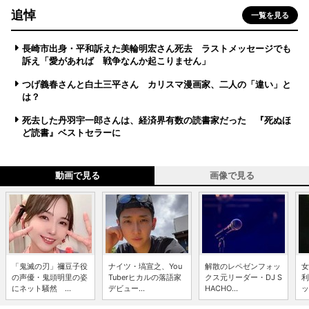
追悼
一覧を見る
長崎市出身・平和訴えた美輪明宏さん死去 ラストメッセージでも
訴え「愛があれば 戦争なんか起こりません」
つげ義春さんと白土三平さん カリスマ漫画家、二人の「違い」と
は？
死去した丹羽宇一郎さんは、経済界有数の読書家だった 『死ぬほ
ど読書』ベストセラーに
動画で見る
画像で見る
「鬼滅の刃」禰豆子役
ナイツ・塙宣之、You
解散のレペゼンフォッ
女
の声優・鬼頭明里の姿
Tuberヒカルの落語家
クス元リーダー・DJ S
利
にネット騒然 ...
デビュー...
HACHO...
ッ