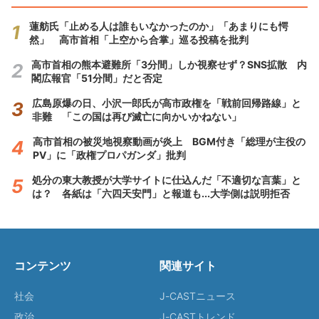
蓮舫氏「止める人は誰もいなかったのか」「あまりにも愕
然」 高市首相「上空から合掌」巡る投稿を批判
高市首相の熊本避難所「3分間」しか視察せず？SNS拡散 内
閣広報官「51分間」だと否定
広島原爆の日、小沢一郎氏が高市政権を「戦前回帰路線」と
非難 「この国は再び滅亡に向かいかねない」
高市首相の被災地視察動画が炎上 BGM付き「総理が主役の
PV」に「政権プロパガンダ」批判
処分の東大教授が大学サイトに仕込んだ「不適切な言葉」と
は？ 各紙は「六四天安門」と報道も...大学側は説明拒否
コンテンツ
関連サイト
社会
J-CASTニュース
政治
J-CASTトレンド