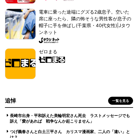
電車に乗った途端にグズる2歳息子。空いた
席に座ったら、隣の怖そうな男性客が息子の
帽子に手を伸ばし(千葉県・40代女性)|Jタウ
ンネット
ゼロまる
追悼
一覧を見る
長崎市出身・平和訴えた美輪明宏さん死去 ラストメッセージでも
訴え「愛があれば 戦争なんか起こりません」
つげ義春さんと白土三平さん カリスマ漫画家、二人の「違い」と
は？