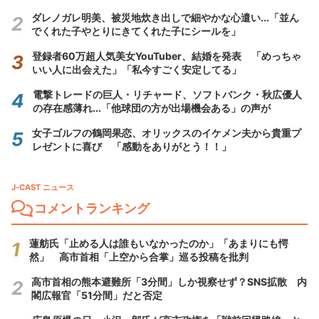
ダレノガレ明美、被災地炊き出しで細やかな心遣い...「並ん
でくれた子やとりにきてくれた子にシールを」
登録者60万超人気美女YouTuber、結婚を発表 「めっちゃ
いい人に出会えた」「私今すごく安定してる」
電撃トレードの巨人・リチャード、ソフトバンク・秋広優人
の存在感薄れ...「他球団の方が出場機会ある」の声が
女子ゴルフの鶴岡果恋、オリックスのイケメン夫から貴重プ
レゼントに喜び 「感動をありがとう！！」
J-CAST ニュース
コメントランキング
蓮舫氏「止める人は誰もいなかったのか」「あまりにも愕
然」 高市首相「上空から合掌」巡る投稿を批判
高市首相の熊本避難所「3分間」しか視察せず？SNS拡散 内
閣広報官「51分間」だと否定