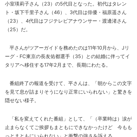
小室瑛莉子さん（23）の5代目となった。初代はタレン
ト・坂下千里子さん（46）、3代目は俳優・福原遥さん
（23）、4代目はフジテレビアナウンサー・渡邊渚さん
（25）だ。
平さんがツアーガイドを務めたのは11年10月から、Jリ
ーグ・FC東京の長友佑都選手（35）との結婚に伴ってイ
タリアへ移住する17年2月まで、長期にわたる。
番組終了の報道を受けて、平さんは、「朝からこの文字
を見て息が詰まりそうになり正常にいられない」と驚きを
隠せない様子。
「私を変えてくれた番組」として、「（卒業時は）涙が
止まらなくてご挨拶もまともにできなかったけど 今もも
っとまともにいられない」と衝撃の強さを訴える。