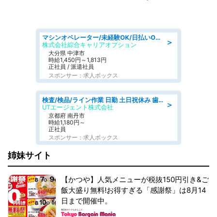
マシンオペレーター/未経験OK/日払いOK/寮費無料/交替制/20・30・40代活躍中
＞
株式会社綜合キャリアオプション
大分県 中津市
時給1,450円～1,813円
正社員 / 派遣社員
スポンサー：求人ボックス
検査/検品/ライン作業 日勤 土日祝休み 歯科模型製造 有償休憩あり 残業ほぼなし
＞
UTエージェント株式会社
京都府 南丹市
時給1,180円～
正社員
スポンサー：求人ボックス
姉妹サイト
【かつや】人気メニューが税抜150円引き&ご
飯大盛り無料!お得すぎる「感謝祭」は8月14
日まで開催中。