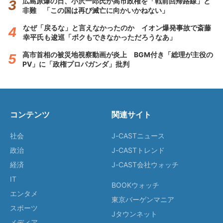
広島原爆の日、小沢一郎氏が高市政権を「戦前回帰路線」と
非難 「この国は再び滅亡に向かいかねない」
なぜ「戻るな」と言えなかったのか イオン爆発事故で斎藤
幸平氏も逡巡「ボクもできなかっただろうなあ」
高市首相の被災地視察動画が炎上 BGM付き「総理が主役の
PV」に「政権プロパガンダ」批判
コンテンツ
関連サイト
社会
J-CASTニュース
政治
J-CASTトレンド
経済
J-CAST会社ウォッチ
IT
BOOKウォッチ
エンタメ
東京バーゲンマニア
スポーツ
Jタウンネット
メディア