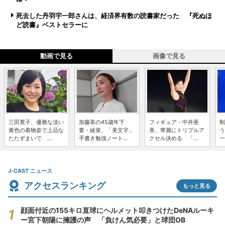
死去した丹羽宇一郎さんは、経済界有数の読書家だった 『死ぬほ
ど読書』ベストセラーに
動画で見る
画像で見る
三田寛子、優雅な淡い
加藤茶の45歳年下
フィギュア・中井亜
制
黄色の着物姿で上品な
妻・綾菜、「美文字」
美、華麗にトリプルア
う
たたずまいで ...
手書き勉強ノート...
クセル決める 「...
一
J-CAST ニュース
アクセスランキング
もっと見る
顔面付近の155キロ直球にヘルメット叩きつけたDeNAルーキ
ー宮下朝陽に擁護の声 「負けん気必要」と球団OB