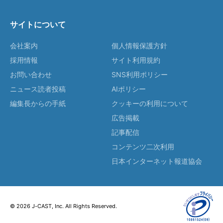
サイトについて
会社案内
個人情報保護方針
採用情報
サイト利用規約
お問い合わせ
SNS利用ポリシー
ニュース読者投稿
AIポリシー
編集長からの手紙
クッキーの利用について
広告掲載
記事配信
コンテンツ二次利用
日本インターネット報道協会
© 2026 J-CAST, Inc. All Rights Reserved.