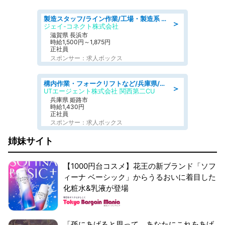
製造スタッフ/ライン作業/工場・製造系 エンジン部品の機械加工/未経験可/昼食代無料
＞
ジェイ-コネクト株式会社
滋賀県 長浜市
時給1,500円～1,875円
正社員
スポンサー：求人ボックス
構内作業・フォークリフトなど/兵庫県/残業少なめ 日勤 土日祝休み 資格を生かせる 紙製品のフォークリフト運搬 幅広い世代が活躍中
＞
UTエージェント株式会社 関西第二CU
兵庫県 姫路市
時給1,430円
正社員
スポンサー：求人ボックス
姉妹サイト
【1000円台コスメ】花王の新ブランド「ソフ
ィーナ ベーシック」からうるおいに着目した
化粧水&乳液が登場
「孫にあげると思って、あなたにこれをあげ