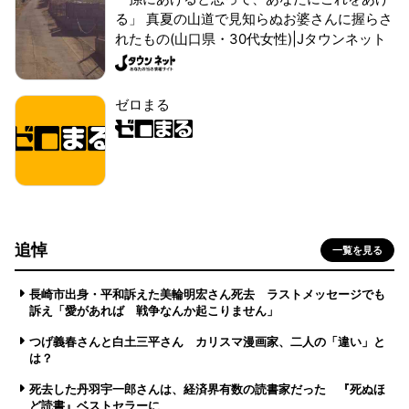
る」 真夏の山道で見知らぬお婆さんに握らさ
れたもの(山口県・30代女性)|Jタウンネット
ゼロまる
追悼
一覧を見る
長崎市出身・平和訴えた美輪明宏さん死去 ラストメッセージでも
訴え「愛があれば 戦争なんか起こりません」
つげ義春さんと白土三平さん カリスマ漫画家、二人の「違い」と
は？
死去した丹羽宇一郎さんは、経済界有数の読書家だった 『死ぬほ
ど読書』ベストセラーに