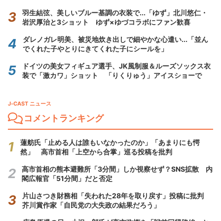
羽生結弦、美しいブルー基調の衣装で...「ゆず」北川悠仁・
岩沢厚治と3ショット ゆず×ゆづコラボにファン歓喜
ダレノガレ明美、被災地炊き出しで細やかな心遣い...「並ん
でくれた子やとりにきてくれた子にシールを」
ドイツの美女フィギュア選手、JK風制服＆ルーズソックス衣
装で「激カワ」ショット 「りくりゅう」アイスショーで
J-CAST ニュース
コメントランキング
蓮舫氏「止める人は誰もいなかったのか」「あまりにも愕
然」 高市首相「上空から合掌」巡る投稿を批判
高市首相の熊本避難所「3分間」しか視察せず？SNS拡散 内
閣広報官「51分間」だと否定
片山さつき財務相「失われた28年を取り戻す」投稿に批判
芥川賞作家「自民党の大失政の結果だろう」