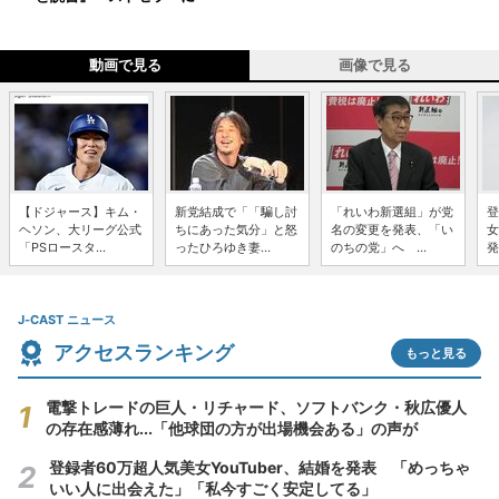
動画で見る
画像で見る
【ドジャース】キム・
新党結成で「「騙し討
「れいわ新選組」が党
登
ヘソン、大リーグ公式
ちにあった気分」と怒
名の変更を発表、「い
女
「PSロースタ...
ったひろゆき妻...
のちの党」へ ...
発
J-CAST ニュース
アクセスランキング
もっと見る
電撃トレードの巨人・リチャード、ソフトバンク・秋広優人
の存在感薄れ...「他球団の方が出場機会ある」の声が
登録者60万超人気美女YouTuber、結婚を発表 「めっちゃ
いい人に出会えた」「私今すごく安定してる」