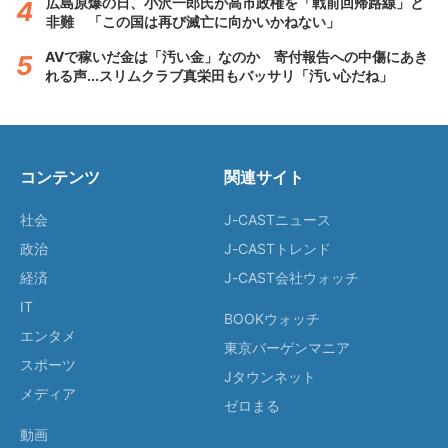
広島原爆の日、小沢一郎氏が高市政権を「戦前回帰路線」と
非難 「この国は再び滅亡に向かいかねない」
AVで稼いだ金は「汚い金」なのか 寄付報告への中傷にあき
れる声...スリムクラブ真栄田もバッサリ「汚い心だね」
コンテンツ
関連サイト
社会
J-CASTニュース
政治
J-CASTトレンド
経済
J-CAST会社ウォッチ
IT
BOOKウォッチ
エンタメ
東京バーゲンマニア
スポーツ
Jタウンネット
メディア
ゼロまる
動画