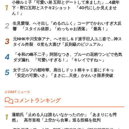
小柳ルミ子「可愛い弟 五郎とデートして来ました」...4歳年
下・野口五郎とステキ2ショット 「40代にしか見えませ
ん！」
生見愛瑠、へそ出し「めるのふく」コーデでかわいすぎ大反
響 「スタイル抜群」「めっちゃお洒落」「最高！」
元NHK中川安奈アナ、へそ出し＆ド派手巨人ユニ姿で...神ス
タイル炸裂 G党も大喜び「反則級のビジュアル」
「令和の峰不二子」阿部なつき、ブルーの花柄ワンピで色気
ダダ漏れ 「可愛いすぎる！」「キレイですね～」
女子ゴルフの都玲華、肩出しドット柄キャミ姿にドキっ
「安定の可愛いさ」「まさに...天使」かわいさ限界突破
J-CAST ニュース
コメントランキング
蓮舫氏「止める人は誰もいなかったのか」「あまりにも愕
然」 高市首相「上空から合掌」巡る投稿を批判