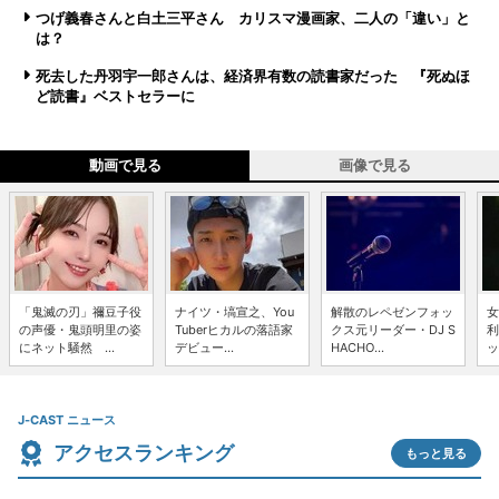
つげ義春さんと白土三平さん カリスマ漫画家、二人の「違い」と
は？
死去した丹羽宇一郎さんは、経済界有数の読書家だった 『死ぬほ
ど読書』ベストセラーに
動画で見る
画像で見る
「鬼滅の刃」禰豆子役
ナイツ・塙宣之、You
解散のレペゼンフォッ
女
の声優・鬼頭明里の姿
Tuberヒカルの落語家
クス元リーダー・DJ S
利
にネット騒然 ...
デビュー...
HACHO...
ッ
J-CAST ニュース
アクセスランキング
もっと見る