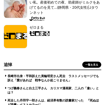
い私。産後初めての夜、助産師がミルクをあ
げてるのを見て...(静岡県・20代女性)|Jタウ
ンネット
ゼロまる
追悼
一覧を見る
長崎市出身・平和訴えた美輪明宏さん死去 ラストメッセージでも
訴え「愛があれば 戦争なんか起こりません」
つげ義春さんと白土三平さん カリスマ漫画家、二人の「違い」と
は？
死去した丹羽宇一郎さんは、経済界有数の読書家だった 『死ぬほ
ど読書』ベストセラーに