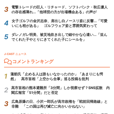
電撃トレードの巨人・リチャード、ソフトバンク・秋広優人
の存在感薄れ...「他球団の方が出場機会ある」の声が
女子ゴルフの金沢志奈、肩出し白ノースリ姿に反響...「可愛
いにも程がある」 ゴルフウェア姿と雰囲気変わって
ダレノガレ明美、被災地炊き出しで細やかな心遣い...「並ん
でくれた子やとりにきてくれた子にシールを」
J-CAST ニュース
コメントランキング
蓮舫氏「止める人は誰もいなかったのか」「あまりにも愕
然」 高市首相「上空から合掌」巡る投稿を批判
高市首相の熊本避難所「3分間」しか視察せず？SNS拡散 内
閣広報官「51分間」だと否定
広島原爆の日、小沢一郎氏が高市政権を「戦前回帰路線」と
非難 「この国は再び滅亡に向かいかねない」