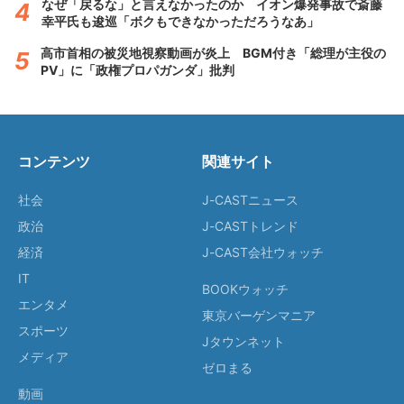
なぜ「戻るな」と言えなかったのか イオン爆発事故で斎藤
幸平氏も逡巡「ボクもできなかっただろうなあ」
高市首相の被災地視察動画が炎上 BGM付き「総理が主役の
PV」に「政権プロパガンダ」批判
コンテンツ
関連サイト
社会
J-CASTニュース
政治
J-CASTトレンド
経済
J-CAST会社ウォッチ
IT
BOOKウォッチ
エンタメ
東京バーゲンマニア
スポーツ
Jタウンネット
メディア
ゼロまる
動画