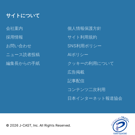
サイトについて
会社案内
個人情報保護方針
採用情報
サイト利用規約
お問い合わせ
SNS利用ポリシー
ニュース読者投稿
AIポリシー
編集長からの手紙
クッキーの利用について
広告掲載
記事配信
コンテンツ二次利用
日本インターネット報道協会
© 2026 J-CAST, Inc. All Rights Reserved.