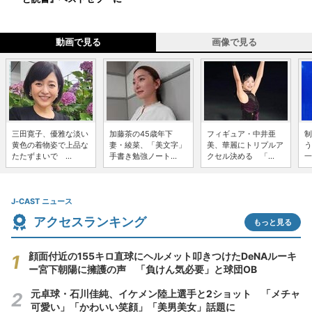
動画で見る
画像で見る
三田寛子、優雅な淡い
加藤茶の45歳年下
フィギュア・中井亜
制
黄色の着物姿で上品な
妻・綾菜、「美文字」
美、華麗にトリプルア
う
たたずまいで ...
手書き勉強ノート...
クセル決める 「...
一
J-CAST ニュース
アクセスランキング
もっと見る
顔面付近の155キロ直球にヘルメット叩きつけたDeNAルーキ
ー宮下朝陽に擁護の声 「負けん気必要」と球団OB
元卓球・石川佳純、イケメン陸上選手と2ショット 「メチャ
可愛い」「かわいい笑顔」「美男美女」話題に