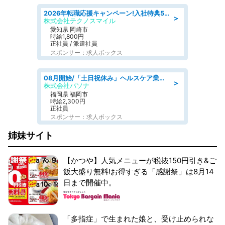
2026年転職応援キャンペーン!入社特典58万円/デンソーで働こう!自動車工場で小型部品の検査業務 denso aichi
＞
株式会社テクノスマイル
愛知県 岡崎市
時給1,800円
正社員 / 派遣社員
スポンサー：求人ボックス
08月開始/「土日祝休み」ヘルスケア業界の産業保健師/高時給/未経験OK/要資格:保健師、正看護師
＞
株式会社パソナ
福岡県 福岡市
時給2,300円
正社員
スポンサー：求人ボックス
姉妹サイト
【かつや】人気メニューが税抜150円引き&ご
飯大盛り無料!お得すぎる「感謝祭」は8月14
日まで開催中。
「多指症」で生まれた娘と、受け止められな