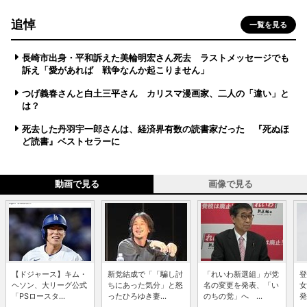
追悼
一覧を見る
長崎市出身・平和訴えた美輪明宏さん死去 ラストメッセージでも
訴え「愛があれば 戦争なんか起こりません」
つげ義春さんと白土三平さん カリスマ漫画家、二人の「違い」と
は？
死去した丹羽宇一郎さんは、経済界有数の読書家だった 『死ぬほ
ど読書』ベストセラーに
動画で見る
画像で見る
【ドジャース】キム・
新党結成で「「騙し討
「れいわ新選組」が党
登
ヘソン、大リーグ公式
ちにあった気分」と怒
名の変更を発表、「い
女
「PSロースタ...
ったひろゆき妻...
のちの党」へ ...
発