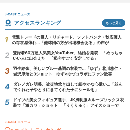
J-CAST ニュース
アクセスランキング
もっと見る
電撃トレードの巨人・リチャード、ソフトバンク・秋広優人
の存在感薄れ...「他球団の方が出場機会ある」の声が
登録者60万超人気美女YouTuber、結婚を発表 「めっちゃ
いい人に出会えた」「私今すごく安定してる」
羽生結弦、美しいブルー基調の衣装で...「ゆず」北川悠仁・
岩沢厚治と3ショット ゆず×ゆづコラボにファン歓喜
ダレノガレ明美、被災地炊き出しで細やかな心遣い...「並ん
でくれた子やとりにきてくれた子にシールを」
ドイツの美女フィギュア選手、JK風制服＆ルーズソックス衣
装で「激カワ」ショット 「りくりゅう」アイスショーで
J-CAST ニュース