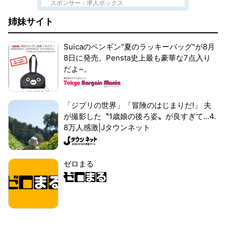
スポンサー：求人ボックス
姉妹サイト
Suicaのペンギン"夏のラッキーバッグ"が8月
8日に発売。Pensta史上最も豪華な7点入り
だよ~。
「ジブリの世界」「冒険のはじまりだ!」 夫
が撮影した〝1歳娘の後ろ姿〟が良すぎて...4.
8万人感激|Jタウンネット
ゼロまる