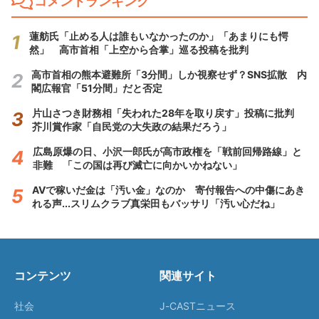
コメントランキング
蓮舫氏「止める人は誰もいなかったのか」「あまりにも愕
然」 高市首相「上空から合掌」巡る投稿を批判
高市首相の熊本避難所「3分間」しか視察せず？SNS拡散 内
閣広報官「51分間」だと否定
片山さつき財務相「失われた28年を取り戻す」投稿に批判
芥川賞作家「自民党の大失政の結果だろう」
広島原爆の日、小沢一郎氏が高市政権を「戦前回帰路線」と
非難 「この国は再び滅亡に向かいかねない」
AVで稼いだ金は「汚い金」なのか 寄付報告への中傷にあき
れる声...スリムクラブ真栄田もバッサリ「汚い心だね」
コンテンツ
関連サイト
社会
J-CASTニュース