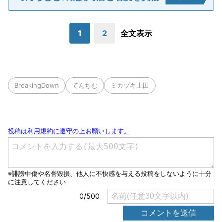
1
2
全文表示
BreakingDown
てんちむ
ミカヅキ上田