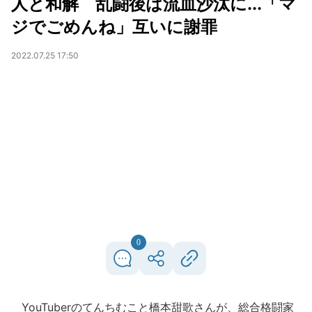
人と和解 乱闘後は流血沙汰に...「マ
ジでごめんね」互いに謝罪
2022.07.25 17:50
0
YouTuberのてんちむこと橋本甜歌さんが、総合格闘家