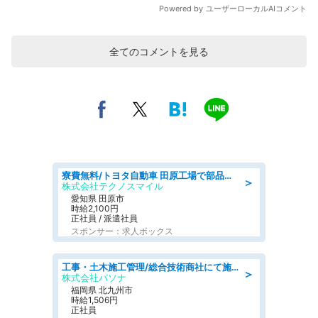
全てのコメントを見る
寮費無料/トヨタ自動車 田原工場で部品の組立製造/tutumi
＞
株式会社テクノスマイル
愛知県 田原市
時給2,100円
正社員 / 派遣社員
スポンサー：求人ボックス
工事・土木施工管理/総合技術商社にて施工管理のお仕事/即日勤務可/車通勤可/工事・土木施工管理/生産・品質管理
＞
株式会社パソナ
福岡県 北九州市
時給1,506円
正社員