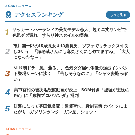
J-CAST ニュース
アクセスランキング
もっと見る
サッカー・ハーランドの美女モデル恋人、超ミニ丈ワンピで
色気ダダ漏れ すらり神スタイルの美貌
市川團十郎の15歳長女＆13歳長男、ソファでリラックス仲良
し2ショ 「海老蔵さんにも麻央さんにも似てますね」「大人
になったな～」
NHK朝ドラ「風、薫る」、色気ダダ漏れ俳優の強烈インパク
ト登場シーンに沸く 「苦しそうなのに」「シャツ姿艶っぽ
い」
高市首相の被災地視察動画が炎上 BGM付き「総理が主役の
PV」に「政権プロパガンダ」批判
短髪になって雰囲気激変！長瀬智也、真剣表情でバイクにま
たがり...ガソリンタンク「ガン見」ショット
J-CAST ニュース