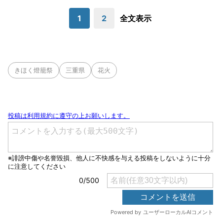
1
2
全文表示
きほく燈籠祭
三重県
花火