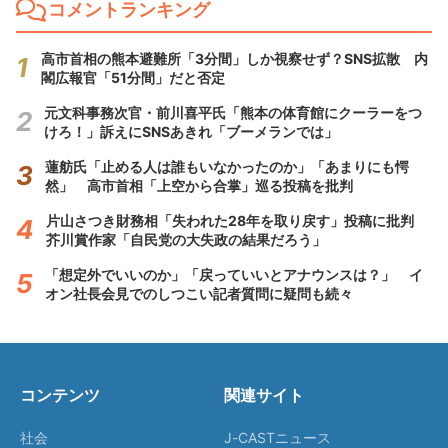
コメントランキング
高市首相の熊本避難所「3分間」しか視察せず？SNS拡散 内
閣広報官「51分間」だと否定
元文科事務次官・前川喜平氏「熊本の体育館にクーラーをつ
けろ！」訴えにSNSあきれ「ブーメランでは」
蓮舫氏「止める人は誰もいなかったのか」「あまりにも愕
然」 高市首相「上空から合掌」巡る投稿を批判
片山さつき財務相「失われた28年を取り戻す」投稿に批判
芥川賞作家「自民党の大失政の結果だろう」
「想定外でいいのか」「戻っていいとアナウンスは？」 イ
オン社長会見でのしつこい記者質問に疑問も続々
コンテンツ
関連サイト
社会
J-CASTニュース