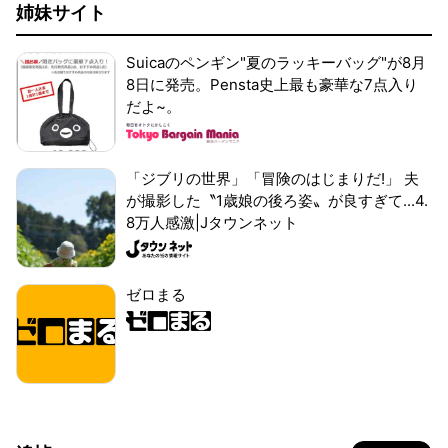
姉妹サイト
Suicaのペンギン"夏のラッキーバッグ"が8月
8日に発売。Pensta史上最も豪華な7点入り
だよ~。
「ジブリの世界」「冒険のはじまりだ!」 夫
が撮影した〝1歳娘の後ろ姿〟が良すぎて...4.
8万人感激|Jタウンネット
ゼロまる