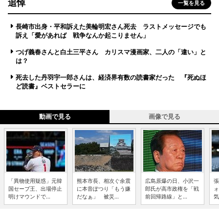
追悼
一覧を見る
長崎市出身・平和訴えた美輪明宏さん死去 ラストメッセージでも
訴え「愛があれば 戦争なんか起こりません」
つげ義春さんと白土三平さん カリスマ漫画家、二人の「違い」と
は？
死去した丹羽宇一郎さんは、経済界有数の読書家だった 『死ぬほ
ど読書』ベストセラーに
動画で見る
画像で見る
「異物使用疑惑」元韓
熊本市長、相次ぐ余震
広島原爆の日、小沢一
張
国セーブ王、出場停止
に本音ぽつり「もう嫌
郎氏が高市政権を「戦
ォ
明けマウンドで...
だなぁ」 被災...
前回帰路線」と...
気