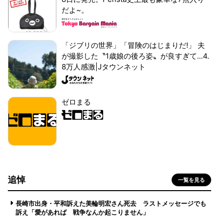
だよ~。
「ジブリの世界」「冒険のはじまりだ!」 夫
が撮影した〝1歳娘の後ろ姿〟が良すぎて...4.
8万人感激|Jタウンネット
ゼロまる
追悼
一覧を見る
長崎市出身・平和訴えた美輪明宏さん死去 ラストメッセージでも
訴え「愛があれば 戦争なんか起こりません」