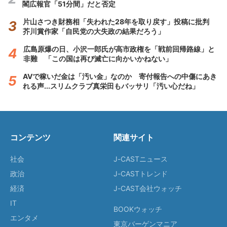
閣広報官「51分間」だと否定
片山さつき財務相「失われた28年を取り戻す」投稿に批判
芥川賞作家「自民党の大失政の結果だろう」
広島原爆の日、小沢一郎氏が高市政権を「戦前回帰路線」と
非難 「この国は再び滅亡に向かいかねない」
AVで稼いだ金は「汚い金」なのか 寄付報告への中傷にあき
れる声...スリムクラブ真栄田もバッサリ「汚い心だね」
コンテンツ
関連サイト
社会
J-CASTニュース
政治
J-CASTトレンド
経済
J-CAST会社ウォッチ
IT
BOOKウォッチ
エンタメ
東京バーゲンマニア