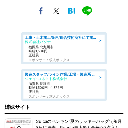
工事・土木施工管理/総合技術商社にて施工管理のお仕事/即日勤務可/車通勤可/工事・土木施工管理/生産・品質管理
＞
株式会社パソナ
福岡県 北九州市
時給1,506円
正社員
スポンサー：求人ボックス
製造スタッフ/ライン作業/工場・製造系 エンジン部品の機械加工/未経験可/昼食代無料
＞
ジェイ-コネクト株式会社
滋賀県 長浜市
時給1,500円～1,875円
正社員
スポンサー：求人ボックス
姉妹サイト
Suicaのペンギン"夏のラッキーバッグ"が8月
8日に発売。Pensta史上最も豪華な7点入り