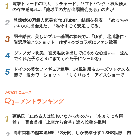
電撃トレードの巨人・リチャード、ソフトバンク・秋広優人
の存在感薄れ...「他球団の方が出場機会ある」の声が
登録者60万超人気美女YouTuber、結婚を発表 「めっちゃ
いい人に出会えた」「私今すごく安定してる」
羽生結弦、美しいブルー基調の衣装で...「ゆず」北川悠仁・
岩沢厚治と3ショット ゆず×ゆづコラボにファン歓喜
ダレノガレ明美、被災地炊き出しで細やかな心遣い...「並ん
でくれた子やとりにきてくれた子にシールを」
ドイツの美女フィギュア選手、JK風制服＆ルーズソックス衣
装で「激カワ」ショット 「りくりゅう」アイスショーで
J-CAST ニュース
コメントランキング
蓮舫氏「止める人は誰もいなかったのか」「あまりにも愕
然」 高市首相「上空から合掌」巡る投稿を批判
高市首相の熊本避難所「3分間」しか視察せず？SNS拡散 内