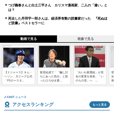
つげ義春さんと白土三平さん カリスマ漫画家、二人の「違い」と
は？
死去した丹羽宇一郎さんは、経済界有数の読書家だった 『死ぬほ
ど読書』ベストセラーに
動画で見る
画像で見る
【ドジャース】キム・
新党結成で「「騙し討
「れいわ新選組」が党
登
ヘソン、大リーグ公式
ちにあった気分」と怒
名の変更を発表、「い
女
「PSロースタ...
ったひろゆき妻...
のちの党」へ ...
発
J-CAST ニュース
アクセスランキング
もっと見る