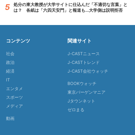
処分の東大教授が大学サイトに仕込んだ「不適切な言葉」と
は？ 各紙は「六四天安門」と報道も...大学側は説明拒否
コンテンツ
関連サイト
社会
J-CASTニュース
政治
J-CASTトレンド
経済
J-CAST会社ウォッチ
IT
BOOKウォッチ
エンタメ
東京バーゲンマニア
スポーツ
Jタウンネット
メディア
ゼロまる
動画