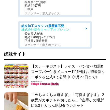
福岡県 北九州市
時給4,167円
正社員
スポンサー：求人ボックス
組立加工スタッフ/履歴書不要
＞
株式会社綜合キャリアオプション
愛知県 高浜市
時給1,900円～2,375円
正社員 / 派遣社員
スポンサー：求人ボックス
姉妹サイト
【ステーキガスト】ライス・パン食べ放題&
スープバー付きメニュー1111円はお得!最新ク
ーポンを公式Xで公開中《9月23日まで》
「めちゃくちゃ遠すぎ」「可愛すぎます」 2
歳児がカボチャを切ったら...〝左手〟の場所
に5.3万人もん絶|Jタウンネット