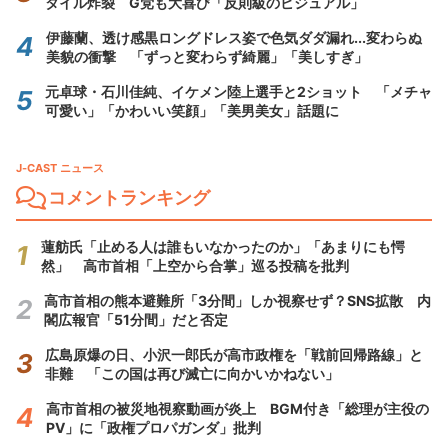
タイル炸裂 G党も大喜び「反則級のビジュアル」
伊藤蘭、透け感黒ロングドレス姿で色気ダダ漏れ...変わらぬ
美貌の衝撃 「ずっと変わらず綺麗」「美しすぎ」
元卓球・石川佳純、イケメン陸上選手と2ショット 「メチャ
可愛い」「かわいい笑顔」「美男美女」話題に
J-CAST ニュース
コメントランキング
蓮舫氏「止める人は誰もいなかったのか」「あまりにも愕
然」 高市首相「上空から合掌」巡る投稿を批判
高市首相の熊本避難所「3分間」しか視察せず？SNS拡散 内
閣広報官「51分間」だと否定
広島原爆の日、小沢一郎氏が高市政権を「戦前回帰路線」と
非難 「この国は再び滅亡に向かいかねない」
高市首相の被災地視察動画が炎上 BGM付き「総理が主役の
PV」に「政権プロパガンダ」批判