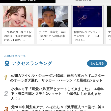
「鬼滅の刃」禰豆子役
ナイツ・塙宣之、You
解散のレペゼンフォッ
女
の声優・鬼頭明里の姿
Tuberヒカルの落語家
クス元リーダー・DJ S
利
にネット騒然 ...
デビュー...
HACHO...
ッ
J-CAST ニュース
アクセスランキング
もっと見る
元NBAマイケル・ジョーダン63歳、体形も変わらず...スター
のオーラダダ漏れ サッカー・ハーランドと最強2ショット
小柳ルミ子「可愛い弟 五郎とデートして来ました」...4歳年
下・野口五郎とステキ2ショット 「40代にしか見えませ
ん！」
元NHK中川安奈アナ、へそ出し＆ド派手巨人ユニ姿で...神ス