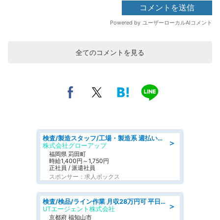
全てのコメントを見る
検査/製造スタッフ/工場・製造系 週払いOK 土日休み プラスチック製品組立 チェック
＞
株式会社グローアップ
福岡県 苅田町
時給1,400円～1,750円
正社員 / 派遣社員
スポンサー：求人ボックス
検査/検品/ライン作業 月収28万円可 平日休み 車両バッテリーのケースの検査など
＞
UTエージェント株式会社
京都府 福知山市