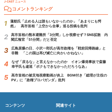
J-CAST ニュース
コメントランキング
蓮舫氏「止める人は誰もいなかったのか」「あまりにも愕
然」 高市首相「上空から合掌」巡る投稿を批判
高市首相の熊本避難所「3分間」しか視察せず？SNS拡散 内
閣広報官「51分間」だと否定
広島原爆の日、小沢一郎氏が高市政権を「戦前回帰路線」と
非難 「この国は再び滅亡に向かいかねない」
なぜ「戻るな」と言えなかったのか イオン爆発事故で斎藤
幸平氏も逡巡「ボクもできなかっただろうなあ」
高市首相の被災地視察動画が炎上 BGM付き「総理が主役の
PV」に「政権プロパガンダ」批判
コンテンツ
関連サイト