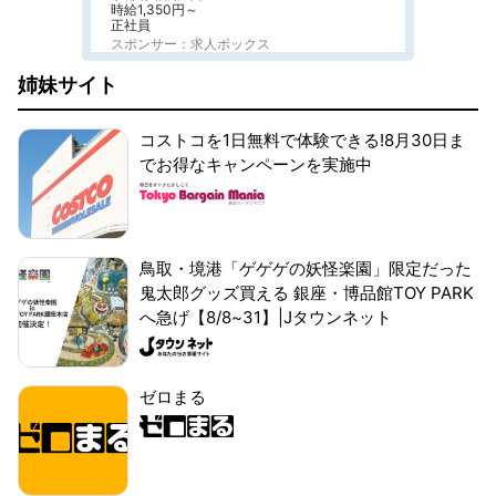
時給1,350円～
正社員
スポンサー：求人ボックス
姉妹サイト
コストコを1日無料で体験できる!8月30日ま
でお得なキャンペーンを実施中
鳥取・境港「ゲゲゲの妖怪楽園」限定だった
鬼太郎グッズ買える 銀座・博品館TOY PARK
へ急げ【8/8~31】|Jタウンネット
ゼロまる