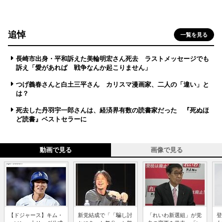
追悼
一覧を見る
長崎市出身・平和訴えた美輪明宏さん死去 ラストメッセージでも
訴え「愛があれば 戦争なんか起こりません」
つげ義春さんと白土三平さん カリスマ漫画家、二人の「違い」と
は？
死去した丹羽宇一郎さんは、経済界有数の読書家だった 『死ぬほ
ど読書』ベストセラーに
動画で見る
画像で見る
【ドジャース】キム・
新党結成で「「騙し討
「れいわ新選組」が党
登