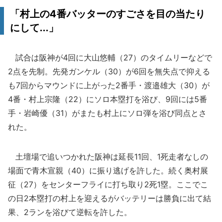
「村上の4番バッターのすごさを目の当たり
にして...」
試合は阪神が4回に大山悠輔（27）のタイムリーなどで
2点を先制。先発ガンケル（30）が6回を無失点で抑える
も7回からマウンドに上がった2番手・渡邉雄大（30）が
4番・村上宗隆（22）にソロ本塁打を浴び、9回には5番
手・岩崎優（31）がまたも村上にソロ弾を浴び同点とさ
れた。
土壇場で追いつかれた阪神は延長11回、1死走者なしの
場面で青木宣親（40）に振り逃げを許した。続く奥村展
征（27）をセンターフライに打ち取り2死1塁。ここでこ
の日2本塁打の村上を迎えるがバッテリーは勝負に出て結
果、2ランを浴びて逆転を許した。