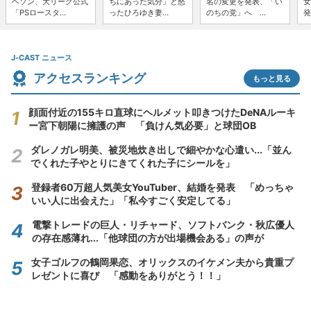
ヘソン、大リーグ公式
ちにあった気分」と怒
名の変更を発表、「い
女
「PSロースタ...
ったひろゆき妻...
のちの党」へ ...
発
J-CAST ニュース
アクセスランキング
もっと見る
顔面付近の155キロ直球にヘルメット叩きつけたDeNAルーキ
ー宮下朝陽に擁護の声 「負けん気必要」と球団OB
ダレノガレ明美、被災地炊き出しで細やかな心遣い...「並ん
でくれた子やとりにきてくれた子にシールを」
登録者60万超人気美女YouTuber、結婚を発表 「めっちゃ
いい人に出会えた」「私今すごく安定してる」
電撃トレードの巨人・リチャード、ソフトバンク・秋広優人
の存在感薄れ...「他球団の方が出場機会ある」の声が
女子ゴルフの鶴岡果恋、オリックスのイケメン夫から貴重プ
レゼントに喜び 「感動をありがとう！！」