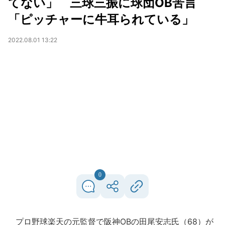
てない」 三球三振に球団OB苦言
「ピッチャーに牛耳られている」
2022.08.01 13:22
0
プロ野球楽天の元監督で阪神OBの田尾安志氏（68）が