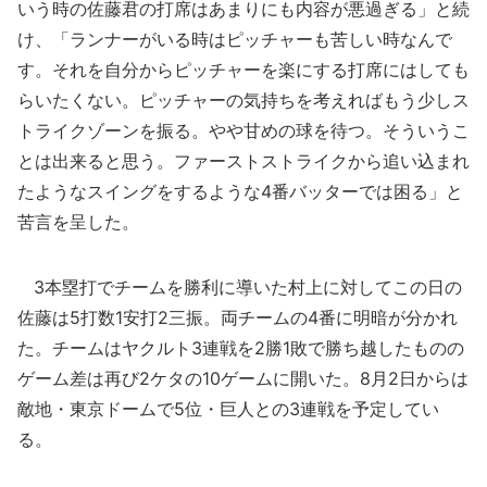
いう時の佐藤君の打席はあまりにも内容が悪過ぎる」と続
け、「ランナーがいる時はピッチャーも苦しい時なんで
す。それを自分からピッチャーを楽にする打席にはしても
らいたくない。ピッチャーの気持ちを考えればもう少しス
トライクゾーンを振る。やや甘めの球を待つ。そういうこ
とは出来ると思う。ファーストストライクから追い込まれ
たようなスイングをするような4番バッターでは困る」と
苦言を呈した。
3本塁打でチームを勝利に導いた村上に対してこの日の
佐藤は5打数1安打2三振。両チームの4番に明暗が分かれ
た。チームはヤクルト3連戦を2勝1敗で勝ち越したものの
ゲーム差は再び2ケタの10ゲームに開いた。8月2日からは
敵地・東京ドームで5位・巨人との3連戦を予定してい
る。