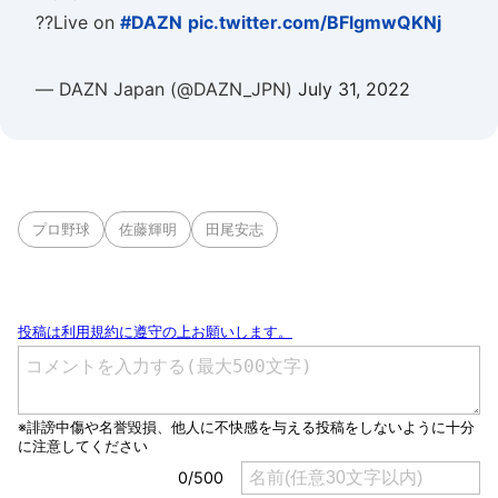
??Live on
#DAZN
pic.twitter.com/BFlgmwQKNj
— DAZN Japan (@DAZN_JPN)
July 31, 2022
プロ野球
佐藤輝明
田尾安志