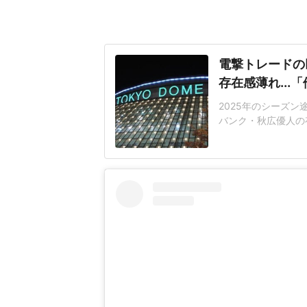
電撃トレードの
存在感薄れ..
2025年のシーズ
バンク・秋広優人の
いリチャードはソフ
いた長打力を評価さ
移籍。阿部慎之助前監
打点をマークした。