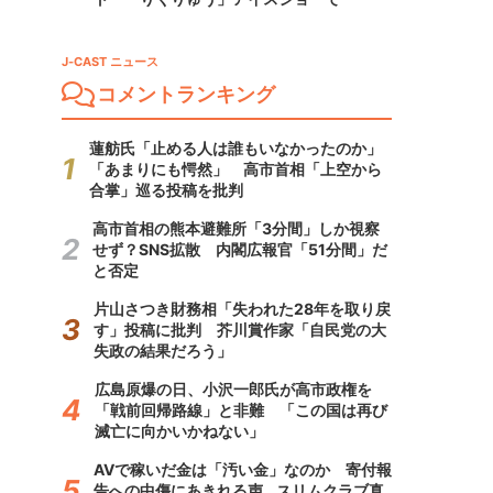
J-CAST ニュース
コメントランキング
蓮舫氏「止める人は誰もいなかったのか」
「あまりにも愕然」 高市首相「上空から
合掌」巡る投稿を批判
高市首相の熊本避難所「3分間」しか視察
せず？SNS拡散 内閣広報官「51分間」だ
と否定
片山さつき財務相「失われた28年を取り戻
す」投稿に批判 芥川賞作家「自民党の大
失政の結果だろう」
広島原爆の日、小沢一郎氏が高市政権を
「戦前回帰路線」と非難 「この国は再び
滅亡に向かいかねない」
AVで稼いだ金は「汚い金」なのか 寄付報
告への中傷にあきれる声...スリムクラブ真