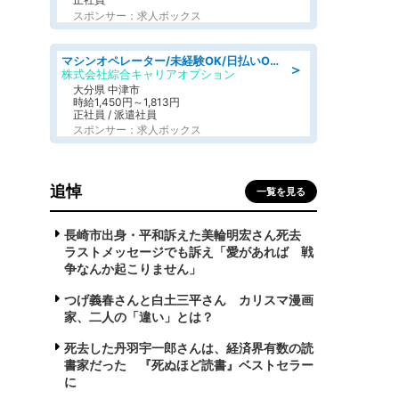
スポンサー：求人ボックス
マシンオペレーター/未経験OK/日払いOK/交替制/20・30・40代活躍中/製造 工場
＞
株式会社綜合キャリアオプション
大分県 中津市
時給1,450円～1,813円
正社員 / 派遣社員
スポンサー：求人ボックス
追悼
一覧を見る
長崎市出身・平和訴えた美輪明宏さん死去
ラストメッセージでも訴え「愛があれば 戦
争なんか起こりません」
つげ義春さんと白土三平さん カリスマ漫画
家、二人の「違い」とは？
死去した丹羽宇一郎さんは、経済界有数の読
書家だった 『死ぬほど読書』ベストセラー
に