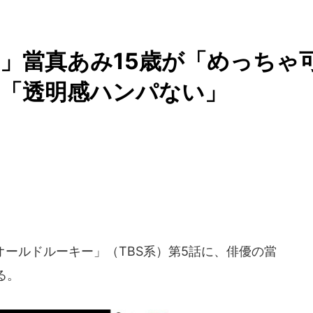
ー」當真あみ15歳が「めっちゃ
け「透明感ハンパない」
「オールドルーキー」（TBS系）第5話に、俳優の當
る。