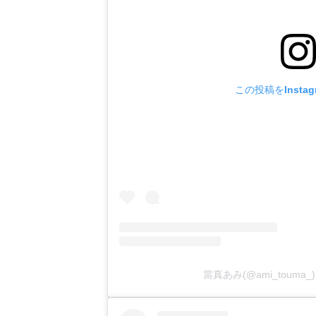
この投稿をInsta
當真あみ(@ami_toum