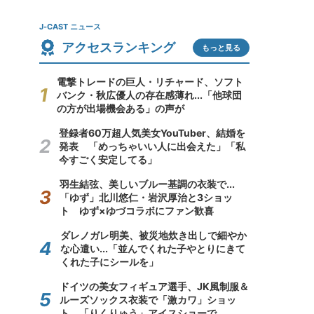
J-CAST ニュース
アクセスランキング
もっと見る
電撃トレードの巨人・リチャード、ソフト
バンク・秋広優人の存在感薄れ...「他球団
の方が出場機会ある」の声が
登録者60万超人気美女YouTuber、結婚を
発表 「めっちゃいい人に出会えた」「私
今すごく安定してる」
羽生結弦、美しいブルー基調の衣装で...
「ゆず」北川悠仁・岩沢厚治と3ショッ
ト ゆず×ゆづコラボにファン歓喜
ダレノガレ明美、被災地炊き出しで細やか
な心遣い...「並んでくれた子やとりにきて
くれた子にシールを」
ドイツの美女フィギュア選手、JK風制服＆
ルーズソックス衣装で「激カワ」ショッ
ト 「りくりゅう」アイスショーで