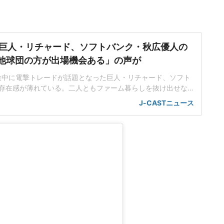
巨人・リチャード、ソフトバンク・秋広優人の
.「他球団の方が出場機会ある」の声が
ン途中に電撃トレードが話題となった巨人・リチャード、ソフト
存在感が薄れている。二人ともファーム暮らしを抜け出せな
トバンク在籍時にウエスタン・リーグで5年連続本塁打王に輝
J-CASTニュース
れ、秋広優人、大江竜聖と2対1のトレードで25年5月に巨人に
督の期待は大きく、77試合出場で打率.211、11本塁打、39