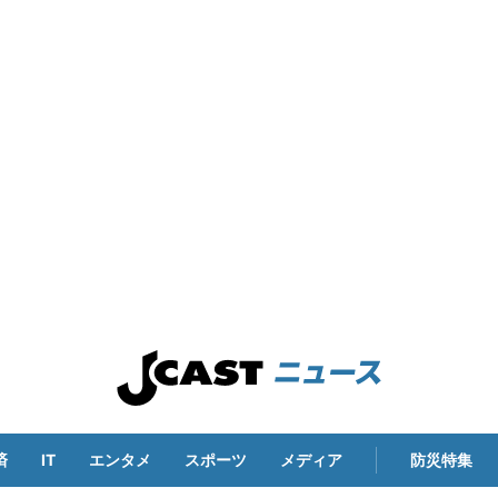
済
IT
エンタメ
スポーツ
メディア
防災特集