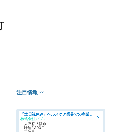
可
注目情報
PR
「土日祝休み」ヘルスケア業界での産業保健師業務/看護師/高時給/要資格:正看護師
＞
株式会社パソナ
大阪府 大阪市
時給2,300円
正社員