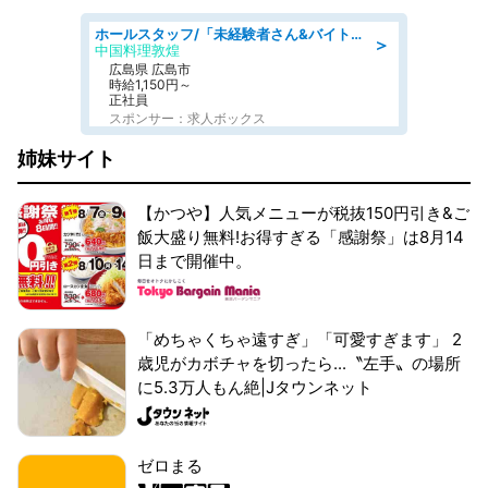
ホールスタッフ/「未経験者さん&バイトデビューも大歓迎」残業ほぼなし×1日3時間〜勤務OK!フォロー体制も充実/広島県/広島市南区
＞
中国料理敦煌
広島県 広島市
時給1,150円～
正社員
スポンサー：求人ボックス
姉妹サイト
【かつや】人気メニューが税抜150円引き&ご
飯大盛り無料!お得すぎる「感謝祭」は8月14
日まで開催中。
「めちゃくちゃ遠すぎ」「可愛すぎます」 2
歳児がカボチャを切ったら...〝左手〟の場所
に5.3万人もん絶|Jタウンネット
ゼロまる