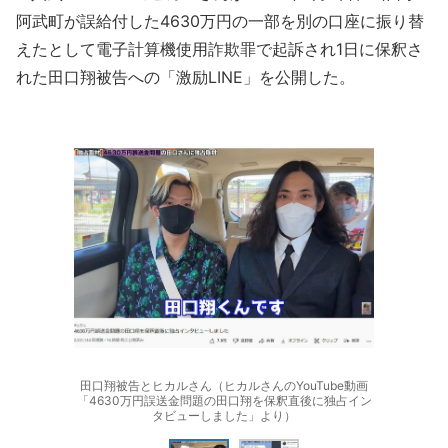
阿武町が誤給付した4630万円の一部を別の口座に振り替
えたとして電子計算機使用詐欺罪で起訴され1日に保釈さ
れた田口翔被告への「激励LINE」を公開した。
田口翔被告とヒカルさん（ヒカルさんのYouTube動画
「4630万円誤送金問題の田口翔を保釈直後に独占イン
タビューしました」より）