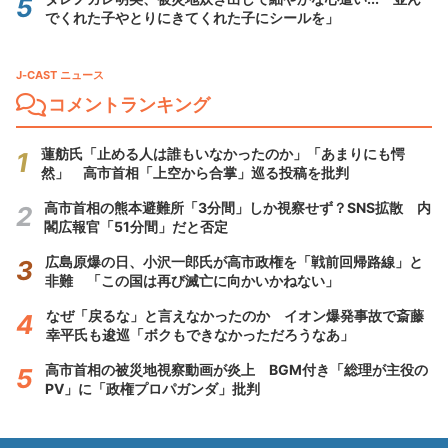
でくれた子やとりにきてくれた子にシールを」
J-CAST ニュース
コメントランキング
蓮舫氏「止める人は誰もいなかったのか」「あまりにも愕
然」 高市首相「上空から合掌」巡る投稿を批判
高市首相の熊本避難所「3分間」しか視察せず？SNS拡散 内
閣広報官「51分間」だと否定
広島原爆の日、小沢一郎氏が高市政権を「戦前回帰路線」と
非難 「この国は再び滅亡に向かいかねない」
なぜ「戻るな」と言えなかったのか イオン爆発事故で斎藤
幸平氏も逡巡「ボクもできなかっただろうなあ」
高市首相の被災地視察動画が炎上 BGM付き「総理が主役の
PV」に「政権プロパガンダ」批判