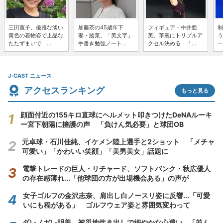
三田寛子、優雅な淡い
加藤茶の45歳年下
フィギュア・中井亜
制
黄色の着物姿で上品な
妻・綾菜、「美文字」
美、華麗にトリプルア
う
たたずまいで ...
手書き勉強ノート...
クセル決める 「...
一
J-CAST ニュース
アクセスランキング
もっと見る
顔面付近の155キロ直球にヘルメット叩きつけたDeNAルーキ
ー宮下朝陽に擁護の声 「負けん気必要」と球団OB
元卓球・石川佳純、イケメン陸上選手と2ショット 「メチャ
可愛い」「かわいい笑顔」「美男美女」話題に
電撃トレードの巨人・リチャード、ソフトバンク・秋広優人
の存在感薄れ...「他球団の方が出場機会ある」の声が
女子ゴルフの金沢志奈、肩出し白ノースリ姿に反響...「可愛
いにも程がある」 ゴルフウェア姿と雰囲気変わって
ダレノガレ明美、被災地炊き出しで細やかな心遣い...「並ん