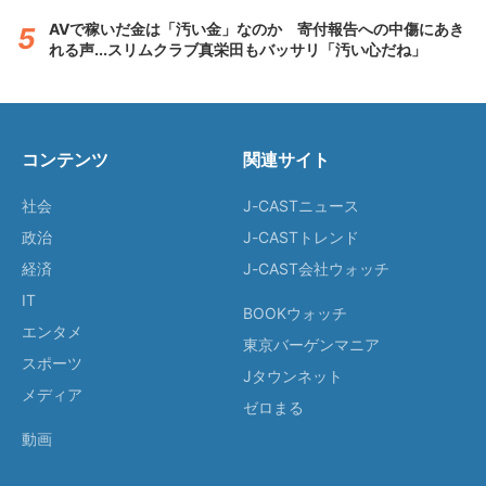
AVで稼いだ金は「汚い金」なのか 寄付報告への中傷にあき
れる声...スリムクラブ真栄田もバッサリ「汚い心だね」
コンテンツ
関連サイト
社会
J-CASTニュース
政治
J-CASTトレンド
経済
J-CAST会社ウォッチ
IT
BOOKウォッチ
エンタメ
東京バーゲンマニア
スポーツ
Jタウンネット
メディア
ゼロまる
動画