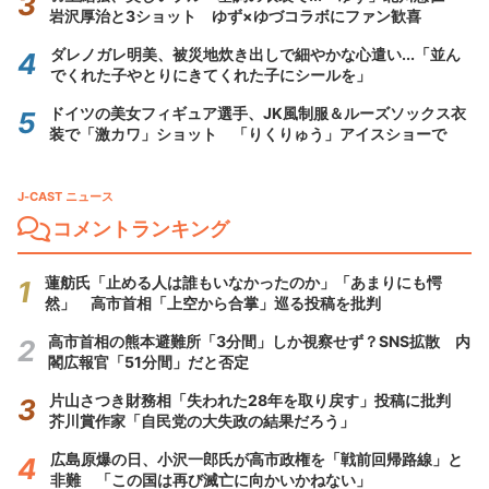
岩沢厚治と3ショット ゆず×ゆづコラボにファン歓喜
ダレノガレ明美、被災地炊き出しで細やかな心遣い...「並ん
でくれた子やとりにきてくれた子にシールを」
ドイツの美女フィギュア選手、JK風制服＆ルーズソックス衣
装で「激カワ」ショット 「りくりゅう」アイスショーで
J-CAST ニュース
コメントランキング
蓮舫氏「止める人は誰もいなかったのか」「あまりにも愕
然」 高市首相「上空から合掌」巡る投稿を批判
高市首相の熊本避難所「3分間」しか視察せず？SNS拡散 内
閣広報官「51分間」だと否定
片山さつき財務相「失われた28年を取り戻す」投稿に批判
芥川賞作家「自民党の大失政の結果だろう」
広島原爆の日、小沢一郎氏が高市政権を「戦前回帰路線」と
非難 「この国は再び滅亡に向かいかねない」