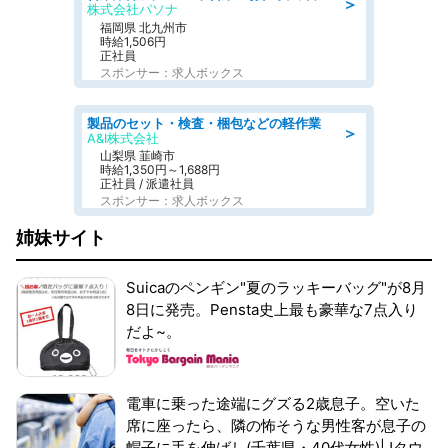
＞
株式会社パソナ
福岡県 北九州市
時給1,506円
正社員
スポンサー：求人ボックス
製品のセット・検査・梱包などの軽作業
＞
A&I株式会社
山梨県 韮崎市
時給1,350円～1,688円
正社員 / 派遣社員
スポンサー：求人ボックス
姉妹サイト
Suicaのペンギン"夏のラッキーバッグ"が8月
8日に発売。Pensta史上最も豪華な7点入り
だよ~。
電車に乗った途端にグズる2歳息子。空いた
席に座ったら、隣の怖そうな男性客が息子の
帽子に手を伸ばし(千葉県・40代女性)|Jタウ