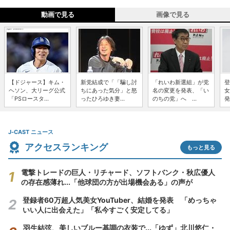
動画で見る
画像で見る
【ドジャース】キム・
新党結成で「「騙し討
「れいわ新選組」が党
登
ヘソン、大リーグ公式
ちにあった気分」と怒
名の変更を発表、「い
女
「PSロースタ...
ったひろゆき妻...
のちの党」へ ...
発
J-CAST ニュース
アクセスランキング
もっと見る
電撃トレードの巨人・リチャード、ソフトバンク・秋広優人
の存在感薄れ...「他球団の方が出場機会ある」の声が
登録者60万超人気美女YouTuber、結婚を発表 「めっちゃ
いい人に出会えた」「私今すごく安定してる」
羽生結弦、美しいブルー基調の衣装で...「ゆず」北川悠仁・