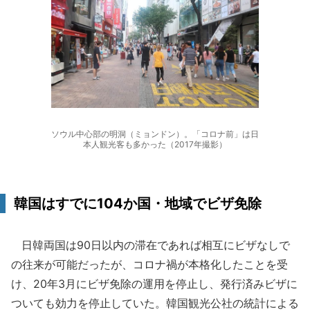
ソウル中心部の明洞（ミョンドン）。「コロナ前」は日
本人観光客も多かった（2017年撮影）
韓国はすでに104か国・地域でビザ免除
日韓両国は90日以内の滞在であれば相互にビザなしで
の往来が可能だったが、コロナ禍が本格化したことを受
け、20年3月にビザ免除の運用を停止し、発行済みビザに
ついても効力を停止していた。韓国観光公社の統計による