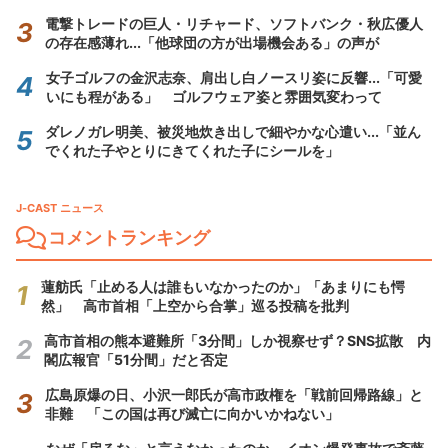
電撃トレードの巨人・リチャード、ソフトバンク・秋広優人
の存在感薄れ...「他球団の方が出場機会ある」の声が
女子ゴルフの金沢志奈、肩出し白ノースリ姿に反響...「可愛
いにも程がある」 ゴルフウェア姿と雰囲気変わって
ダレノガレ明美、被災地炊き出しで細やかな心遣い...「並ん
でくれた子やとりにきてくれた子にシールを」
J-CAST ニュース
コメントランキング
蓮舫氏「止める人は誰もいなかったのか」「あまりにも愕
然」 高市首相「上空から合掌」巡る投稿を批判
高市首相の熊本避難所「3分間」しか視察せず？SNS拡散 内
閣広報官「51分間」だと否定
広島原爆の日、小沢一郎氏が高市政権を「戦前回帰路線」と
非難 「この国は再び滅亡に向かいかねない」