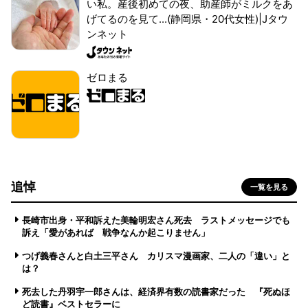
い私。産後初めての夜、助産師がミルクをあ
げてるのを見て...(静岡県・20代女性)|Jタウ
ンネット
ゼロまる
追悼
一覧を見る
長崎市出身・平和訴えた美輪明宏さん死去 ラストメッセージでも
訴え「愛があれば 戦争なんか起こりません」
つげ義春さんと白土三平さん カリスマ漫画家、二人の「違い」と
は？
死去した丹羽宇一郎さんは、経済界有数の読書家だった 『死ぬほ
ど読書』ベストセラーに