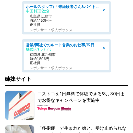
ホールスタッフ/「未経験者さん&バイトデビューも大歓迎」残業ほぼなし×1日3時間〜勤務OK!フォロー体制も充実/広島県/広島市南区
＞
中国料理敦煌
広島県 広島市
時給1,150円～
正社員
スポンサー：求人ボックス
営業/商社でのルート営業のお仕事/即日勤務可/車通勤可/営業
＞
株式会社パソナ
福岡県 北九州市
時給1,506円
正社員
スポンサー：求人ボックス
姉妹サイト
コストコを1日無料で体験できる!8月30日ま
でお得なキャンペーンを実施中
「多指症」で生まれた娘と、受け止められな