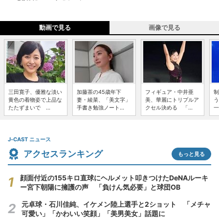
動画で見る
画像で見る
三田寛子、優雅な淡い
加藤茶の45歳年下
フィギュア・中井亜
制
黄色の着物姿で上品な
妻・綾菜、「美文字」
美、華麗にトリプルア
う
たたずまいで ...
手書き勉強ノート...
クセル決める 「...
一
J-CAST ニュース
アクセスランキング
もっと見る
顔面付近の155キロ直球にヘルメット叩きつけたDeNAルーキ
ー宮下朝陽に擁護の声 「負けん気必要」と球団OB
元卓球・石川佳純、イケメン陸上選手と2ショット 「メチャ
可愛い」「かわいい笑顔」「美男美女」話題に