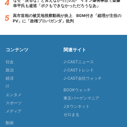
なぜ「戻るな」と言えなかったのか イオン爆発事故で斎藤
幸平氏も逡巡「ボクもできなかっただろうなあ」
高市首相の被災地視察動画が炎上 BGM付き「総理が主役の
PV」に「政権プロパガンダ」批判
コンテンツ
関連サイト
社会
J-CASTニュース
政治
J-CASTトレンド
経済
J-CAST会社ウォッチ
IT
BOOKウォッチ
エンタメ
東京バーゲンマニア
スポーツ
Jタウンネット
メディア
ゼロまる
動画