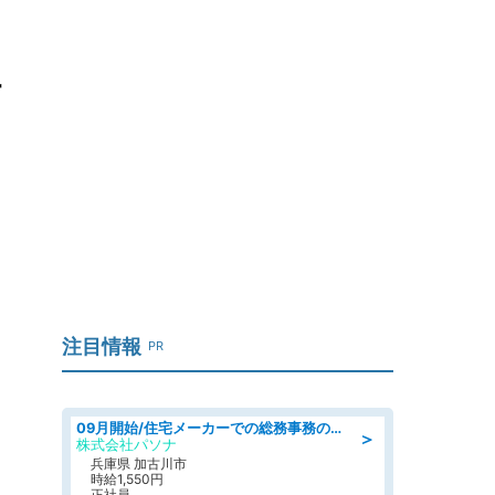
姉
注目情報
PR
09月開始/住宅メーカーでの総務事務のお仕事/駅近/車通勤可/一般事務/人事労務
＞
株式会社パソナ
兵庫県 加古川市
時給1,550円
正社員