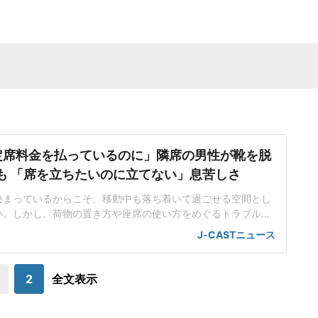
定席料金を払っているのに」隣席の男性が靴を脱
も 「席を立ちたいのに立てない」息苦しさ
決まっているからこそ、移動中も落ち着いて過ごせる空間とし
い。しかし、荷物の置き方や座席の使い方をめぐるトラブルに
ある。日本民営鉄道協会が実施した「2025年度駅と電車内の
J-CASTニュース
(2025年10月1日~11月30日にウェブ上で実施、5202人が回
もち方・置き方」が20.1%で7位にランクイン。荷物を座席に置
いたり、身体
2
全文表示