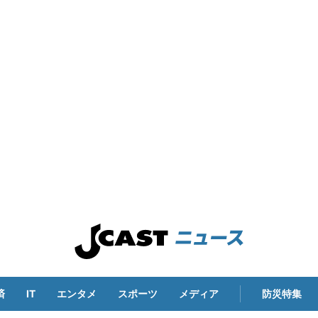
済
IT
エンタメ
スポーツ
メディア
防災特集