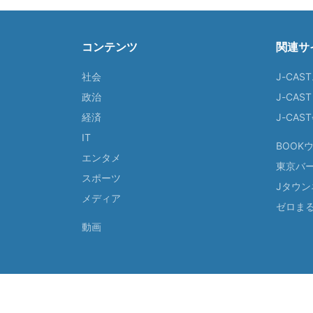
コンテンツ
関連サ
社会
J-CAS
政治
J-CAS
経済
J-CA
IT
BOOK
エンタメ
東京バ
スポーツ
Jタウン
メディア
ゼロま
動画
© 2026 J-CAST, Inc. All Rights Reserved.