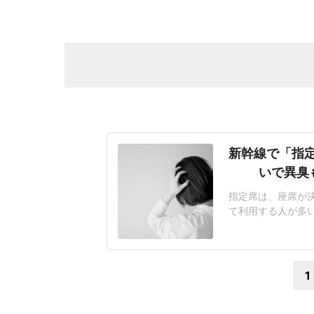
新幹線で「指
いで異臭
指定席は、座席が
て利用する人が多
悩まされるケースも
迷惑行為ランキング」
答)では、「荷物の
1