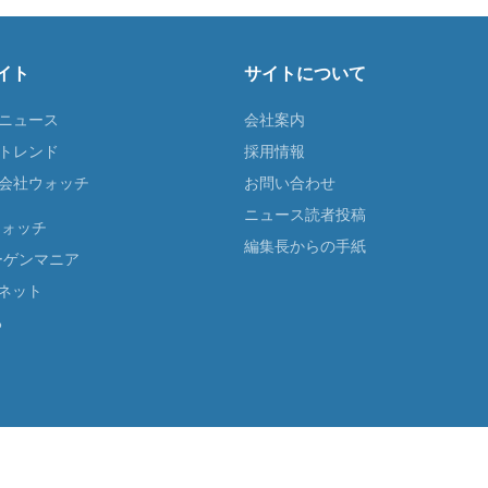
イト
サイトについて
Tニュース
会社案内
Tトレンド
採用情報
ST会社ウォッチ
お問い合わせ
ニュース読者投稿
ウォッチ
編集長からの手紙
ーゲンマニア
ネット
る