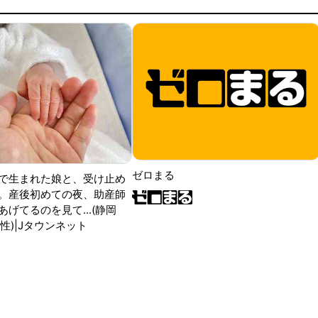
ゼロまる
で生まれた娘と、受け止め
。産後初めての夜、助産師
げてるのを見て...(静岡
性)|Jタウンネット