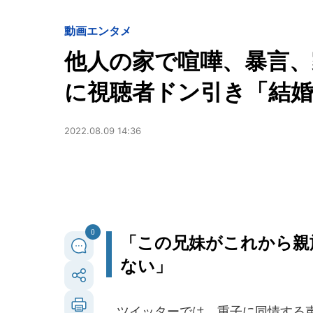
動画
エンタメ
他人の家で喧嘩、暴言、
に視聴者ドン引き「結
2022.08.09 14:36
0
「この兄妹がこれから親
ない」
ツイッターでは、重子に同情する