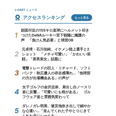
J-CAST ニュース
アクセスランキング
もっと見る
顔面付近の155キロ直球にヘルメット叩き
つけたDeNAルーキー宮下朝陽に擁護の
声 「負けん気必要」と球団OB
元卓球・石川佳純、イケメン陸上選手と2
ショット 「メチャ可愛い」「かわいい笑
顔」「美男美女」話題に
電撃トレードの巨人・リチャード、ソフト
バンク・秋広優人の存在感薄れ...「他球団
の方が出場機会ある」の声が
女子ゴルフの金沢志奈、肩出し白ノースリ
姿に反響...「可愛いにも程がある」 ゴル
フウェア姿と雰囲気変わって
ダレノガレ明美、被災地炊き出しで細やか
な心遣い...「並んでくれた子やとりにきて
くれた子にシールを」