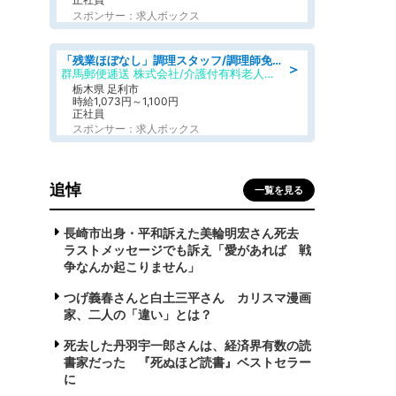
スポンサー：求人ボックス
「残業ほぼなし」調理スタッフ/調理師免許必須/正職員/日勤のみ/介護付き有料老人ホーム/社会保障完備
＞
群馬郵便逓送 株式会社/介護付有料老人ホーム ふる里
栃木県 足利市
時給1,073円～1,100円
正社員
スポンサー：求人ボックス
追悼
一覧を見る
長崎市出身・平和訴えた美輪明宏さん死去
ラストメッセージでも訴え「愛があれば 戦
争なんか起こりません」
つげ義春さんと白土三平さん カリスマ漫画
家、二人の「違い」とは？
死去した丹羽宇一郎さんは、経済界有数の読
書家だった 『死ぬほど読書』ベストセラー
に