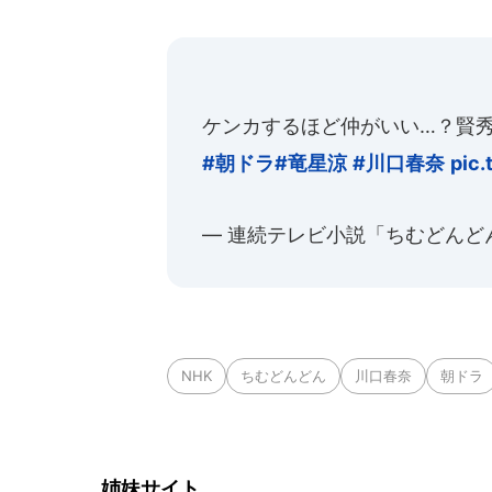
ケンカするほど仲がいい…？賢秀
#朝ドラ
#竜星涼
#川口春奈
pic
— 連続テレビ小説「ちむどんどん」 (
NHK
ちむどんどん
川口春奈
朝ドラ
姉妹サイト