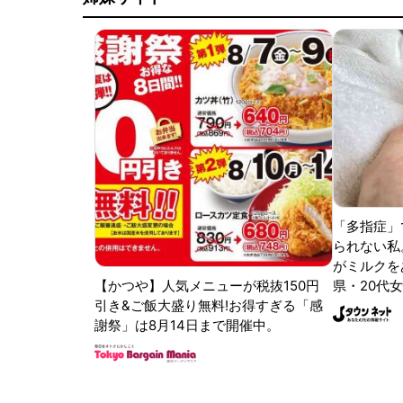
「多指症」
られない私
がミルクをあ
【かつや】人気メニューが税抜150円
県・20代女
引き&ご飯大盛り無料!お得すぎる「感
謝祭」は8月14日まで開催中。