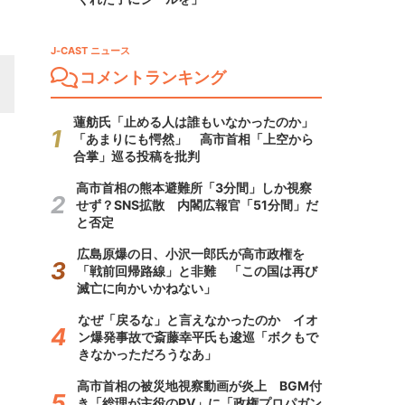
J-CAST ニュース
コメントランキング
蓮舫氏「止める人は誰もいなかったのか」
「あまりにも愕然」 高市首相「上空から
合掌」巡る投稿を批判
高市首相の熊本避難所「3分間」しか視察
せず？SNS拡散 内閣広報官「51分間」だ
と否定
広島原爆の日、小沢一郎氏が高市政権を
「戦前回帰路線」と非難 「この国は再び
滅亡に向かいかねない」
なぜ「戻るな」と言えなかったのか イオ
ン爆発事故で斎藤幸平氏も逡巡「ボクもで
きなかっただろうなあ」
高市首相の被災地視察動画が炎上 BGM付
き「総理が主役のPV」に「政権プロパガン