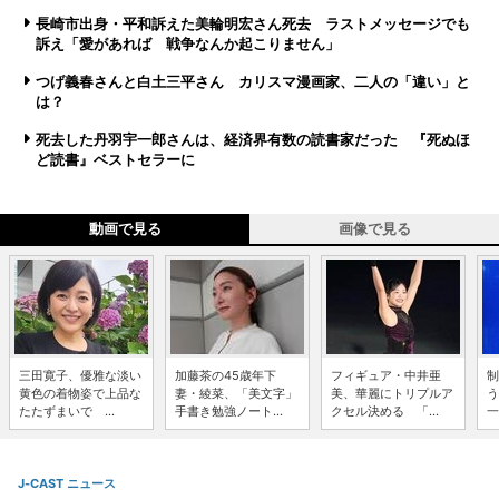
長崎市出身・平和訴えた美輪明宏さん死去 ラストメッセージでも
訴え「愛があれば 戦争なんか起こりません」
つげ義春さんと白土三平さん カリスマ漫画家、二人の「違い」と
は？
死去した丹羽宇一郎さんは、経済界有数の読書家だった 『死ぬほ
ど読書』ベストセラーに
動画で見る
画像で見る
三田寛子、優雅な淡い
加藤茶の45歳年下
フィギュア・中井亜
制
黄色の着物姿で上品な
妻・綾菜、「美文字」
美、華麗にトリプルア
う
たたずまいで ...
手書き勉強ノート...
クセル決める 「...
一
J-CAST ニュース