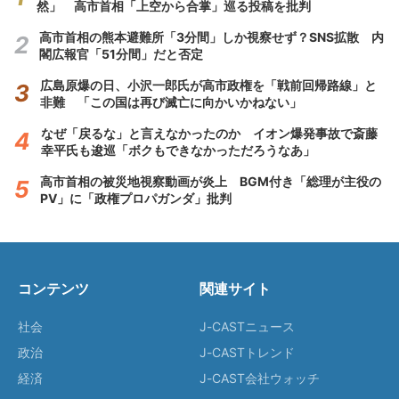
然」 高市首相「上空から合掌」巡る投稿を批判
高市首相の熊本避難所「3分間」しか視察せず？SNS拡散 内
閣広報官「51分間」だと否定
広島原爆の日、小沢一郎氏が高市政権を「戦前回帰路線」と
非難 「この国は再び滅亡に向かいかねない」
なぜ「戻るな」と言えなかったのか イオン爆発事故で斎藤
幸平氏も逡巡「ボクもできなかっただろうなあ」
高市首相の被災地視察動画が炎上 BGM付き「総理が主役の
PV」に「政権プロパガンダ」批判
コンテンツ
関連サイト
社会
J-CASTニュース
政治
J-CASTトレンド
経済
J-CAST会社ウォッチ