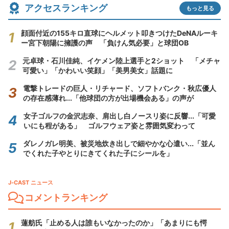
アクセスランキング
もっと見る
顔面付近の155キロ直球にヘルメット叩きつけたDeNAルーキ
ー宮下朝陽に擁護の声 「負けん気必要」と球団OB
元卓球・石川佳純、イケメン陸上選手と2ショット 「メチャ
可愛い」「かわいい笑顔」「美男美女」話題に
電撃トレードの巨人・リチャード、ソフトバンク・秋広優人
の存在感薄れ...「他球団の方が出場機会ある」の声が
女子ゴルフの金沢志奈、肩出し白ノースリ姿に反響...「可愛
いにも程がある」 ゴルフウェア姿と雰囲気変わって
ダレノガレ明美、被災地炊き出しで細やかな心遣い...「並ん
でくれた子やとりにきてくれた子にシールを」
J-CAST ニュース
コメントランキング
蓮舫氏「止める人は誰もいなかったのか」「あまりにも愕