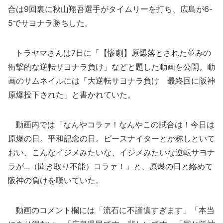
合は9回裏に秋山翔吾選手がタイムリーを打ち、広島が6-
5でサヨナラ勝ちした。
トラヤマさんは7日に「【惨劇】原爆落とされた並みの
衝撃的な逆転サヨナラ負け」などと題した動画を公開。動
画のサムネイルには「大逆転サヨナラ負け 最終回に阪神
原爆投下された」と書かれていた。
動画内では「なんやコラァ！なんやこの試合は！今日は
原爆の日。平和記念の日。ピースナイターとか称しといて
おい、こんなイジメみたいな、イジメみたいな逆転サヨナ
ラが...（聞き取り不能）コラァ！」と、原爆の日と絡めて
阪神の負けを嘆いていた。
動画のコメント欄には「流石に不謹慎すぎます」「本当