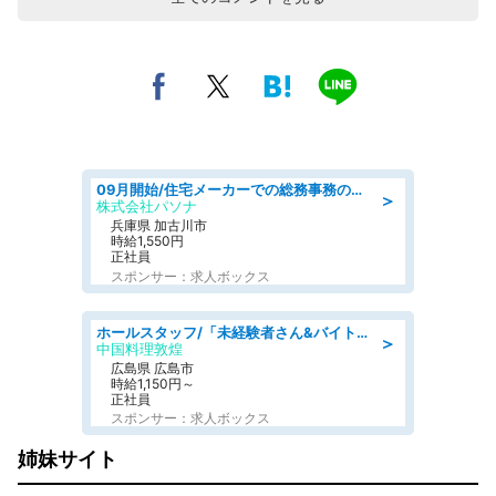
09月開始/住宅メーカーでの総務事務のお仕事/駅近/車通勤可/一般事務/人事労務
＞
株式会社パソナ
兵庫県 加古川市
時給1,550円
正社員
スポンサー：求人ボックス
ホールスタッフ/「未経験者さん&バイトデビューも大歓迎」残業ほぼなし×1日3時間〜勤務OK!フォロー体制も充実/広島県/広島市南区
＞
中国料理敦煌
広島県 広島市
時給1,150円～
正社員
スポンサー：求人ボックス
姉妹サイト