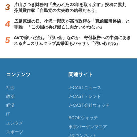
片山さつき財務相「失われた28年を取り戻す」投稿に批判
芥川賞作家「自民党の大失政の結果だろう」
広島原爆の日、小沢一郎氏が高市政権を「戦前回帰路線」と
非難 「この国は再び滅亡に向かいかねない」
AVで稼いだ金は「汚い金」なのか 寄付報告への中傷にあき
れる声...スリムクラブ真栄田もバッサリ「汚い心だね」
コンテンツ
関連サイト
社会
J-CASTニュース
政治
J-CASTトレンド
経済
J-CAST会社ウォッチ
IT
BOOKウォッチ
エンタメ
東京バーゲンマニア
スポーツ
Jタウンネット