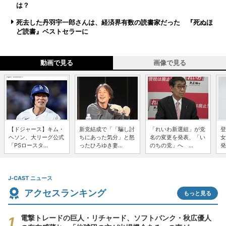
は？
死去した丹羽宇一郎さんは、経済界有数の読書家だった 『死ぬほ
ど読書』ベストセラーに
動画で見る
画像で見る
【ドジャース】キム・
新党結成で「「騙し討
「れいわ新選組」が党
登
ヘソン、大リーグ公式
ちにあった気分」と怒
名の変更を発表、「い
女
「PSロースタ...
ったひろゆき妻...
のちの党」へ ...
発
J-CAST ニュース
アクセスランキング
もっと見る
電撃トレードの巨人・リチャード、ソフトバンク・秋広優人