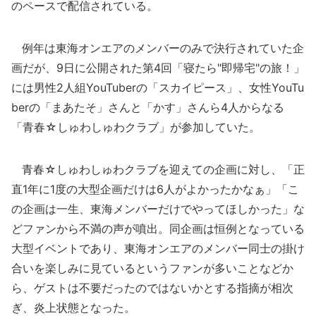
のペースで配信されている。
例年は東海オンエアのメンバーのみで決行されていた企
画だが、9日に公開された第4回「寝たら"即帰宅"の旅！」
には男性2人組YouTuberの「スカイピース」、女性YouTu
berの「まあたそ」さんと「かす」さんら4人からなる
「青春☆しゅわしゅわクラブ」が参加していた。
青春☆しゅわしゅわクラブを迎えての企画に対し、「正
直1年に1度の大型企画だけは6人がよかったかなぁ」「こ
の企画は一生、東海メンバーだけでやってほしかった」な
どファンから不満の声が噴出。同企画は恒例となっている
大型イベントであり、東海オンエアのメンバー同士の掛け
合いを楽しみに見ているというファンが多いことなどか
ら、ゲストは不要だったのではないかとする指摘が相次
ぎ、炎上状態となった。