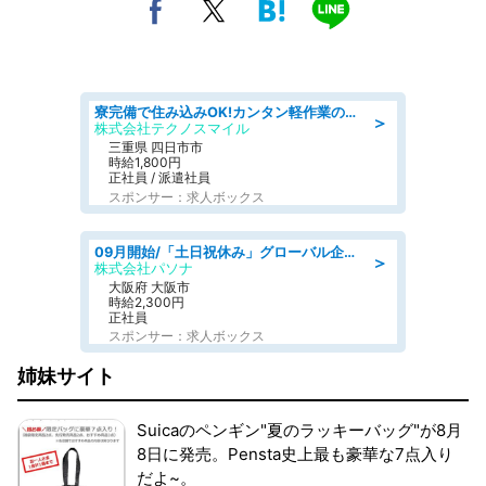
寮完備で住み込みOK!カンタン軽作業のお仕事 denso aichi
＞
株式会社テクノスマイル
三重県 四日市市
時給1,800円
正社員 / 派遣社員
スポンサー：求人ボックス
09月開始/「土日祝休み」グローバル企業での産業保健のお仕事/保健師/高時給/残業なし/服装自由
＞
株式会社パソナ
大阪府 大阪市
時給2,300円
正社員
スポンサー：求人ボックス
姉妹サイト
Suicaのペンギン"夏のラッキーバッグ"が8月
8日に発売。Pensta史上最も豪華な7点入り
だよ~。