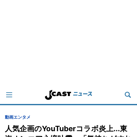
動画
エンタメ
人気企画のYouTuberコラボ炎上...東