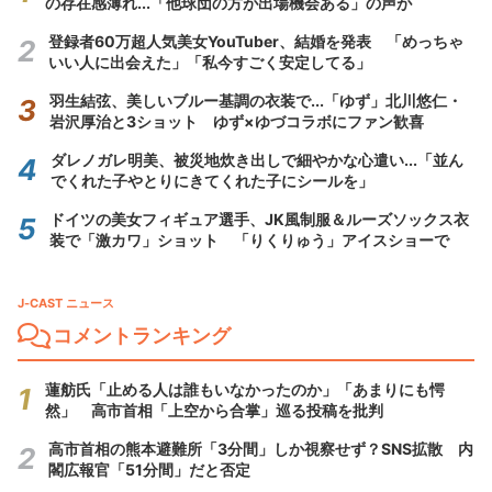
の存在感薄れ...「他球団の方が出場機会ある」の声が
登録者60万超人気美女YouTuber、結婚を発表 「めっちゃ
いい人に出会えた」「私今すごく安定してる」
羽生結弦、美しいブルー基調の衣装で...「ゆず」北川悠仁・
岩沢厚治と3ショット ゆず×ゆづコラボにファン歓喜
ダレノガレ明美、被災地炊き出しで細やかな心遣い...「並ん
でくれた子やとりにきてくれた子にシールを」
ドイツの美女フィギュア選手、JK風制服＆ルーズソックス衣
装で「激カワ」ショット 「りくりゅう」アイスショーで
J-CAST ニュース
コメントランキング
蓮舫氏「止める人は誰もいなかったのか」「あまりにも愕
然」 高市首相「上空から合掌」巡る投稿を批判
高市首相の熊本避難所「3分間」しか視察せず？SNS拡散 内
閣広報官「51分間」だと否定