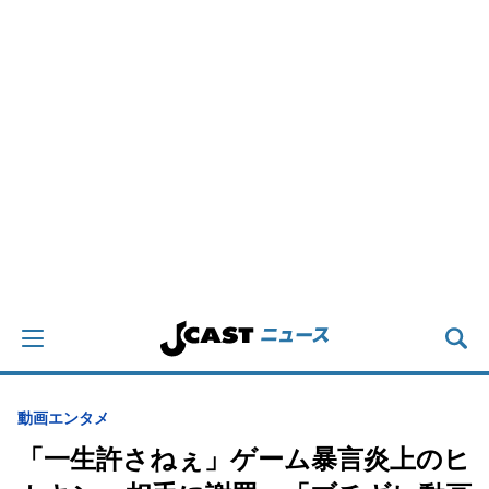
動画
エンタメ
「一生許さねぇ」ゲーム暴言炎上のヒ