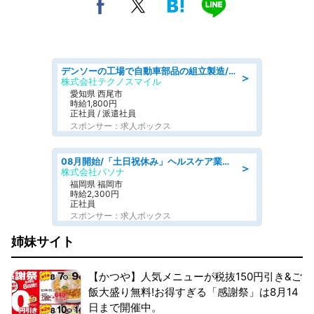
デンソーの工場で自動車部品の組立製造/denso aichi
＞
株式会社テクノスマイル
愛知県 西尾市
時給1,800円
正社員 / 派遣社員
スポンサー：求人ボックス
08月開始/「土日祝休み」ヘルスケア業界の産業保健師/高時給/未経験OK/要資格:保健師、正看護師
＞
株式会社パソナ
福岡県 福岡市
時給2,300円
正社員
スポンサー：求人ボックス
姉妹サイト
【かつや】人気メニューが税抜150円引き&ご
飯大盛り無料!お得すぎる「感謝祭」は8月14
日まで開催中。