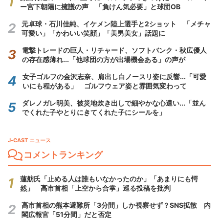
ー宮下朝陽に擁護の声 「負けん気必要」と球団OB
元卓球・石川佳純、イケメン陸上選手と2ショット 「メチャ
可愛い」「かわいい笑顔」「美男美女」話題に
電撃トレードの巨人・リチャード、ソフトバンク・秋広優人
の存在感薄れ...「他球団の方が出場機会ある」の声が
女子ゴルフの金沢志奈、肩出し白ノースリ姿に反響...「可愛
いにも程がある」 ゴルフウェア姿と雰囲気変わって
ダレノガレ明美、被災地炊き出しで細やかな心遣い...「並ん
でくれた子やとりにきてくれた子にシールを」
J-CAST ニュース
コメントランキング
蓮舫氏「止める人は誰もいなかったのか」「あまりにも愕
然」 高市首相「上空から合掌」巡る投稿を批判
高市首相の熊本避難所「3分間」しか視察せず？SNS拡散 内
閣広報官「51分間」だと否定