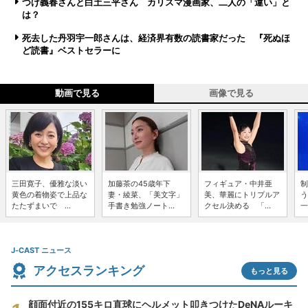
つげ義春さんと白土三平さん カリスマ漫画家、二人の「違い」と
は？
死去した丹羽宇一郎さんは、経済界有数の読書家だった 『死ぬほ
ど読書』ベストセラーに
動画で見る
画像で見る
三田寛子、優雅な淡い
加藤茶の45歳年下
フィギュア・中井亜
制
黄色の着物姿で上品な
妻・綾菜、「美文字」
美、華麗にトリプルア
う
たたずまいで ...
手書き勉強ノート...
クセル決める 「...
一
J-CAST ニュース
アクセスランキング
もっと見る
顔面付近の155キロ直球にヘルメット叩きつけたDeNAルーキ