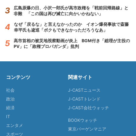
広島原爆の日、小沢一郎氏が高市政権を「戦前回帰路線」と
非難 「この国は再び滅亡に向かいかねない」
なぜ「戻るな」と言えなかったのか イオン爆発事故で斎藤
幸平氏も逡巡「ボクもできなかっただろうなあ」
高市首相の被災地視察動画が炎上 BGM付き「総理が主役の
PV」に「政権プロパガンダ」批判
コンテンツ
関連サイト
社会
J-CASTニュース
政治
J-CASTトレンド
経済
J-CAST会社ウォッチ
IT
BOOKウォッチ
エンタメ
東京バーゲンマニア
スポーツ