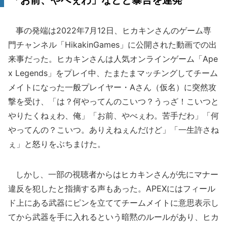
「お前、やべぇわ」などと暴言を連発
事の発端は2022年7月12日、ヒカキンさんのゲーム専
門チャンネル「HikakinGames」に公開された動画での出
来事だった。ヒカキンさんは人気オンラインゲーム「Ape
x Legends」をプレイ中、たまたまマッチングしてチーム
メイトになった一般プレイヤー・Aさん（仮名）に突然攻
撃を受け、「は？何やってんのこいつ？うっざ！こいつと
やりたくねぇわ、俺」「お前、やべぇわ。苦手だわ」「何
やってんの？こいつ。ありえねぇんだけど」「一生許さね
ぇ」と怒りをぶちまけた。
しかし、一部の視聴者からはヒカキンさんが先にマナー
違反を犯したと指摘する声もあった。APEXにはフィール
ド上にある武器にピンを立ててチームメイトに意思表示し
てから武器を手に入れるという暗黙のルールがあり、ヒカ