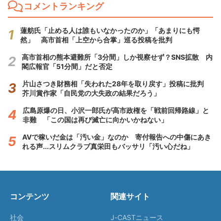
コメントランキング
蓮舫氏「止める人は誰もいなかったのか」「あまりにも愕
然」 高市首相「上空から合掌」巡る投稿を批判
高市首相の熊本避難所「3分間」しか視察せず？SNS拡散 内
閣広報官「51分間」だと否定
片山さつき財務相「失われた28年を取り戻す」投稿に批判
芥川賞作家「自民党の大失政の結果だろう」
広島原爆の日、小沢一郎氏が高市政権を「戦前回帰路線」と
非難 「この国は再び滅亡に向かいかねない」
AVで稼いだ金は「汚い金」なのか 寄付報告への中傷にあき
れる声...スリムクラブ真栄田もバッサリ「汚い心だね」
コンテンツ
関連サイト
社会
J-CASTニュース