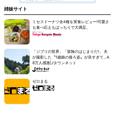
姉妹サイト
ミセスドーナツ全4種を実食レビュー!可愛さ
も食べ応えもばっちりで大満足。
「ジブリの世界」「冒険のはじまりだ!」 夫
が撮影した〝1歳娘の後ろ姿〟が良すぎて...4.
8万人感激|Jタウンネット
ゼロまる