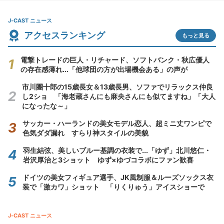
J-CAST ニュース
アクセスランキング
もっと見る
電撃トレードの巨人・リチャード、ソフトバンク・秋広優人
の存在感薄れ...「他球団の方が出場機会ある」の声が
市川團十郎の15歳長女＆13歳長男、ソファでリラックス仲良
し2ショ 「海老蔵さんにも麻央さんにも似てますね」「大人
になったな～」
サッカー・ハーランドの美女モデル恋人、超ミニ丈ワンピで
色気ダダ漏れ すらり神スタイルの美貌
羽生結弦、美しいブルー基調の衣装で...「ゆず」北川悠仁・
岩沢厚治と3ショット ゆず×ゆづコラボにファン歓喜
ドイツの美女フィギュア選手、JK風制服＆ルーズソックス衣
装で「激カワ」ショット 「りくりゅう」アイスショーで
J-CAST ニュース