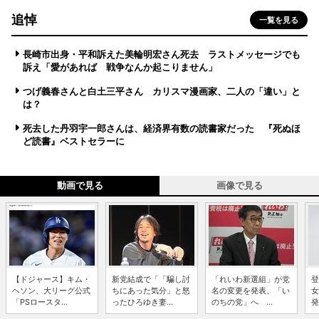
追悼
一覧を見る
長崎市出身・平和訴えた美輪明宏さん死去 ラストメッセージでも
訴え「愛があれば 戦争なんか起こりません」
つげ義春さんと白土三平さん カリスマ漫画家、二人の「違い」と
は？
死去した丹羽宇一郎さんは、経済界有数の読書家だった 『死ぬほ
ど読書』ベストセラーに
動画で見る
画像で見る
【ドジャース】キム・
新党結成で「「騙し討
「れいわ新選組」が党
登
ヘソン、大リーグ公式
ちにあった気分」と怒
名の変更を発表、「い
女
「PSロースタ...
ったひろゆき妻...
のちの党」へ ...
発