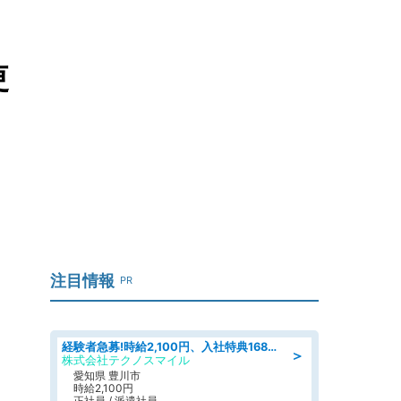
更
注目情報
PR
経験者急募!時給2,100円、入社特典168万円の自動車製造業務/トヨタ自動車/tutumi
＞
株式会社テクノスマイル
愛知県 豊川市
時給2,100円
正社員 / 派遣社員