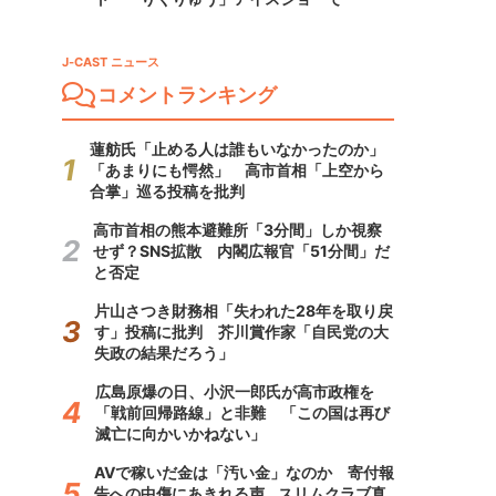
J-CAST ニュース
コメントランキング
蓮舫氏「止める人は誰もいなかったのか」
「あまりにも愕然」 高市首相「上空から
合掌」巡る投稿を批判
高市首相の熊本避難所「3分間」しか視察
せず？SNS拡散 内閣広報官「51分間」だ
と否定
片山さつき財務相「失われた28年を取り戻
す」投稿に批判 芥川賞作家「自民党の大
失政の結果だろう」
広島原爆の日、小沢一郎氏が高市政権を
「戦前回帰路線」と非難 「この国は再び
滅亡に向かいかねない」
AVで稼いだ金は「汚い金」なのか 寄付報
告への中傷にあきれる声...スリムクラブ真