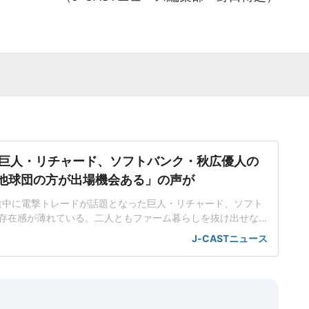
巨人・リチャード、ソフトバンク・秋広優人の
.「他球団の方が出場機会ある」の声が
ン途中に電撃トレードが話題となった巨人・リチャード、ソフト
存在感が薄れている。二人ともファーム暮らしを抜け出せな
トバンク在籍時にウエスタン・リーグで5年連続本塁打王に輝
J-CASTニュース
れ、秋広優人、大江竜聖と2対1のトレードで25年5月に巨人に
督の期待は大きく、77試合出場で打率.211、11本塁打、39