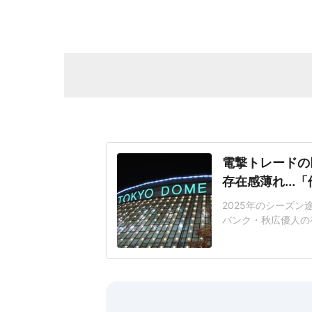
電撃トレードの
存在感薄れ..
2025年のシーズ
バンク・秋広優人の
いリチャードはソフ
いた長打力を評価さ
移籍。阿部慎之助前監
打点をマークした。