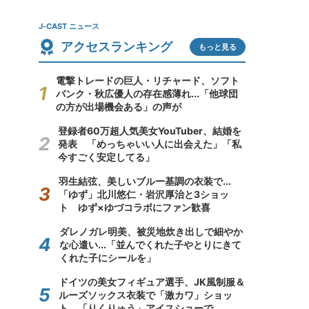
J-CAST ニュース
アクセスランキング
もっと見る
電撃トレードの巨人・リチャード、ソフト
バンク・秋広優人の存在感薄れ...「他球団
の方が出場機会ある」の声が
登録者60万超人気美女YouTuber、結婚を
発表 「めっちゃいい人に出会えた」「私
今すごく安定してる」
羽生結弦、美しいブルー基調の衣装で...
「ゆず」北川悠仁・岩沢厚治と3ショッ
ト ゆず×ゆづコラボにファン歓喜
ダレノガレ明美、被災地炊き出しで細やか
な心遣い...「並んでくれた子やとりにきて
くれた子にシールを」
ドイツの美女フィギュア選手、JK風制服＆
ルーズソックス衣装で「激カワ」ショッ
ト 「りくりゅう」アイスショーで