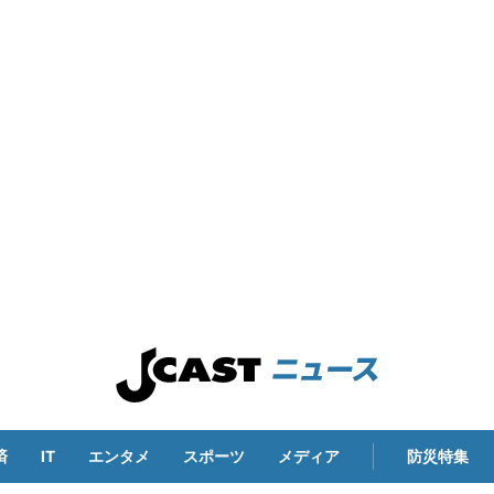
済
IT
エンタメ
スポーツ
メディア
防災特集