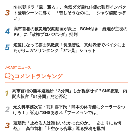
NHK朝ドラ「風、薫る」、色気ダダ漏れ俳優の強烈インパク
ト登場シーンに沸く 「苦しそうなのに」「シャツ姿艶っぽ
い」
高市首相の被災地視察動画が炎上 BGM付き「総理が主役の
PV」に「政権プロパガンダ」批判
短髪になって雰囲気激変！長瀬智也、真剣表情でバイクにま
たがり...ガソリンタンク「ガン見」ショット
J-CAST ニュース
コメントランキング
高市首相の熊本避難所「3分間」しか視察せず？SNS拡散 内
閣広報官「51分間」だと否定
元文科事務次官・前川喜平氏「熊本の体育館にクーラーをつ
けろ！」訴えにSNSあきれ「ブーメランでは」
蓮舫氏「止める人は誰もいなかったのか」「あまりにも愕
然」 高市首相「上空から合掌」巡る投稿を批判