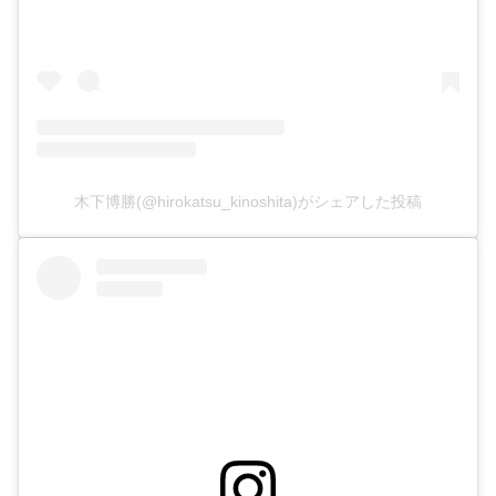
木下博勝(@hirokatsu_kinoshita)がシェアした投稿