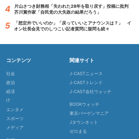
片山さつき財務相「失われた28年を取り戻す」投稿に批判
芥川賞作家「自民党の大失政の結果だろう」
「想定外でいいのか」「戻っていいとアナウンスは？」 イ
オン社長会見でのしつこい記者質問に疑問も続々
コンテンツ
関連サイト
社会
J-CASTニュース
政治
J-CASTトレンド
経済
J-CAST会社ウォッチ
IT
BOOKウォッチ
エンタメ
東京バーゲンマニア
スポーツ
Jタウンネット
メディア
ゼロまる