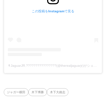
この投稿をInstagramで見る
✝️JaguarJR.????????????????(@therealjaguarjr)がシェアした投稿
ジャガー横田
木下博勝
木下大維志