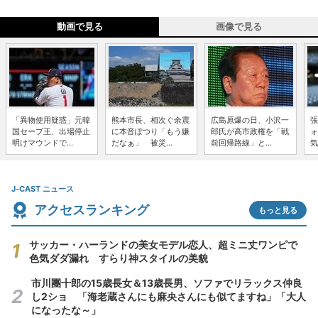
動画で見る
画像で見る
「異物使用疑惑」元韓
熊本市長、相次ぐ余震
広島原爆の日、小沢一
張
国セーブ王、出場停止
に本音ぽつり「もう嫌
郎氏が高市政権を「戦
ォ
明けマウンドで...
だなぁ」 被災...
前回帰路線」と...
気
J-CAST ニュース
アクセスランキング
もっと見る
サッカー・ハーランドの美女モデル恋人、超ミニ丈ワンピで
色気ダダ漏れ すらり神スタイルの美貌
市川團十郎の15歳長女＆13歳長男、ソファでリラックス仲良
し2ショ 「海老蔵さんにも麻央さんにも似てますね」「大人
になったな～」