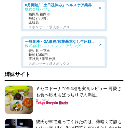
8月開始/「土日祝休み」ヘルスケア業界の産業保健師/高時給/未経験OK/要資格:保健師、正看護師
＞
株式会社パソナ
福岡県 福岡市
時給2,300円
正社員
スポンサー：求人ボックス
一般事務・OA事務/残業基本なし年休130日社保完備の一般・調達事務
＞
株式会社シスムエンジニアリング
愛知県 一宮市
時給1,350円～
正社員 / 派遣社員
スポンサー：求人ボックス
姉妹サイト
ミセスドーナツ全4種を実食レビュー!可愛さ
も食べ応えもばっちりで大満足。
彼氏が車で送ってくれたのは、薄暗くて誰も
いない無人駅。私は切符を買おうとしたけれ