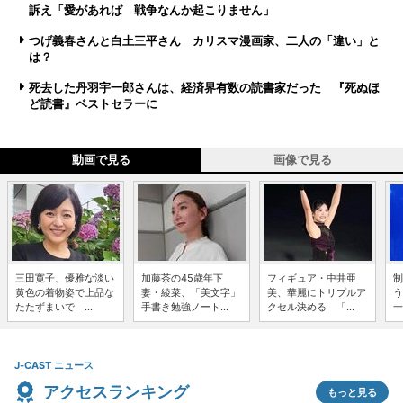
訴え「愛があれば 戦争なんか起こりません」
つげ義春さんと白土三平さん カリスマ漫画家、二人の「違い」と
は？
死去した丹羽宇一郎さんは、経済界有数の読書家だった 『死ぬほ
ど読書』ベストセラーに
動画で見る
画像で見る
三田寛子、優雅な淡い
加藤茶の45歳年下
フィギュア・中井亜
制
黄色の着物姿で上品な
妻・綾菜、「美文字」
美、華麗にトリプルア
う
たたずまいで ...
手書き勉強ノート...
クセル決める 「...
一
J-CAST ニュース
アクセスランキング
もっと見る