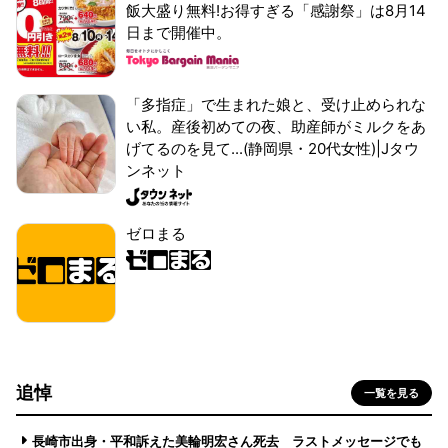
飯大盛り無料!お得すぎる「感謝祭」は8月14
日まで開催中。
「多指症」で生まれた娘と、受け止められな
い私。産後初めての夜、助産師がミルクをあ
げてるのを見て...(静岡県・20代女性)|Jタウ
ンネット
ゼロまる
追悼
一覧を見る
長崎市出身・平和訴えた美輪明宏さん死去 ラストメッセージでも