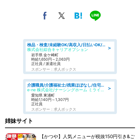
検品・検査/未経験OK/高収入/日払いOK/交替制/20・30・40代活躍中
＞
株式会社綜合キャリアオプション
岩手県 金ケ崎町
時給1,650円～2,063円
正社員 / 派遣社員
スポンサー：求人ボックス
介護職員/介護福祉士/残業ほぼなし/住宅型有料老人ホームの介護職/夜勤専従
＞
e-ne 株式会社/ナーシングホーム ミライエ東浦
愛知県 東浦町
時給1,140円～1,307円
正社員
スポンサー：求人ボックス
姉妹サイト
【かつや】人気メニューが税抜150円引き&ご