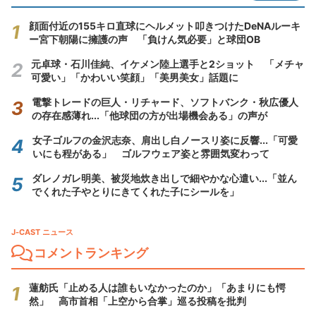
顔面付近の155キロ直球にヘルメット叩きつけたDeNAルーキ
ー宮下朝陽に擁護の声 「負けん気必要」と球団OB
元卓球・石川佳純、イケメン陸上選手と2ショット 「メチャ
可愛い」「かわいい笑顔」「美男美女」話題に
電撃トレードの巨人・リチャード、ソフトバンク・秋広優人
の存在感薄れ...「他球団の方が出場機会ある」の声が
女子ゴルフの金沢志奈、肩出し白ノースリ姿に反響...「可愛
いにも程がある」 ゴルフウェア姿と雰囲気変わって
ダレノガレ明美、被災地炊き出しで細やかな心遣い...「並ん
でくれた子やとりにきてくれた子にシールを」
J-CAST ニュース
コメントランキング
蓮舫氏「止める人は誰もいなかったのか」「あまりにも愕
然」 高市首相「上空から合掌」巡る投稿を批判