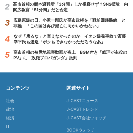
高市首相の熊本避難所「3分間」しか視察せず？SNS拡散 内
閣広報官「51分間」だと否定
広島原爆の日、小沢一郎氏が高市政権を「戦前回帰路線」と
非難 「この国は再び滅亡に向かいかねない」
なぜ「戻るな」と言えなかったのか イオン爆発事故で斎藤
幸平氏も逡巡「ボクもできなかっただろうなあ」
高市首相の被災地視察動画が炎上 BGM付き「総理が主役の
PV」に「政権プロパガンダ」批判
コンテンツ
関連サイト
社会
J-CASTニュース
政治
J-CASTトレンド
経済
J-CAST会社ウォッチ
IT
BOOKウォッチ