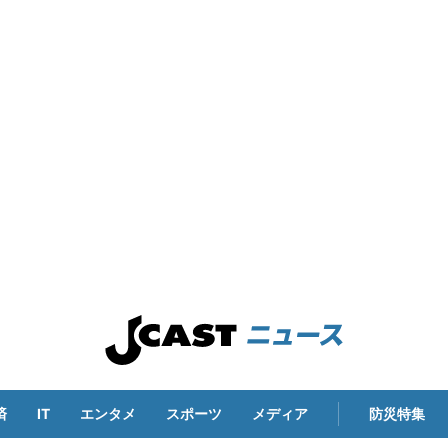
済
IT
エンタメ
スポーツ
メディア
防災特集