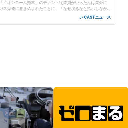
「イオンモール熊本」のテナント従業員がいったんは屋外に
ガス爆発に巻き込まれたことに、「なぜ戻るなと指示しなか
上司が非難されているが、「ボクもできなかっただろうな
J-CASTニュース
京大大学院准教授の斎藤幸平さんだ。「結果からしたら、あ
言いやすいが」「情報ライブミヤネ屋」(読売テレビ・日本テ
月5日放送にコメンテ