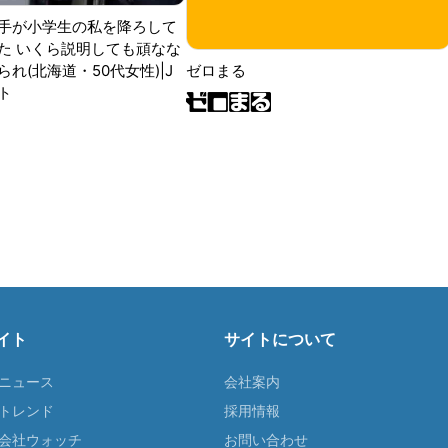
手が小学生の私を降ろして
た いくら説明しても頑なな
ゼロまる
れ(北海道・50代女性)|J
ト
イト
サイトについて
Tニュース
会社案内
Tトレンド
採用情報
ST会社ウォッチ
お問い合わせ