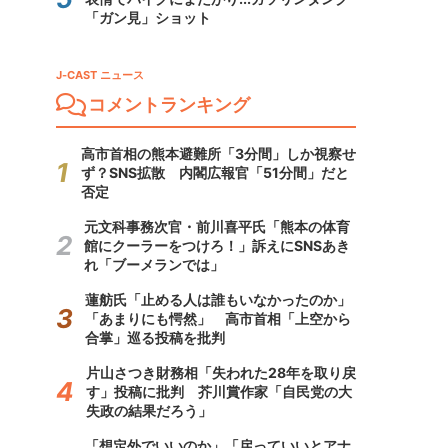
「ガン見」ショット
J-CAST ニュース
コメントランキング
高市首相の熊本避難所「3分間」しか視察せ
ず？SNS拡散 内閣広報官「51分間」だと
否定
元文科事務次官・前川喜平氏「熊本の体育
館にクーラーをつけろ！」訴えにSNSあき
れ「ブーメランでは」
蓮舫氏「止める人は誰もいなかったのか」
「あまりにも愕然」 高市首相「上空から
合掌」巡る投稿を批判
片山さつき財務相「失われた28年を取り戻
す」投稿に批判 芥川賞作家「自民党の大
失政の結果だろう」
「想定外でいいのか」「戻っていいとアナ