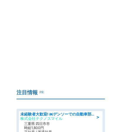
注目情報
PR
未経験者大歓迎! ㈱デンソーでの自動車部品の組立作業 denso aichi
＞
株式会社テクノスマイル
三重県 四日市市
時給1,800円
正社員 / 派遣社員