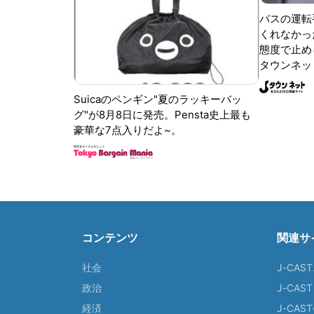
バスの運転
くれなかっ
態度で止めら
タウンネッ
Suicaのペンギン"夏のラッキーバッ
グ"が8月8日に発売。Pensta史上最も
豪華な7点入りだよ~。
コンテンツ
関連サ
社会
J-CAS
政治
J-CAS
経済
J-CA