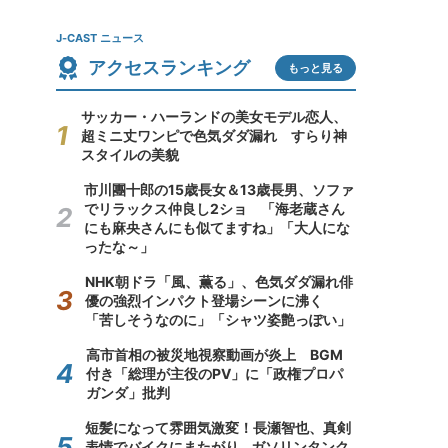
J-CAST ニュース
アクセスランキング
もっと見る
サッカー・ハーランドの美女モデル恋人、
超ミニ丈ワンピで色気ダダ漏れ すらり神
スタイルの美貌
市川團十郎の15歳長女＆13歳長男、ソファ
でリラックス仲良し2ショ 「海老蔵さん
にも麻央さんにも似てますね」「大人にな
ったな～」
NHK朝ドラ「風、薫る」、色気ダダ漏れ俳
優の強烈インパクト登場シーンに沸く
「苦しそうなのに」「シャツ姿艶っぽい」
高市首相の被災地視察動画が炎上 BGM
付き「総理が主役のPV」に「政権プロパ
ガンダ」批判
短髪になって雰囲気激変！長瀬智也、真剣
表情でバイクにまたがり...ガソリンタンク