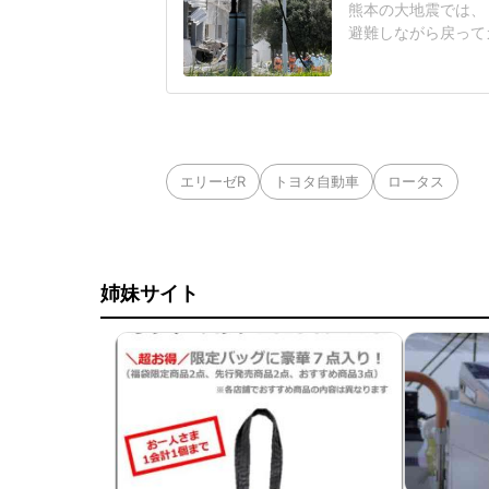
熊本の大地震では、
避難しながら戻って
ったのか」と会社や
あ」と語ったのは東
れは間違っていたと
レビ系)2026年8
エリーゼR
トヨタ自動車
ロータス
姉妹サイト