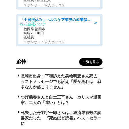
スポンサー：求人ボックス
「土日祝休み」ヘルスケア業界の産業保健師/高時給/未経験OK/要資格:保健師、正看護師
＞
株式会社パソナ
福岡県 福岡市
時給2,300円
正社員
スポンサー：求人ボックス
追悼
一覧を見る
長崎市出身・平和訴えた美輪明宏さん死去
ラストメッセージでも訴え「愛があれば 戦
争なんか起こりません」
つげ義春さんと白土三平さん カリスマ漫画
家、二人の「違い」とは？
死去した丹羽宇一郎さんは、経済界有数の読
書家だった 『死ぬほど読書』ベストセラー
に